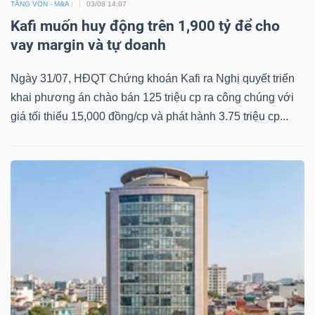
TĂNG VỐN - M&A
03/08 14:07
YẾU
Kafi muốn huy động trên 1,900 tỷ để cho
vay margin và tự doanh
Ngày 31/07, HĐQT Chứng khoán Kafi ra Nghị quyết triển
TIÊU
khai phương án chào bán 125 triệu cp ra công chúng với
DÙNG
giá tối thiểu 15,000 đồng/cp và phát hành 3.75 triệu cp...
THIẾT
YẾU
CHĂM
SÓC
SỨC
KHỎE