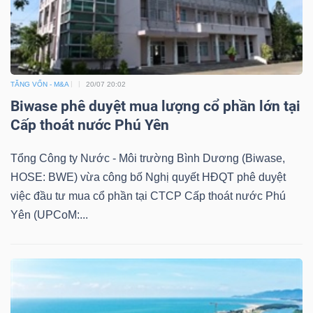
Dữ
liệu
TĂNG VỐN - M&A
20/07 20:02
tài
Biwase phê duyệt mua lượng cổ phần lớn tại
Cấp thoát nước Phú Yên
chính
Tổng Công ty Nước - Môi trường Bình Dương (Biwase,
HOSE: BWE) vừa công bố Nghị quyết HĐQT phê duyệt
việc đầu tư mua cổ phần tại CTCP Cấp thoát nước Phú
Yên (UPCoM:...