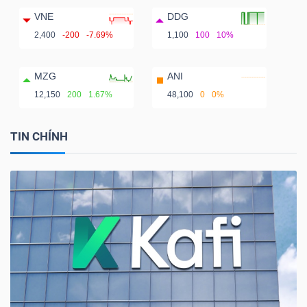
VNE
DDG
2,400
-200
-7.69%
1,100
100
10%
MZG
ANI
12,150
200
1.67%
48,100
0
0%
TIN CHÍNH