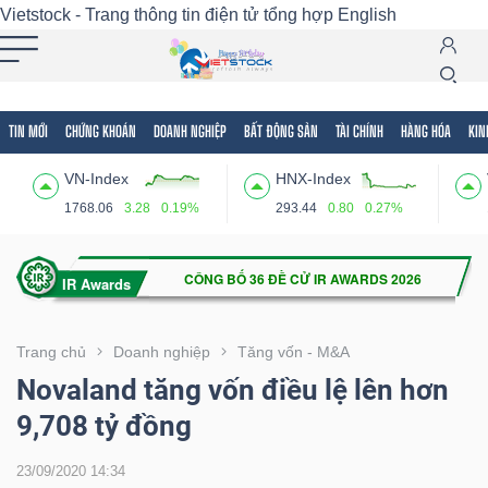
Vietstock - Trang thông tin điện tử tổng hợp
English
TIN MỚI
CHỨNG KHOÁN
DOANH NGHIỆP
BẤT ĐỘNG SẢN
TÀI CHÍNH
HÀNG HÓA
KIN
Tất cả
Tính năng
Ngành
Mã chứng khoán
Lãnh
VN-Index
HNX-Index
Tính
1768.06
3.28
0.19%
293.44
0.80
0.27%
năng
(-)
VIETSTOCK
Trang chủ
Doanh nghiệp
Tăng vốn - M&A
Novaland tăng vốn điều lệ lên hơn
9,708 tỷ đồng
CHỨNG
KHOÁN
23/09/2020 14:34