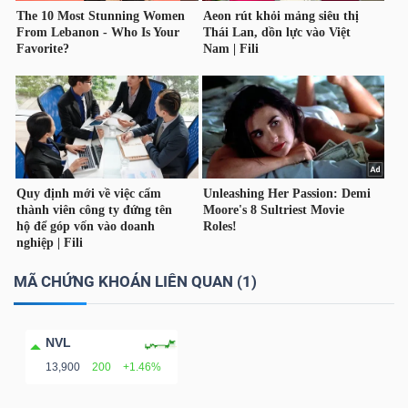
NGÀNH
DOANH
NGHIỆP
CỔ
MÃ CHỨNG KHOÁN LIÊN QUAN (1)
PHIẾU
NVL
13,900
200
+1.46%
PHÁI
SINH