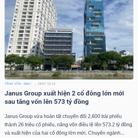
Mã
chứng
khoán
(-)
Tất cả
Cổ phiếu
Chỉ số
Chứng chỉ quỹ
Chứng 
Lãnh
đạo
(-)
TĂNG VỐN - M&A
29/07 15:13
Janus Group xuất hiện 2 cổ đông lớn mới
Tất cả
Người nội bộ
Người liên quan
Cổ đông lớn
sau tăng vốn lên 573 tỷ đồng
Tin
Janus Group vừa hoàn tất chuyển đổi 2,600 trái phiếu
tức
thành 26 triệu cổ phiếu, nâng vốn điều lệ lên 573.2 tỷ đồng
(-)
và xuất hiện của hai cổ đông lớn mới. Chuyển ngành...