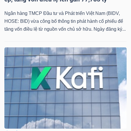
NGUYÊN
VẬT
Ngân hàng TMCP Đầu tư và Phát triển Việt Nam (BIDV,
LIỆU
HOSE: BID) vừa công bố thông tin phát hành cổ phiếu để
tăng vốn điều lệ từ nguồn vốn chủ sở hữu. Ngày đăng ký...
CÔNG
NGHIỆP
TIÊU
DÙNG
KHÔNG
THIẾT