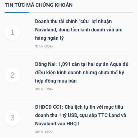
TIN TỨC MÃ CHỨNG KHOÁN
Doanh thu tài chính "cứu" lợi nhuận
TRÁI
Novaland, dòng tiền kinh doanh vẫn âm
1
PHIẾU
hàng ngàn tỷ
31/07 00:45
CÔNG
Đồng Nai: 1,091 căn tại hai dự án Aqua đủ
CỤ
điều kiện kinh doanh nhưng chưa thể ký
2
ĐẦU
hợp đồng mua bán
TƯ
30/07 23:46
ĐHĐCĐ CC1: Chủ tịch tự tin với mục tiêu
doanh thu 1 tỷ USD, cựu sếp TTC Land và
3
TRUY
Novaland vào HĐQT
XUẤT
30/07 13:27
DỮ