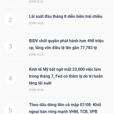
07/08 11:13
Lãi suất đầu tháng 8 diễn biến trái chiều
2
07/08 14:05
BIDV chốt quyền phát hành hơn 498 triệu
3
cp, tăng vốn điều lệ lên gần 77,783 tỷ
07/08 15:12
Kinh tế Mỹ bất ngờ mất 23,000 việc làm
trong tháng 7, Fed có thêm lý do trì hoãn
4
tăng lãi suất
07/08 20:45
Theo dấu dòng tiền cá mập 07/08: Khối
5
ngoại bán ròng mạnh VHM, TCB, VPB