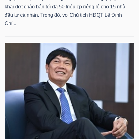
ngữ
khai đợt chào bán tối đa 50 triệu cp riêng lẻ cho 15 nhà
(-)
đầu tư cá nhân. Trong đó, vợ Chủ tịch HĐQT Lê Đình
Chí...
Dịch
vụ
(-)
Đào
tạo
Sách
tài
chính