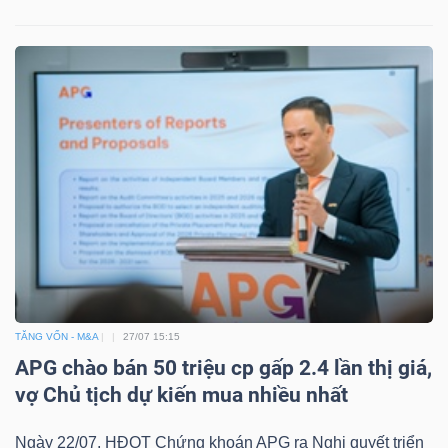
Bài
viết
của
tác
giả
(-)
Báo
cáo
phân
tích
TĂNG VỐN - M&A
27/07 15:15
(-)
APG chào bán 50 triệu cp gấp 2.4 lần thị giá,
vợ Chủ tịch dự kiến mua nhiều nhất
Thuật
Ngày 22/07, HĐQT Chứng khoán APG ra Nghị quyết triển