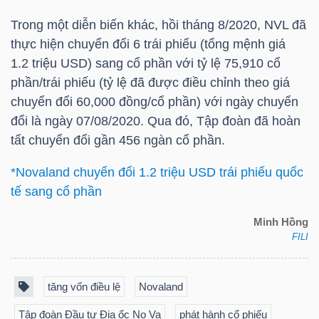
HÀNG
Trong một diễn biến khác, hồi tháng 8/2020,
NVL
đã
HÓA
thực hiện chuyển đổi 6 trái phiếu (tổng mệnh giá
1.2
triệu USD
) sang cổ phần với tỷ lệ 75,910 cổ
phần/trái phiếu (tỷ lệ đã được điều chỉnh theo giá
KINH
chuyển đổi 60,000 đồng/cổ phần) với ngày chuyển
TẾ
đổi là ngày 07/08/2020. Qua đó, Tập đoàn đã hoàn
tất chuyển đổi gần 456 ngàn cổ phần.
*Novaland chuyển đổi 1.2 triệu USD trái phiếu quốc
THẾ
tế sang cổ phần
GIỚI
Minh Hồng
FILI
ĐÔNG
DƯƠNG
tăng vốn điều lệ
Novaland
Tập đoàn Đầu tư Địa ốc No Va
phát hành cổ phiếu