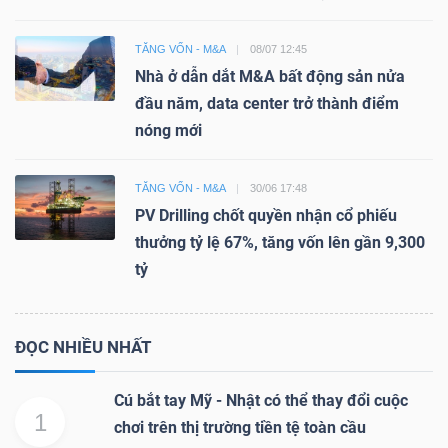
TĂNG VỐN - M&A
08/07 12:45
Nhà ở dẫn dắt M&A bất động sản nửa
đầu năm, data center trở thành điểm
nóng mới
TĂNG VỐN - M&A
30/06 17:48
PV Drilling chốt quyền nhận cổ phiếu
thưởng tỷ lệ 67%, tăng vốn lên gần 9,300
tỷ
ĐỌC NHIỀU NHẤT
Cú bắt tay Mỹ - Nhật có thể thay đổi cuộc
1
chơi trên thị trường tiền tệ toàn cầu