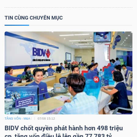
LIỆU
TIN CÙNG CHUYÊN MỤC
Ngành
(-)
VS-
SECTOR
NĂNG
LƯỢNG
TĂNG VỐN - M&A
07/08 15:12
BIDV chốt quyền phát hành hơn 498 triệu
cp, tăng vốn điều lệ lên gần 77,783 tỷ