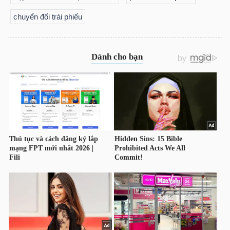
chuyển đổi trái phiếu
TÀI
CHÍNH
CÁ
NHÂN
PHÂN
TÍCH
VIETSTOCKFINANCE
VĨ
MÔ