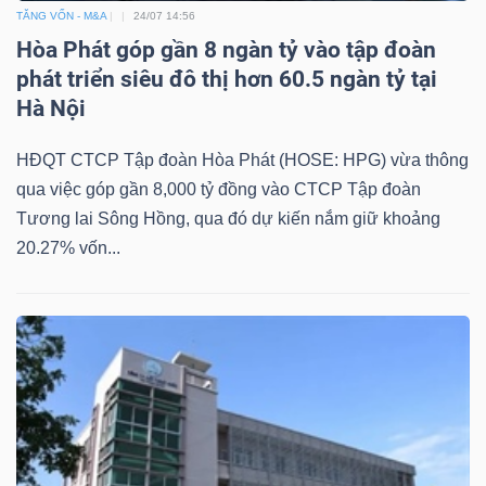
TĂNG VỐN - M&A
24/07 14:56
Hòa Phát góp gần 8 ngàn tỷ vào tập đoàn
phát triển siêu đô thị hơn 60.5 ngàn tỷ tại
Hà Nội
Công
HĐQT CTCP Tập đoàn Hòa Phát (HOSE: HPG) vừa thông
cụ
qua việc góp gần 8,000 tỷ đồng vào CTCP Tập đoàn
đầu
Tương lai Sông Hồng, qua đó dự kiến nắm giữ khoảng
tư
20.27% vốn...
Truyền
thông
tài
chính