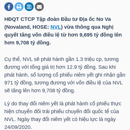
HĐQT CTCP Tập đoàn Đầu tư Địa ốc No Va
DOANH
(Novaland, HOSE:
NVL
) vừa thông qua Nghị
NGHIỆP
quyết tăng vốn điều lệ từ hơn 9,695 tỷ đồng lên
hơn 9,708 tỷ đồng.
BẤT
Cụ thể,
NVL
sẽ phát hành gần 1.3 triệu cp, tương
ĐỘNG
đương với tổng giá trị hơn 12.9 tỷ đồng. Sau khi
SẢN
phát hành, số lượng cổ phiếu niêm yết ghi nhận gần
971 tỷ đồng, tương đương với vốn điều lệ của
NVL
sẽ tăng lên hơn 9,708 tỷ đồng.
TÀI
Lý do thay đổi niêm yết là phát hành cổ phiếu thực
CHÍNH
hiện chuyển đổi trái phiếu chuyển đổi quốc tế của
NVL
. Ngày thay đổi niêm yết có hiệu lực là ngày
24/09/2020.