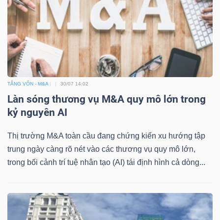
DỊCH
VỤ
TRUYỀN
THÔNG
TĂNG VỐN - M&A
30/07 14:02
Làn sóng thương vụ M&A quy mô lớn trong
TIỆN
kỷ nguyên AI
ÍCH
Thị trường M&A toàn cầu đang chứng kiến xu hướng tập
trung ngày càng rõ nét vào các thương vụ quy mô lớn,
trong bối cảnh trí tuệ nhân tạo (AI) tái định hình cả dòng...
BẤT
ĐỘNG
SẢN