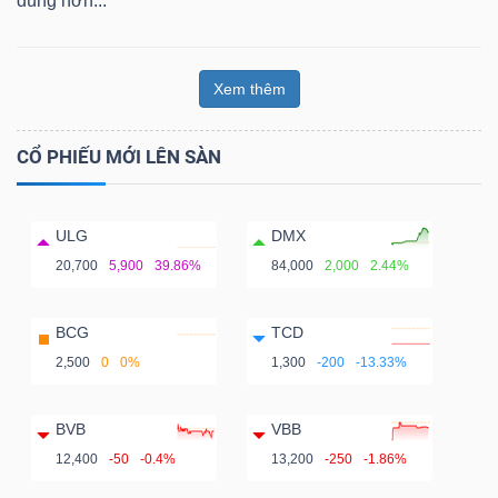
dùng hơn...
Xem thêm
CỔ PHIẾU MỚI LÊN SÀN
ULG
DMX
20,700
5,900
39.86%
84,000
2,000
2.44%
BCG
TCD
2,500
0
0%
1,300
-200
-13.33%
BVB
VBB
12,400
-50
-0.4%
13,200
-250
-1.86%