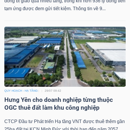
đồng bị giao qua nhiều tầng, trong khi hơn 936 tỷ đồng tiền
tạm ứng được đem gửi tiết kiệm. Thông tin về 9...
QUY HOẠCH - HẠ TẦNG
29/07 09:42
Hưng Yên cho doanh nghiệp từng thuộc
OGC thuê đất làm khu công nghiệp
CTCP Đầu tư Phát triển Hạ tầng VNT được thuê thêm gần
25ha đất tại KCN Minh Đức với thời hạn đến năm 2057.