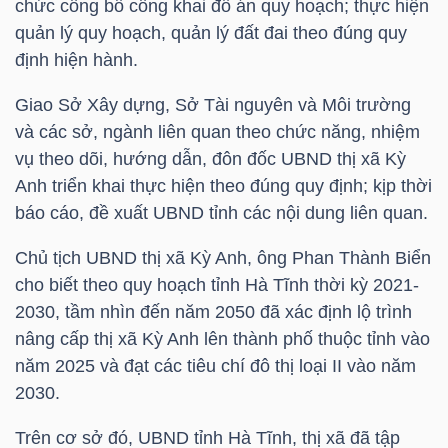
chức công bố công khai đồ án quy hoạch; thực hiện
quản lý quy hoạch, quản lý đất đai theo đúng quy
định hiện hành.
NGÀNH
Giao Sở Xây dựng, Sở Tài nguyên và Môi trường
và các sở, ngành liên quan theo chức năng, nhiệm
vụ theo dõi, hướng dẫn, đôn đốc UBND thị xã Kỳ
DOANH
Anh triển khai thực hiện theo đúng quy định; kịp thời
NGHIỆP
báo cáo, đề xuất UBND tỉnh các nội dung liên quan.
Chủ tịch UBND thị xã Kỳ Anh, ông Phan Thành Biển
cho biết theo quy hoạch tỉnh Hà Tĩnh thời kỳ 2021-
CỔ
2030, tầm nhìn đến năm 2050 đã xác định lộ trình
PHIẾU
nâng cấp thị xã Kỳ Anh lên thành phố thuộc tỉnh vào
năm 2025 và đạt các tiêu chí đô thị loại II vào năm
2030.
PHÁI
SINH
Trên cơ sở đó, UBND tỉnh Hà Tĩnh, thị xã đã tập