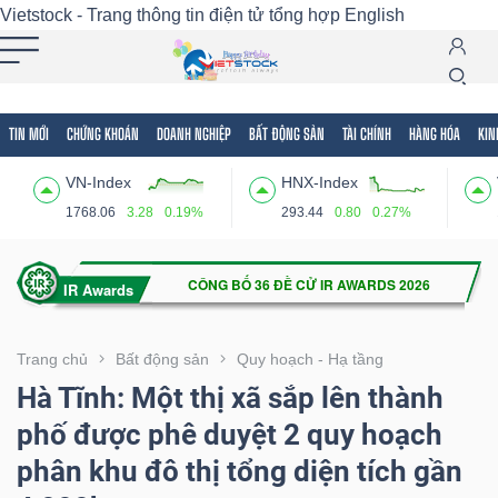
Vietstock - Trang thông tin điện tử tổng hợp
English
TIN MỚI
CHỨNG KHOÁN
DOANH NGHIỆP
BẤT ĐỘNG SẢN
TÀI CHÍNH
HÀNG HÓA
KIN
Tất cả
Tính năng
Ngành
Mã chứng khoán
Lãnh
VN-Index
HNX-Index
Tính
1768.06
3.28
0.19%
293.44
0.80
0.27%
năng
(-)
VIETSTOCK
Trang chủ
Bất động sản
Quy hoạch - Hạ tầng
Hà Tĩnh: Một thị xã sắp lên thành
phố được phê duyệt 2 quy hoạch
CHỨNG
phân khu đô thị tổng diện tích gần
KHOÁN