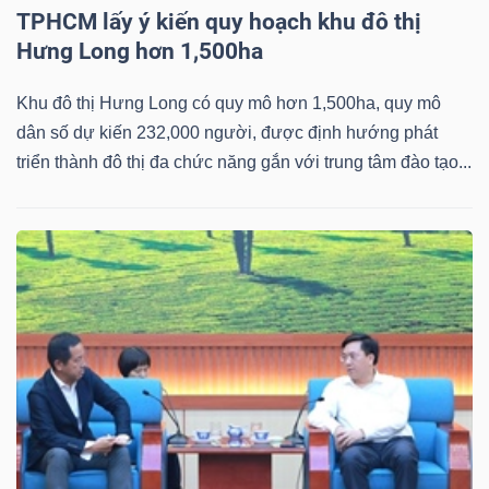
TPHCM lấy ý kiến quy hoạch khu đô thị
Mã
Hưng Long hơn 1,500ha
chứng
khoán
Khu đô thị Hưng Long có quy mô hơn 1,500ha, quy mô
(-)
dân số dự kiến 232,000 người, được định hướng phát
triển thành đô thị đa chức năng gắn với trung tâm đào tạo...
Tất cả
Cổ phiếu
Chỉ số
Chứng chỉ quỹ
Chứng 
Lãnh
đạo
(-)
Tất cả
Người nội bộ
Người liên quan
Cổ đông lớn
Tin
tức
(-)