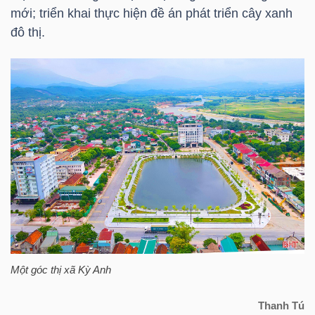
LIỆU
mới; triển khai thực hiện đề án phát triển cây xanh
đô thị.
Ngành
(-)
VS-
SECTOR
NĂNG
LƯỢNG
Một góc thị xã Kỳ Anh
Thanh Tú