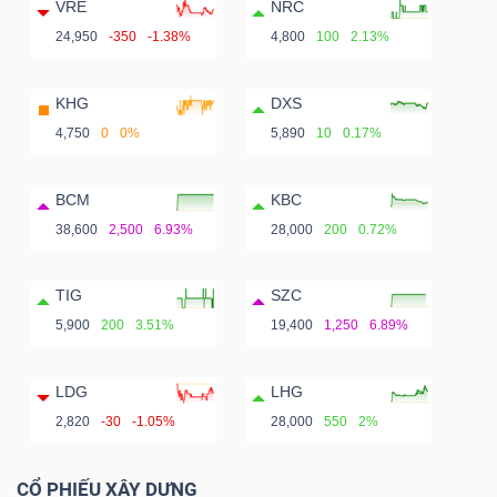
VRE
NRC
24,950
-350
-1.38%
4,800
100
2.13%
KHG
DXS
4,750
0
0%
5,890
10
0.17%
BCM
KBC
38,600
2,500
6.93%
28,000
200
0.72%
TIG
SZC
5,900
200
3.51%
19,400
1,250
6.89%
LDG
LHG
2,820
-30
-1.05%
28,000
550
2%
CỔ PHIẾU XÂY DỰNG