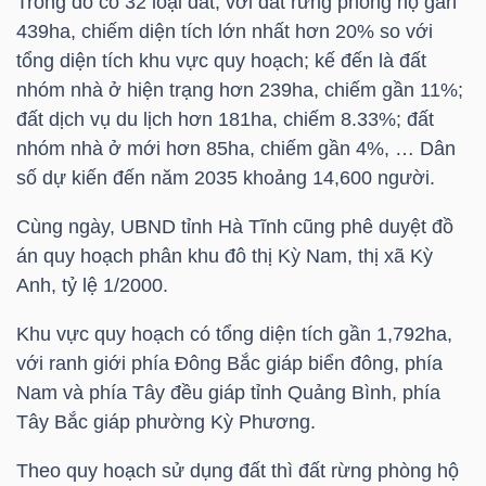
Trong đó có 32 loại đất, với đất rừng phòng hộ gần
HÀNG
439ha, chiếm diện tích lớn nhất hơn 20% so với
HÓA
tổng diện tích khu vực quy hoạch; kế đến là đất
nhóm nhà ở hiện trạng hơn 239ha, chiếm gần 11%;
đất dịch vụ du lịch hơn 181ha, chiếm 8.33%; đất
KINH
nhóm nhà ở mới hơn 85ha, chiếm gần 4%, … Dân
TẾ
số dự kiến đến năm 2035 khoảng 14,600 người.
Cùng ngày, UBND tỉnh Hà Tĩnh cũng phê duyệt đồ
án quy hoạch phân khu đô thị Kỳ Nam, thị xã Kỳ
THẾ
Anh, tỷ lệ 1/2000.
GIỚI
Khu vực quy hoạch có tổng diện tích gần 1,792ha,
với ranh giới phía Đông Bắc giáp biển đông, phía
Nam và phía Tây đều giáp tỉnh Quảng Bình, phía
ĐÔNG
Tây Bắc giáp phường Kỳ Phương.
DƯƠNG
Theo quy hoạch sử dụng đất thì đất rừng phòng hộ