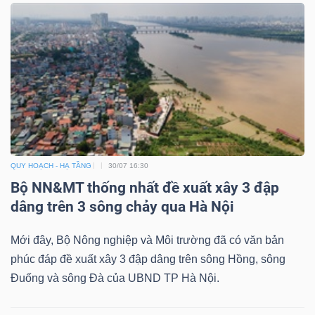
Công
cụ
đầu
tư
QUY HOẠCH - HẠ TẦNG
30/07 16:30
Bộ NN&MT thống nhất đề xuất xây 3 đập
dâng trên 3 sông chảy qua Hà Nội
Truyền
Mới đây, Bộ Nông nghiệp và Môi trường đã có văn bản
thông
phúc đáp đề xuất xây 3 đập dâng trên sông Hồng, sông
tài
Đuống và sông Đà của UBND TP Hà Nội.
chính