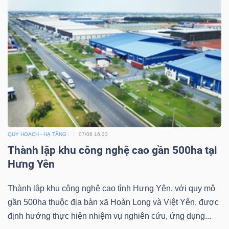
TÀI
CHÍNH
CÔNG
QUY HOẠCH - HẠ TẦNG
07/08 16:33
NGHỆ
Thành lập khu công nghệ cao gần 500ha tại
THÔNG
Hưng Yên
TIN
Thành lập khu công nghệ cao tỉnh Hưng Yên, với quy mô
gần 500ha thuộc địa bàn xã Hoàn Long và Việt Yên, được
định hướng thực hiện nhiệm vụ nghiên cứu, ứng dụng...