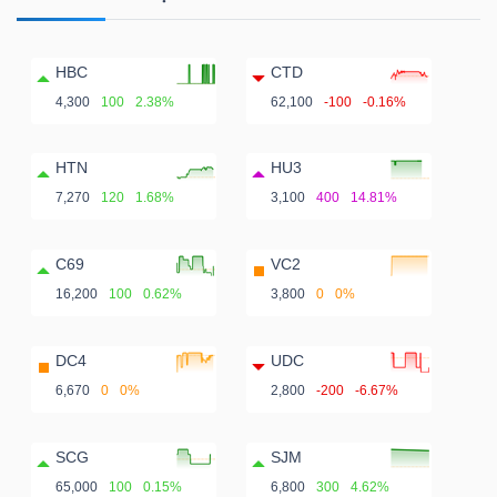
HBC
CTD
4,300
100
2.38%
62,100
-100
-0.16%
HTN
HU3
7,270
120
1.68%
3,100
400
14.81%
C69
VC2
16,200
100
0.62%
3,800
0
0%
DC4
UDC
6,670
0
0%
2,800
-200
-6.67%
SCG
SJM
65,000
100
0.15%
6,800
300
4.62%