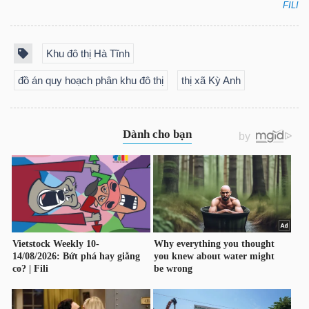
FILI
NGUYÊN
VẬT
LIỆU
Khu đô thị Hà Tĩnh
đồ án quy hoạch phân khu đô thị
thị xã Kỳ Anh
CÔNG
NGHIỆP
TIÊU
DÙNG
KHÔNG
THIẾT