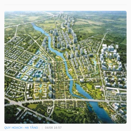
DỊCH
VỤ
TRUYỀN
THÔNG
TIỆN
ÍCH
BẤT
ĐỘNG
SẢN
QUY HOẠCH - HẠ TẦNG
04/08 16:57