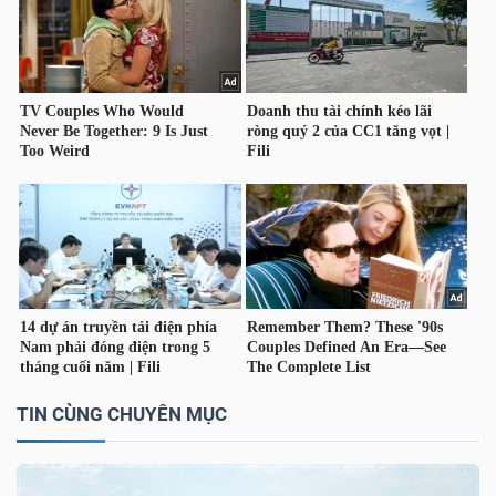
YẾU
TIÊU
DÙNG
THIẾT
YẾU
CHĂM
SÓC
TIN CÙNG CHUYÊN MỤC
SỨC
KHỎE