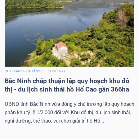
ngữ
(-)
Dịch
vụ
(-)
Đào
QUY HOẠCH - HẠ TẦNG
01/08 16:27
Bắc Ninh chấp thuận lập quy hoạch khu đô
tạo
thị - du lịch sinh thái hồ Hố Cao gần 366ha
UBND tỉnh Bắc Ninh vừa đồng ý chủ trương lập quy hoạch
phân khu tỷ lệ 1/2,000 đối với Khu đô thị, du lịch sinh thái,
Sách
nghỉ dưỡng, thể thao, vui chơi giải trí hồ Hố...
tài
chính