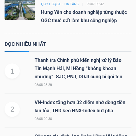
QUY HOẠCH - HẠ TẦNG
29/07 09:42
Hưng Yên cho doanh nghiệp từng thuộc
OGC thuê đất làm khu công nghiệp
ĐỌC NHIỀU NHẤT
Thanh tra Chính phủ kiến nghị xử lý Bảo
Tín Mạnh Hải, Mi Hồng “không khoan
1
nhượng”, SJC, PNJ, DOJI cũng bị gọi tên
08/08 23:29
VN-Index tăng hơn 32 điểm nhờ dòng tiền
2
lan tỏa, THD kéo HNX-Index bứt phá
08/08 20:30