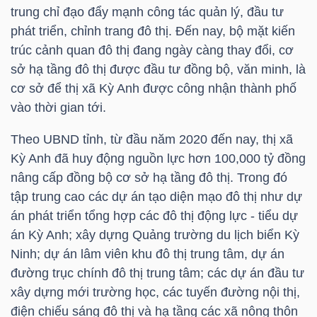
trung chỉ đạo đẩy mạnh công tác quản lý, đầu tư
phát triển, chỉnh trang đô thị. Đến nay, bộ mặt kiến
trúc cảnh quan đô thị đang ngày càng thay đổi, cơ
TRÁI
sở hạ tầng đô thị được đầu tư đồng bộ, văn minh, là
PHIẾU
cơ sở để thị xã Kỳ Anh được công nhận thành phố
vào thời gian tới.
Theo UBND tỉnh, từ đầu năm 2020 đến nay, thị xã
CÔNG
Kỳ Anh đã huy động nguồn lực hơn 100,000 tỷ đồng
CỤ
nâng cấp đồng bộ cơ sở hạ tầng đô thị. Trong đó
ĐẦU
tập trung cao các dự án tạo diện mạo đô thị như dự
TƯ
án phát triển tổng hợp các đô thị động lực - tiểu dự
án Kỳ Anh; xây dựng Quảng trường du lịch biển Kỳ
Ninh; dự án lâm viên khu đô thị trung tâm, dự án
TRUY
đường trục chính đô thị trung tâm; các dự án đầu tư
XUẤT
xây dựng mới trường học, các tuyến đường nội thị,
DỮ
điện chiếu sáng đô thị và hạ tầng các xã nông thôn