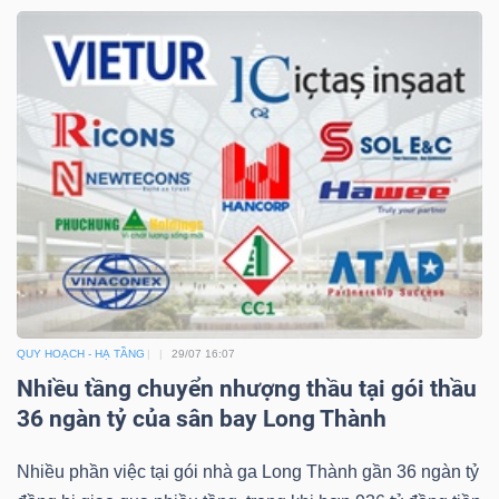
Dữ
liệu
tài
chính
QUY HOẠCH - HẠ TẦNG
29/07 16:07
Nhiều tầng chuyển nhượng thầu tại gói thầu
36 ngàn tỷ của sân bay Long Thành
Nhiều phần việc tại gói nhà ga Long Thành gần 36 ngàn tỷ