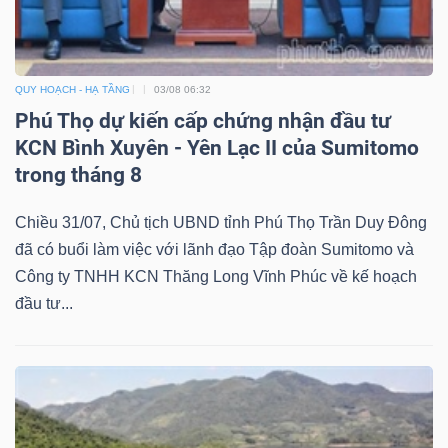
Bài
viết
QUY HOẠCH - HẠ TẦNG
03/08 06:32
của
Phú Thọ dự kiến cấp chứng nhận đầu tư
tác
KCN Bình Xuyên - Yên Lạc II của Sumitomo
giả
trong tháng 8
(-)
Chiều 31/07, Chủ tịch UBND tỉnh Phú Thọ Trần Duy Đông
Báo
đã có buổi làm việc với lãnh đạo Tập đoàn Sumitomo và
cáo
Công ty TNHH KCN Thăng Long Vĩnh Phúc về kế hoạch
phân
đầu tư...
tích
(-)
Thuật