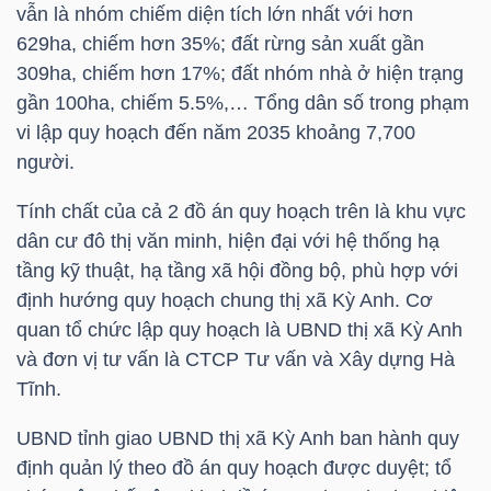
vẫn là nhóm chiếm diện tích lớn nhất với hơn
629ha, chiếm hơn 35%; đất rừng sản xuất gần
TÀI
309ha, chiếm hơn 17%; đất nhóm nhà ở hiện trạng
CHÍNH
gần 100ha, chiếm 5.5%,… Tổng dân số trong phạm
CÁ
vi lập quy hoạch đến năm 2035 khoảng 7,700
NHÂN
người.
Tính chất của cả 2 đồ án quy hoạch trên là khu vực
dân cư đô thị văn minh, hiện đại với hệ thống hạ
PHÂN
tầng kỹ thuật, hạ tầng xã hội đồng bộ, phù hợp với
TÍCH
định hướng quy hoạch chung thị xã Kỳ Anh. Cơ
VIETSTOCKFINANCE
quan tổ chức lập quy hoạch là UBND thị xã Kỳ Anh
và đơn vị tư vấn là CTCP Tư vấn và Xây dựng Hà
Tĩnh.
UBND tỉnh giao UBND thị xã Kỳ Anh ban hành quy
VĨ
định quản lý theo đồ án quy hoạch được duyệt; tổ
MÔ