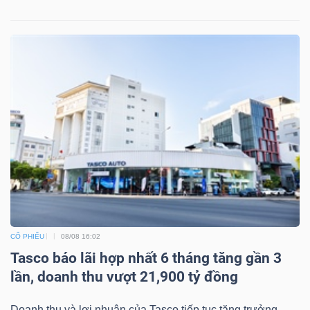
Dữ
liệu
tài
chính
CỔ PHIẾU
08/08 16:02
Tasco báo lãi hợp nhất 6 tháng tăng gần 3
lần, doanh thu vượt 21,900 tỷ đồng
Doanh thu và lợi nhuận của Tasco tiếp tục tăng trưởng