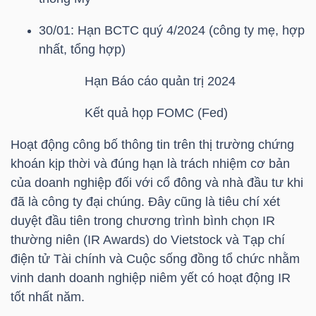
30/01: Hạn BCTC quý 4/2024 (công ty mẹ, hợp
TÀI
nhất, tổng hợp)
CHÍNH
CÁ
Hạn Báo cáo quản trị 2024
NHÂN
Kết quả họp FOMC (Fed)
Hoạt động công bố thông tin trên thị trường chứng
PHÂN
khoán kịp thời và đúng hạn là trách nhiệm cơ bản
TÍCH
của doanh nghiệp đối với cổ đông và nhà đầu tư khi
đã là công ty đại chúng. Đây cũng là tiêu chí xét
VIETSTOCKFINANCE
duyệt đầu tiên trong chương trình bình chọn IR
thường niên (IR Awards) do Vietstock và Tạp chí
điện tử Tài chính và Cuộc sống đồng tổ chức nhằm
vinh danh doanh nghiệp niêm yết có hoạt động IR
VĨ
tốt nhất năm.
MÔ