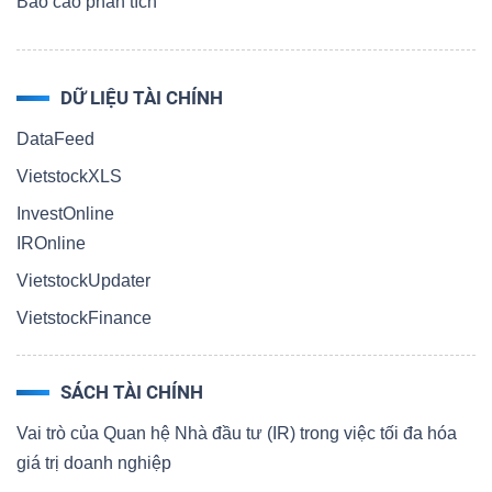
Báo cáo phân tích
DỮ LIỆU TÀI CHÍNH
DataFeed
VietstockXLS
InvestOnline
IROnline
VietstockUpdater
VietstockFinance
SÁCH TÀI CHÍNH
Vai trò của Quan hệ Nhà đầu tư (IR) trong việc tối đa hóa
giá trị doanh nghiệp