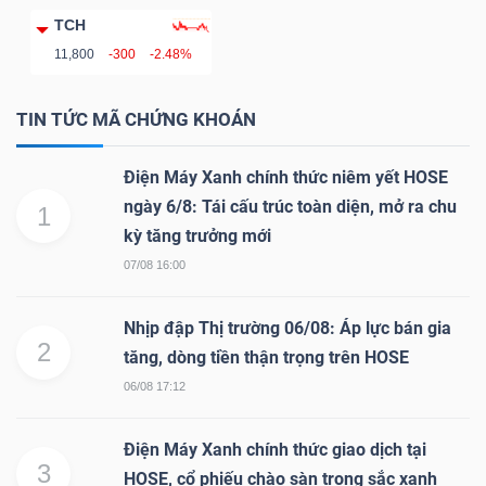
TCH
Mã
11,800
-300
-2.48%
chứng
khoán
(-)
TIN TỨC MÃ CHỨNG KHOÁN
Tất cả
Cổ phiếu
Chỉ số
Chứng chỉ quỹ
Chứng 
Điện Máy Xanh chính thức niêm yết HOSE
ngày 6/8: Tái cấu trúc toàn diện, mở ra chu
1
Lãnh
kỳ tăng trưởng mới
đạo
07/08 16:00
(-)
Nhịp đập Thị trường 06/08: Áp lực bán gia
Tất cả
Người nội bộ
Người liên quan
Cổ đông lớn
2
tăng, dòng tiền thận trọng trên HOSE
06/08 17:12
Tin
tức
Điện Máy Xanh chính thức giao dịch tại
(-)
3
HOSE, cổ phiếu chào sàn trong sắc xanh