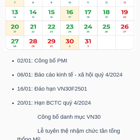
HÀNG
HÓA
KINH
TẾ
02/01: Công bố PMI
06/01: Báo cáo kinh tế - xã hội quý 4/2024
THẾ
GIỚI
16/01: Đáo hạn
VN30F2501
20/01: Hạn BCTC quý 4/2024
Công bố danh mục
VN30
ĐÔNG
DƯƠNG
Lễ tuyên thệ nhậm chức tân tổng
thống Mỹ