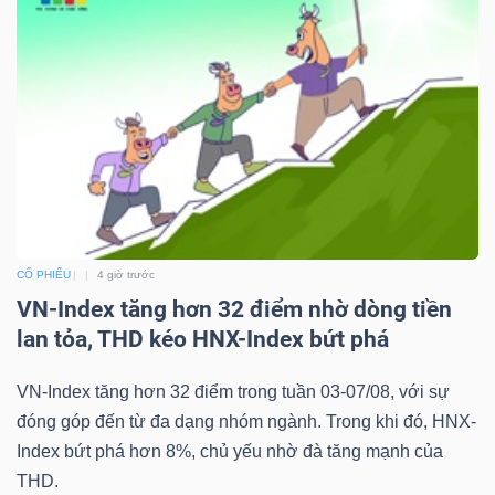
Công
cụ
đầu
tư
CỔ PHIẾU
4 giờ trước
VN-Index tăng hơn 32 điểm nhờ dòng tiền
lan tỏa, THD kéo HNX-Index bứt phá
Truyền
VN-Index tăng hơn 32 điểm trong tuần 03-07/08, với sự
thông
đóng góp đến từ đa dạng nhóm ngành. Trong khi đó, HNX-
tài
Index bứt phá hơn 8%, chủ yếu nhờ đà tăng mạnh của
chính
THD.