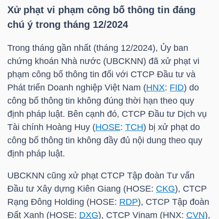
Xử phạt vi phạm công bố thông tin đáng
chú ý trong tháng 12/2024
NGÀNH
Trong tháng gần nhất (tháng 12/2024), Ủy ban
chứng khoán Nhà nước (UBCKNN) đã xử phạt vi
phạm công bố thông tin đối với CTCP Đầu tư và
DOANH
Phát triển Doanh nghiệp Việt Nam (
HNX
:
FID
) do
NGHIỆP
công bố thông tin không đúng thời hạn theo quy
định pháp luật. Bên cạnh đó, CTCP Đầu tư Dịch vụ
Tài chính Hoàng Huy (
HOSE
:
TCH
) bị xử phạt do
công bố thông tin không đầy đủ nội dung theo quy
CỔ
định pháp luật.
PHIẾU
UBCKNN cũng xử phạt CTCP Tập đoàn Tư vấn
Đầu tư Xây dựng Kiên Giang (
HOSE
:
CKG
), CTCP
PHÁI
Rạng Đông Holding (
HOSE
:
RDP
), CTCP Tập đoàn
SINH
Đất Xanh (
HOSE
:
DXG
), CTCP Vinam (
HNX
:
CVN
),