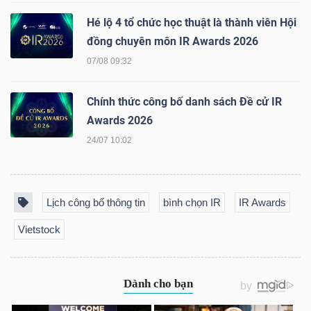
YẾU
Hé lộ 4 tổ chức học thuật là thành viên Hội
đồng chuyên môn IR Awards 2026
07/08 09:32
TIÊU
Chính thức công bố danh sách Đề cử IR
DÙNG
Awards 2026
THIẾT
24/07 10:02
YẾU
Lịch công bố thông tin
bình chọn IR
IR Awards
Vietstock
CHĂM
SÓC
SỨC
KHỎE