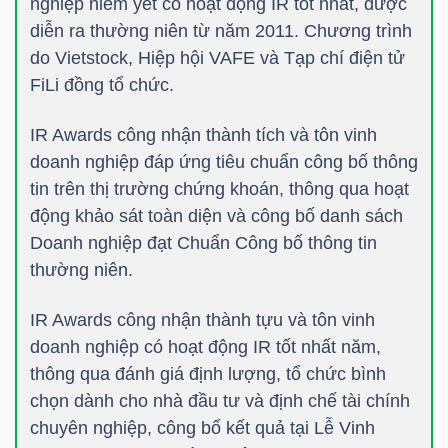
nghiệp niêm yết có hoạt động IR tốt nhất, được
LIỆU
diễn ra thường niên từ năm 2011. Chương trình
do Vietstock, Hiệp hội VAFE và Tạp chí điện tử
Ngành
FiLi đồng tổ chức.
(-)
IR Awards công nhận thành tích và tôn vinh
VS-
doanh nghiệp đáp ứng tiêu chuẩn công bố thông
SECTOR
tin trên thị trường chứng khoán, thông qua hoạt
động khảo sát toàn diện và công bố danh sách
Doanh nghiệp đạt Chuẩn Công bố thông tin
thường niên.
NĂNG
IR Awards công nhận thành tựu và tôn vinh
LƯỢNG
doanh nghiệp có hoạt động IR tốt nhất năm,
thông qua đánh giá định lượng, tổ chức bình
chọn dành cho nhà đầu tư và định chế tài chính
chuyên nghiệp, công bố kết quả tại Lễ Vinh