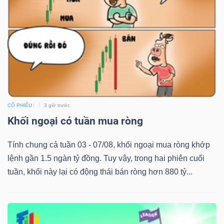
ngữ
(-)
Dịch
vụ
(-)
CỔ PHIẾU
3 giờ trước
Đào
Khối ngoại có tuần mua ròng
tạo
Tính chung cả tuần 03 - 07/08, khối ngoại mua ròng khớp
lệnh gần 1.5 ngàn tỷ đồng. Tuy vậy, trong hai phiên cuối
tuần, khối này lại có động thái bán ròng hơn 880 tỷ...
Sách
tài
chính