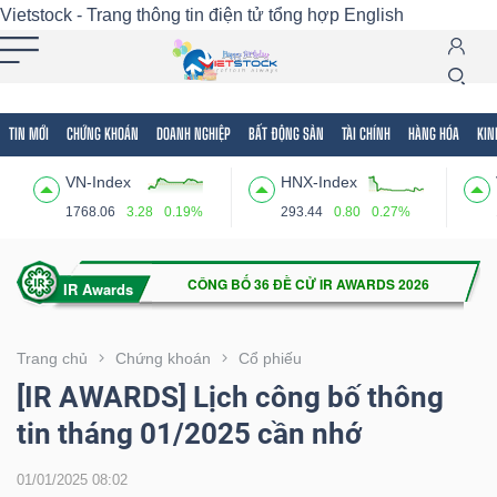
Vietstock - Trang thông tin điện tử tổng hợp
English
TIN MỚI
CHỨNG KHOÁN
DOANH NGHIỆP
BẤT ĐỘNG SẢN
TÀI CHÍNH
HÀNG HÓA
KIN
Tất cả
Tính năng
Ngành
Mã chứng khoán
Lãnh
VN-Index
HNX-Index
Tính
1768.06
3.28
0.19%
293.44
0.80
0.27%
năng
(-)
VIETSTOCK
Trang chủ
Chứng khoán
Cổ phiếu
[IR AWARDS] Lịch công bố thông
tin tháng 01/2025 cần nhớ
CHỨNG
KHOÁN
01/01/2025 08:02