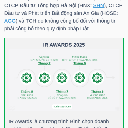
CTCP Đầu tư Tổng hợp Hà Nội (
HNX
:
SHN
), CTCP
Đầu tư và Phát triển Bất động sản An Gia (
HOSE
:
AGG
) và
TCH
do không công bố đối với thông tin
TRÁI
phải công bố theo quy định pháp luật.
PHIẾU
IR AWARDS 2025
CÔNG
CỤ
ĐẦU
TƯ
TRUY
XUẤT
IR Awards là chương trình Bình chọn doanh
DỮ