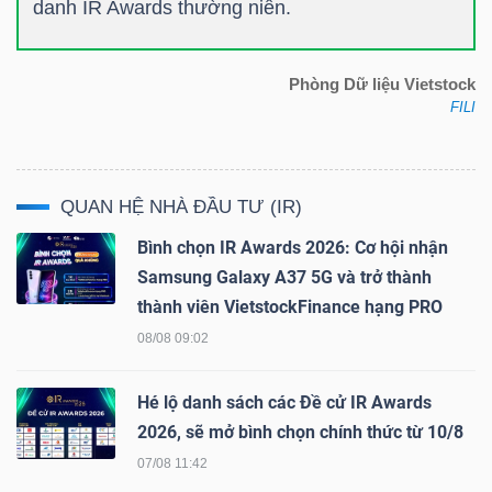
danh IR Awards thường niên.
NGUYÊN
VẬT
LIỆU
Phòng Dữ liệu Vietstock
FILI
QUAN HỆ NHÀ ĐẦU TƯ (IR)
CÔNG
NGHIỆP
Bình chọn IR Awards 2026: Cơ hội nhận
Samsung Galaxy A37 5G và trở thành
thành viên VietstockFinance hạng PRO
08/08 09:02
TIÊU
Hé lộ danh sách các Đề cử IR Awards
DÙNG
2026, sẽ mở bình chọn chính thức từ 10/8
KHÔNG
07/08 11:42
THIẾT