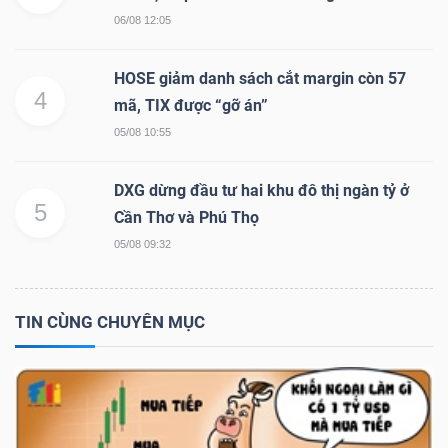
06/08 12:05
Bài
viết
HOSE giảm danh sách cắt margin còn 57
của
4
mã, TIX được “gỡ án”
tác
05/08 10:55
giả
(-)
DXG dừng đầu tư hai khu đô thị ngàn tỷ ở
5
Cần Thơ và Phú Thọ
Báo
05/08 09:32
cáo
phân
TIN CÙNG CHUYÊN MỤC
tích
(-)
Thuật