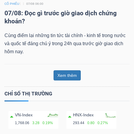
CỔ PHIẾU
07/08 06:00
07/08: Đọc gì trước giờ giao dịch chứng
khoán?
Cùng điểm lại những tin tức tài chính - kinh tế trong nước
và quốc tế đáng chú ý trong 24h qua trước giờ giao dịch
hôm nay.
Xem thêm
CHỈ SỐ THỊ TRƯỜNG
VN-Index
HNX-Index
1,768.06
3.28
0.19%
293.44
0.80
0.27%