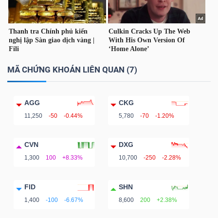
DỊCH
VỤ
TRUYỀN
THÔNG
MÃ CHỨNG KHOÁN LIÊN QUAN (7)
TIỆN
AGG
CKG
ÍCH
11,250
-50
-0.44%
5,780
-70
-1.20%
CVN
DXG
1,300
100
+8.33%
10,700
-250
-2.28%
BẤT
FID
SHN
ĐỘNG
1,400
-100
-6.67%
8,600
200
+2.38%
SẢN