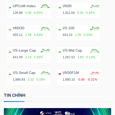
UPCoM-Index
VN30
126.88
0.06
0.05%
1,911.09
8.30
0.44%
HNX30
VS 100
455.12
1.93
0.43%
443.10
1.05
0.24%
VS-Large Cap
VS-Mid Cap
641.49
2.23
0.35%
1,267.02
1.65
0.13%
VS-Small Cap
VN30F1M
1,886.93
3.32
0.18%
1,890.10
-5.90
-0.31%
TIN CHÍNH