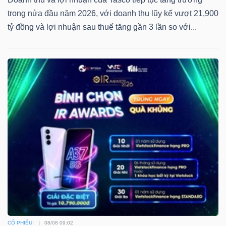
trong nửa đầu năm 2026, với doanh thu lũy kế vượt 21,900
tỷ đồng và lợi nhuận sau thuế tăng gần 3 lần so với...
CỔ PHIẾU
08/08 09:02