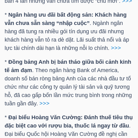
bán 4 lần nhưng vẫn chưa tìm được “chủ mới”.
>>>
*
Ngân hàng ưu đãi bất động sản: Khách hàng
NGÀNH
vẫn chưa sẵn sàng “nhập cuộc”
. Ngành ngân
hàng đã tung ra nhiều gói tín dụng ưu đãi nhưng
khách hàng vẫn tỏ ra dè dặt. Lãi suất thả nổi và áp
lực tài chính dài hạn là những nỗi lo chính.
>>>
DOANH
NGHIỆP
*
Đồng bảng Anh bị bán tháo giữa bối cảnh kinh
tế ảm đạm
. Theo ngân hàng Bank of America,
doanh số bán ròng bảng Anh của các nhà đầu tư tổ
chức như các công ty quản lý tài sản và quỹ tương
CỔ
hỗ, đã cao gấp bốn lần mức trung bình trong những
PHIẾU
tuần gần đây.
>>>
*
Đại biểu Hoàng Văn Cường: Đánh thuế tiêu thụ
đặc biệt cao với rượu bia, thuốc lá ngay từ đầu
.
PHÁI
Đại biểu Quốc hội Hoàng Văn Cường đề nghị cần
SINH