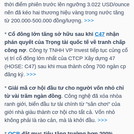
DỊCH
thời điểm phiên trước lên ngưỡng 3.022 USD/ounce
VỤ
nên đã kéo hai thương hiệu vàng trong nước tăng
TRUYỀN
từ 200.000-500.000 đồng/lượng.
>>>
THÔNG
*
Cổ đông lớn tăng sở hữu sau khi
C47
nhận
phán quyết của Trọng tài quốc tế về tranh chấp
công nợ
. Công ty TNHH VP Invest tiếp tục củng cố
vị trí cổ đông lớn nhất của CTCP Xây dựng 47
TIỆN
(
HOSE
:
C47
) sau khi mua thành công 700 ngàn cp
ÍCH
đăng ký.
>>>
*
Giải mã cơ hội đầu tư cho người vốn nhỏ chỉ
từ vài trăm ngàn đồng
. Công nghệ đã xóa nhòa
ranh giới, biến đầu tư tài chính từ "sân chơi" của
BẤT
giới nhà giàu thành cơ hội cho tất cả. Vốn nhỏ
ĐỘNG
không phải là rào cản, mà là khởi đầu.
>>>
SẢN
*
OCB
đặt mục tiêu tăng trưởng hơn 200%