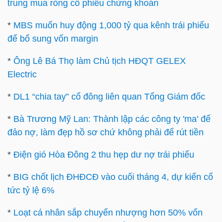
trung mua ròng cổ phiếu chứng khoán
Bài
*
MBS muốn huy động 1,000 tỷ qua kênh trái phiếu
viết
để bổ sung vốn margin
của
tác
*
Ông Lê Bá Thọ làm Chủ tịch HĐQT GELEX
giả
Electric
(-)
*
DL1 “chia tay” cổ đông liên quan Tổng Giám đốc
*
Bà Trương Mỹ Lan: Thành lập các công ty 'ma' để
Báo
đảo nợ, làm đẹp hồ sơ chứ không phải để rút tiền
cáo
phân
*
Điện gió Hòa Đông 2 thu hẹp dư nợ trái phiếu
tích
(-)
*
BIG chốt lịch ĐHĐCĐ vào cuối tháng 4, dự kiến cổ
tức tỷ lệ 6%
Thuật
*
Loạt cá nhân sắp chuyển nhượng hơn 50% vốn