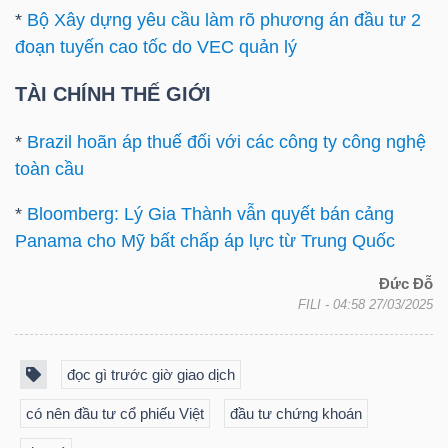
*
Bộ Xây dựng yêu cầu làm rõ phương án đầu tư 2
đoạn tuyến cao tốc do VEC quản lý
TÀI CHÍNH THẾ GIỚI
Công
*
Brazil hoãn áp thuế đối với các công ty công nghệ
cụ
toàn cầu
đầu
tư
*
Bloomberg: Lý Gia Thành vẫn quyết bán cảng
Panama cho Mỹ bất chấp áp lực từ Trung Quốc
Đức Đỗ
FILI
- 04:58 27/03/2025
Truyền
thông
đọc gì trước giờ giao dịch
tài
có nên đầu tư cổ phiếu Việt
đầu tư chứng khoán
chính