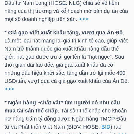
Đầu tư Nam Long (
HOSE
:
NLG
) chia sẻ về tiềm
năng của thị trường và kế hoạch mở bán dự án của
TÀI
một số doanh nghiệp trên sàn.
>>>
CHÍNH
CÁ
*
Giá gạo Việt xuất khẩu tăng, vượt qua Ấn Độ
.
NHÂN
Là một loại hạt mang lại giá trị kinh tế cao, giúp Việt
Nam trở thành quốc gia xuất khẩu hàng đầu thế
giới, hạt gạo được ưu ái gọi tên là “hạt ngọc”. Sau
thời gian dài lao dốc, giá gạo xuất khẩu đã có
PHÂN
những dấu hiệu khởi sắc, tăng dần trở lại mốc 400
TÍCH
USD/tấn, vượt qua cả giá gạo xuất khẩu của Ấn Độ.
VIETSTOCKFINANCE
>>>
*
Ngân hàng “chật vật” tìm người có nhu cầu
mua tài sản thế chấp
. Tài sản thế chấp cho khoản
nợ hàng trăm tỷ đồng được Ngân hàng TMCP Đầu
VĨ
tư và Phát triển Việt Nam (
BIDV
,
HOSE
:
BID
) rao
MÔ