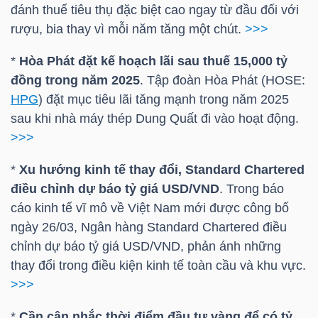
đánh thuế tiêu thụ đặc biệt cao ngay từ đầu đối với
rượu, bia thay vì mỗi năm tăng một chút.
>>>
TRÁI
*
Hòa Phát đặt kế hoạch lãi sau thuế 15,000 tỷ
PHIẾU
đồng trong năm 2025
. Tập đoàn Hòa Phát (
HOSE
:
HPG
) đặt mục tiêu lãi tăng mạnh trong năm 2025
sau khi nhà máy thép Dung Quất đi vào hoạt động.
>>>
CÔNG
CỤ
*
Xu hướng kinh tế thay đổi, Standard Chartered
ĐẦU
điều chỉnh dự báo tỷ
giá USD
/VND
. Trong báo
TƯ
cáo kinh tế vĩ mô về Việt Nam mới được công bố
ngày 26/03, Ngân hàng Standard Chartered điều
chỉnh dự báo tỷ
giá USD
/VND, phản ánh những
thay đổi trong điều kiện kinh tế toàn cầu và khu vực.
TRUY
>>>
XUẤT
DỮ
*
Cần cân nhắc thời điểm đầu tư vàng để có tỷ