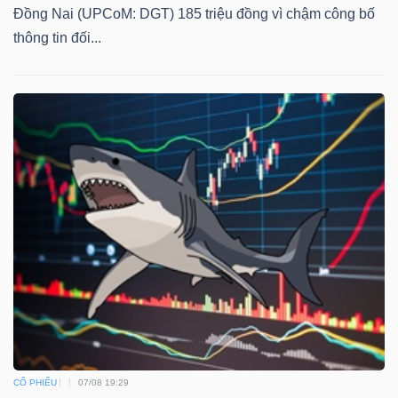
Đồng Nai (UPCoM: DGT) 185 triệu đồng vì chậm công bố
thông tin đối...
CỔ PHIẾU
07/08 19:29