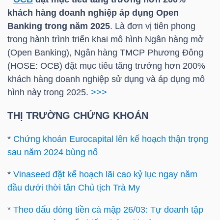
khách hàng doanh nghiệp áp dụng Open
Mã
Banking trong năm 2025
. Là đơn vị tiên phong
chứng
trong hành trình triển khai mô hình Ngân hàng mở
khoán
(Open Banking), Ngân hàng TMCP Phương Đông
(-)
(
HOSE
:
OCB
) đặt mục tiêu tăng trưởng hơn 200%
Tất cả
Cổ phiếu
Chỉ số
Chứng chỉ quỹ
Chứng 
khách hàng doanh nghiệp sử dụng và áp dụng mô
hình này trong 2025.
>>>
Lãnh
THỊ TRƯỜNG CHỨNG KHOÁN
đạo
(-)
*
Chứng khoán Eurocapital lên kế hoạch thận trọng
sau năm 2024 bùng nổ
Tất cả
Người nội bộ
Người liên quan
Cổ đông lớn
*
Vinaseed đặt kế hoạch lãi cao kỷ lục ngay năm
Tin
đầu dưới thời tân Chủ tịch Trà My
tức
(-)
*
Theo dấu dòng tiền cá mập 26/03: Tự doanh tập