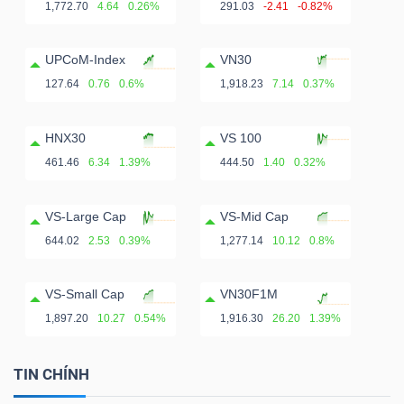
1,772.70
4.64
0.26%
291.03
-2.41
-0.82%
UPCoM-Index
VN30
127.64
0.76
0.6%
1,918.23
7.14
0.37%
HNX30
VS 100
461.46
6.34
1.39%
444.50
1.40
0.32%
VS-Large Cap
VS-Mid Cap
644.02
2.53
0.39%
1,277.14
10.12
0.8%
VS-Small Cap
VN30F1M
1,897.20
10.27
0.54%
1,916.30
26.20
1.39%
TIN CHÍNH