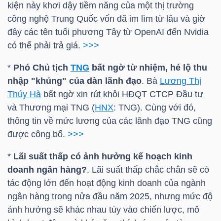
YẾU
kiện này khơi dậy tiềm năng của một thị trường
công nghệ Trung Quốc vốn đã im lìm từ lâu và giờ
đây các tên tuổi phương Tây từ OpenAI đến Nvidia
có thể phải trả giá.
>>>
TIÊU
*
Phó Chủ tịch
TNG
bất ngờ từ nhiệm, hé lộ thu
DÙNG
nhập "khủng" của dàn lãnh đạo
. Bà
Lương Thị
THIẾT
Thúy Hà
bất ngờ xin rút khỏi HĐQT CTCP Đầu tư
YẾU
và Thương mại
TNG
(
HNX
:
TNG
). Cùng với đó,
thông tin về mức lương của các lãnh đạo
TNG
cũng
được công bố.
>>>
*
Lãi suất thấp có ảnh hưởng kế hoạch kinh
CHĂM
doanh ngân hàng?
. Lãi suất thấp chắc chắn sẽ có
SÓC
tác động lớn đến hoạt động kinh doanh của ngành
SỨC
ngân hàng trong nửa đầu năm 2025, nhưng mức độ
KHỎE
ảnh hưởng sẽ khác nhau tùy vào chiến lược, mô