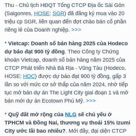
HÀNG
Thu
- Chủ tịch HĐQT Tổng CTCP Địa ốc Sài Gòn
HÓA
(Saigonres,
HOSE
:
SGR
) đã đăng ký mua vào 20
triệu cp
SGR
, liên quan đến đợt chào bán cổ phần
riêng lẻ của Doanh nghiệp.
>>>
KINH
*
Vietcap: Doanh số bán hàng 2025 của Hodeco
TẾ
dự báo đạt 900 tỷ đồng
. Theo Công ty Chứng
khoán Vietcap, doanh số bán hàng năm 2025 của
CTCP Phát triển Nhà Bà Rịa - Vũng Tàu (Hodeco,
HOSE
:
HDC
) được dự báo đạt 900 tỷ đồng, gấp 3
THẾ
lần so với mức cơ sở thấp của năm 2024, nhờ tiếp
GIỚI
tục mở bán dự án The Light City giai đoạn 1 và mở
bán mới dự án Ecotown Phú Mỹ.
>>>
ĐÔNG
*
Quỹ đất mở rộng của
NLG
sẽ chủ yếu ở
DƯƠNG
TPHCM và Đồng Nai, thương vụ thoái 15% Izumi
City ước lãi bao nhiêu?
. Mới đây, đại diện CTCP