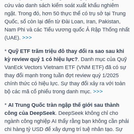
NGUYÊN
cứu vào danh sách kiểm soát xuất khẩu nghiêm
ngặt. Trong đó, hơn 50 thực thể có trụ sở tại Trung
VẬT
Quốc, số còn lại đến từ Đài Loan, Iran, Pakistan,
LIỆU
Nam Phi và các Tiểu vương quốc Ả Rập Thống nhất
(UAE).
>>>
*
Quỹ ETF trăm triệu đô thay đổi ra sao sau khi
CÔNG
kỳ review quý 1 có hiệu lực?
. Danh mục của Quỹ
NGHIỆP
VanEck Vectors Vietnam ETF (
VNM ETF
) đã có sự
thay đổi mạnh trong tuần đợt review quý 1/2025
chính thức có hiệu lực. Sự thay đổi xảy ra với toàn
bộ các mã cổ phiếu trong danh mục.
>>>
TIÊU
*
AI Trung Quốc tràn ngập thế giới sau thành
DÙNG
công của DeepSeek
. DeepSeek không chỉ cho
KHÔNG
ngành công nghiệp AI thấy rằng bạn không cần phải
THIẾT
chi hàng
tỷ USD
để xây dựng trí tuệ nhân tạo. Sự