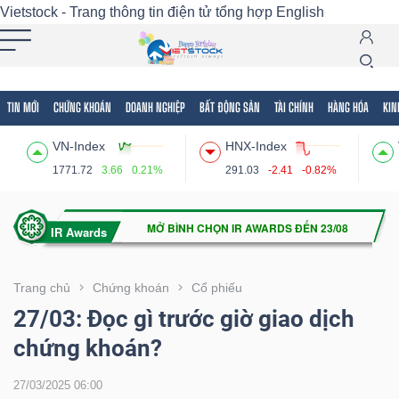
Vietstock - Trang thông tin điện tử tổng hợp
English
TIN MỚI
CHỨNG KHOÁN
DOANH NGHIỆP
BẤT ĐỘNG SẢN
TÀI CHÍNH
HÀNG HÓA
KIN
Tất cả
Tính năng
Ngành
Mã chứng khoán
Lãnh
VN-Index
HNX-Index
Tính
1771.72
3.66
0.21%
291.03
-2.41
-0.82%
năng
(-)
VIETSTOCK
Trang chủ
Chứng khoán
Cổ phiếu
27/03: Đọc gì trước giờ giao dịch
chứng khoán?
CHỨNG
KHOÁN
27/03/2025 06:00