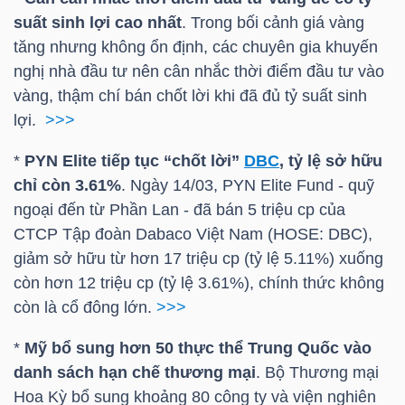
LIỆU
suất sinh lợi cao nhất
. Trong bối cảnh giá vàng
tăng nhưng không ổn định, các chuyên gia khuyến
Ngành
nghị nhà đầu tư nên cân nhắc thời điểm đầu tư vào
(-)
vàng, thậm chí bán chốt lời khi đã đủ tỷ suất sinh
lợi.
>>>
VS-
SECTOR
*
PYN Elite tiếp tục “chốt lời”
DBC
, tỷ lệ sở hữu
chỉ còn 3.61%
. Ngày 14/03, PYN Elite Fund - quỹ
ngoại đến từ Phần Lan - đã bán 5 triệu cp của
CTCP Tập đoàn Dabaco Việt Nam (
HOSE
:
DBC
),
giảm sở hữu từ hơn 17 triệu cp (tỷ lệ 5.11%) xuống
còn hơn 12 triệu cp (tỷ lệ 3.61%), chính thức không
NĂNG
còn là cổ đông lớn.
>>>
LƯỢNG
*
Mỹ bổ sung hơn 50 thực thể Trung Quốc vào
danh sách hạn chế thương mại
. Bộ Thương mại
Hoa Kỳ bổ sung khoảng 80 công ty và viện nghiên