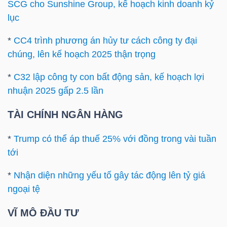
ngữ
SCG cho Sunshine Group, kế hoạch kinh doanh kỷ
(-)
lục
*
CC4 trình phương án hủy tư cách công ty đại
Dịch
chúng, lên kế hoạch 2025 thận trọng
vụ
(-)
*
C32 lập công ty con bất động sản, kế hoạch lợi
nhuận 2025 gấp 2.5 lần
TÀI CHÍNH NGÂN HÀNG
Đào
tạo
*
Trump có thể áp thuế 25% với đồng trong vài tuần
tới
*
Nhận diện những yếu tố gây tác động lên tỷ giá
ngoại tệ
Sách
tài
VĨ MÔ ĐẦU TƯ
chính