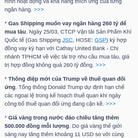
hình hoạt động và khả năng thích ứng của từng
ngân hàng.
>>>
*
Gas Shipping muốn vay ngân hàng 260 tỷ để
TÀI
mua tàu
. Ngày 25/03, CTCP Vận tải Sản Phẩm Khí
CHÍNH
Quốc tế (Gas Shipping
JSC
,
HOSE
:
GSP
) ký hợp
đồng vay kỳ hạn với Cathay United Bank - Chi
nhánh TPHCM về việc tài trợ nhu cầu mua tàu, giá
trị hợp đồng không quá 260 tỷ đồng.
>>>
CÔNG
*
Thông điệp mới của Trump về thuế quan đối
NGHỆ
ứng
. Tổng thống Donald Trump dự định hạn chế
THÔNG
các ngoại lệ trong kế hoạch thuế quan khi ngày
TIN
công bố thuế quan đối ứng đang cận kề.
>>>
*
Giá vàng trong nước đảo chiều tăng thêm
500.000 đồng mỗi lượng
. Do giá vàng thế giới
sáng nay tăng thêm khoảng 1
1 USD
so với cùng