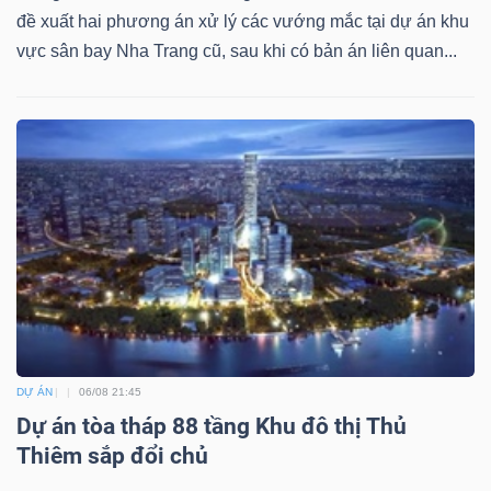
đề xuất hai phương án xử lý các vướng mắc tại dự án khu
vực sân bay Nha Trang cũ, sau khi có bản án liên quan...
Công
cụ
đầu
tư
Truyền
thông
DỰ ÁN
06/08 21:45
tài
Dự án tòa tháp 88 tầng Khu đô thị Thủ
Thiêm sắp đổi chủ
chính