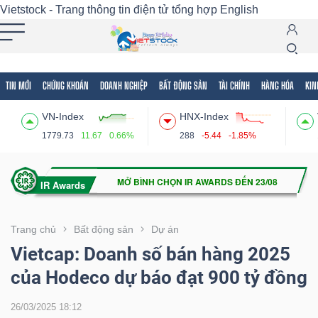
Vietstock - Trang thông tin điện tử tổng hợp
English
TIN MỚI
CHỨNG KHOÁN
DOANH NGHIỆP
BẤT ĐỘNG SẢN
TÀI CHÍNH
HÀNG HÓA
KIN
Tất cả
Tính năng
Ngành
Mã chứng khoán
Lãnh
VN-Index
HNX-Index
Tính
1779.73
11.67
0.66%
288
-5.44
-1.85%
năng
(-)
VIETSTOCK
Trang chủ
Bất động sản
Dự án
Vietcap: Doanh số bán hàng 2025
của Hodeco dự báo đạt 900 tỷ đồng
CHỨNG
KHOÁN
26/03/2025 18:12