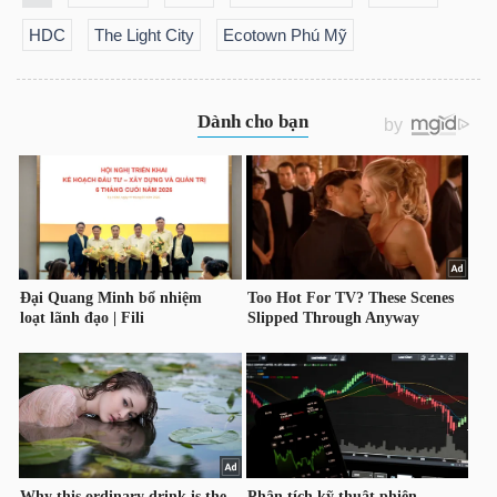
LIỆU
HDC
The Light City
Ecotown Phú Mỹ
Ngành
(-)
VS-
SECTOR
NĂNG
LƯỢNG