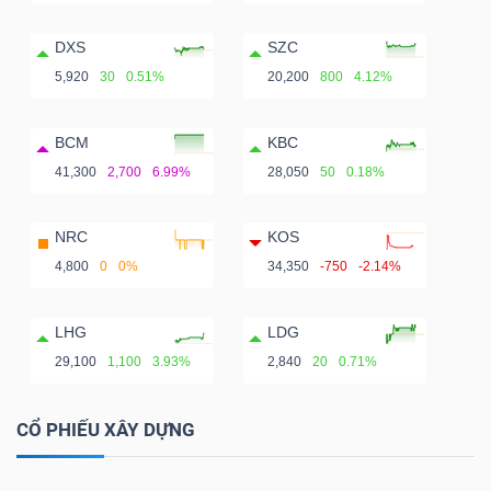
DXS
SZC
5,920
30
0.51%
20,200
800
4.12%
BCM
KBC
41,300
2,700
6.99%
28,050
50
0.18%
NRC
KOS
4,800
0
0%
34,350
-750
-2.14%
LHG
LDG
29,100
1,100
3.93%
2,840
20
0.71%
CỔ PHIẾU XÂY DỰNG