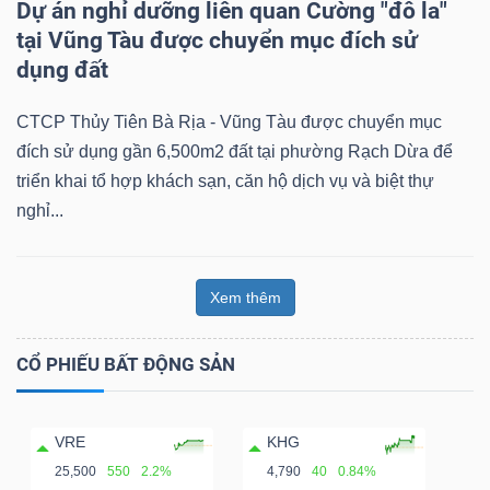
Dự án nghỉ dưỡng liên quan Cường "đô la"
tại Vũng Tàu được chuyển mục đích sử
dụng đất
CTCP Thủy Tiên Bà Rịa - Vũng Tàu được chuyển mục
đích sử dụng gần 6,500m2 đất tại phường Rạch Dừa để
triển khai tổ hợp khách sạn, căn hộ dịch vụ và biệt thự
nghỉ...
Xem thêm
CỔ PHIẾU BẤT ĐỘNG SẢN
VRE
KHG
25,500
550
2.2%
4,790
40
0.84%