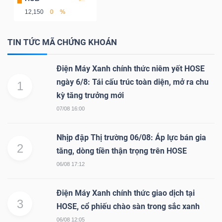
YẾU
12,150
0
%
TIN TỨC MÃ CHỨNG KHOÁN
TIÊU
Điện Máy Xanh chính thức niêm yết HOSE
DÙNG
ngày 6/8: Tái cấu trúc toàn diện, mở ra chu
1
THIẾT
kỳ tăng trưởng mới
YẾU
07/08 16:00
Nhịp đập Thị trường 06/08: Áp lực bán gia
2
tăng, dòng tiền thận trọng trên HOSE
06/08 17:12
CHĂM
SÓC
Điện Máy Xanh chính thức giao dịch tại
SỨC
3
HOSE, cổ phiếu chào sàn trong sắc xanh
KHỎE
06/08 12:05