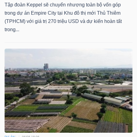
Tập đoàn Keppel sẽ chuyển nhượng toàn bộ vốn góp
trong dự án Empire City tại Khu đô thị mới Thủ Thiêm
(TPHCM) với giá trị 270 triệu USD và dự kiến hoàn tất
Dữ
trong...
liệu
tài
chính
DỰ ÁN
06/08 18:06