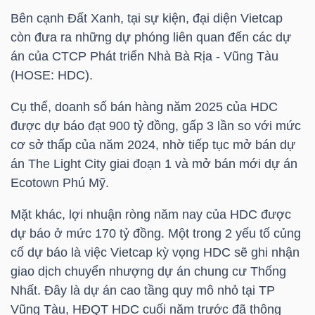
Bên cạnh Đất Xanh, tại sự kiện, đại diện Vietcap
còn đưa ra những dự phóng liên quan đến các dự
NGÀNH
án của CTCP Phát triển Nhà Bà Rịa - Vũng Tàu
(
HOSE
:
HDC
).
Cụ thể, doanh số bán hàng năm 2025 của
HDC
DOANH
được dự báo đạt 900 tỷ đồng, gấp 3 lần so với mức
NGHIỆP
cơ sở thấp của năm 2024, nhờ tiếp tục mở bán dự
án The Light City giai đoạn 1 và mở bán mới dự án
Ecotown Phú Mỹ.
CỔ
Mặt khác, lợi nhuận ròng năm nay của
HDC
được
PHIẾU
dự báo ở mức 170 tỷ đồng. Một trong 2 yếu tố củng
cố dự báo là việc Vietcap kỳ vọng
HDC
sẽ ghi nhận
giao dịch chuyển nhượng dự án chung cư Thống
PHÁI
Nhất. Đây là dự án cao tầng quy mô nhỏ tại TP
SINH
Vũng Tàu, HĐQT
HDC
cuối năm trước đã thông