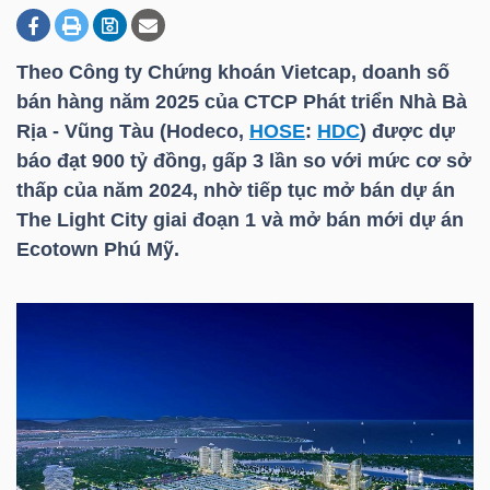
Theo Công ty Chứng khoán Vietcap, doanh số
DOANH
bán hàng năm 2025 của CTCP Phát triển Nhà Bà
NGHIỆP
Rịa - Vũng Tàu (Hodeco,
HOSE
:
HDC
) được dự
báo đạt 900 tỷ đồng, gấp 3 lần so với mức cơ sở
thấp của năm 2024, nhờ tiếp tục mở bán dự án
BẤT
The Light City giai đoạn 1 và mở bán mới dự án
ĐỘNG
Ecotown Phú Mỹ.
SẢN
TÀI
CHÍNH