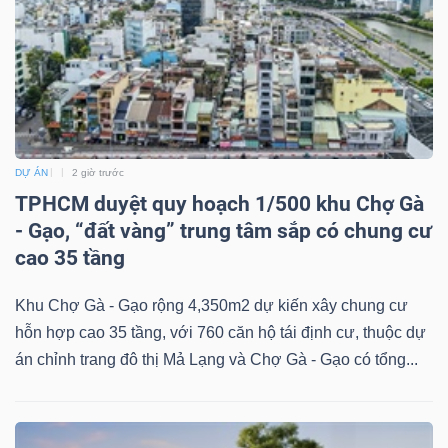
DỊCH
VỤ
TRUYỀN
THÔNG
DỰ ÁN
2 giờ trước
TPHCM duyệt quy hoạch 1/500 khu Chợ Gà
TIỆN
- Gạo, “đất vàng” trung tâm sắp có chung cư
ÍCH
cao 35 tầng
Khu Chợ Gà - Gạo rộng 4,350m2 dự kiến xây chung cư
hỗn hợp cao 35 tầng, với 760 căn hộ tái định cư, thuộc dự
án chỉnh trang đô thị Mả Lạng và Chợ Gà - Gạo có tổng...
BẤT
ĐỘNG
SẢN