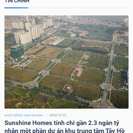
TIN CHÍNH
09/08 07:02
HOẠT ĐỘNG KINH DOANH
Sunshine Homes tính chi gần 2.3 ngàn tỷ
nhận một phần dự án khu trung tâm Tây Hồ