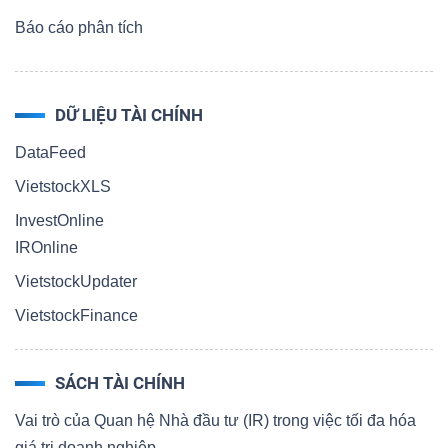
Báo cáo phân tích
DỮ LIỆU TÀI CHÍNH
DataFeed
VietstockXLS
InvestOnline
IROnline
VietstockUpdater
VietstockFinance
SÁCH TÀI CHÍNH
Vai trò của Quan hệ Nhà đầu tư (IR) trong việc tối đa hóa
giá trị doanh nghiệp