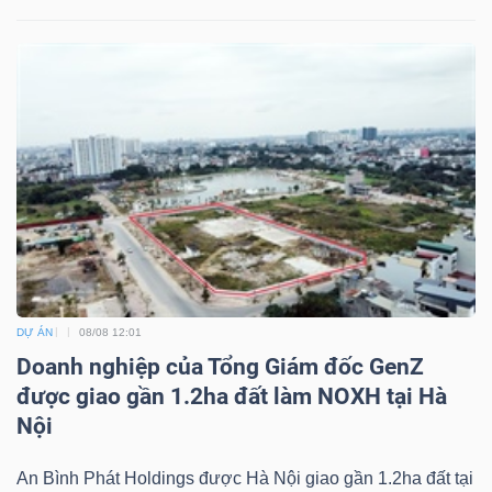
Bài
viết
của
tác
giả
(-)
Báo
cáo
phân
DỰ ÁN
08/08 12:01
tích
Doanh nghiệp của Tổng Giám đốc GenZ
(-)
được giao gần 1.2ha đất làm NOXH tại Hà
Nội
Thuật
An Bình Phát Holdings được Hà Nội giao gần 1.2ha đất tại