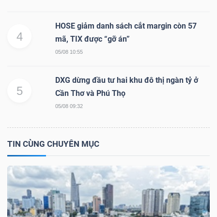
HOSE giảm danh sách cắt margin còn 57
4
mã, TIX được “gỡ án”
TÀI
05/08 10:55
CHÍNH
DXG dừng đầu tư hai khu đô thị ngàn tỷ ở
5
Cần Thơ và Phú Thọ
05/08 09:32
CÔNG
NGHỆ
TIN CÙNG CHUYÊN MỤC
THÔNG
TIN