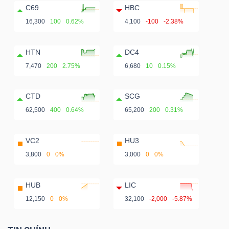
C69
HBC
16,300
100
0.62%
4,100
-100
-2.38%
HTN
DC4
7,470
200
2.75%
6,680
10
0.15%
CTD
SCG
62,500
400
0.64%
65,200
200
0.31%
VC2
HU3
3,800
0
0%
3,000
0
0%
HUB
LIC
12,150
0
0%
32,100
-2,000
-5.87%