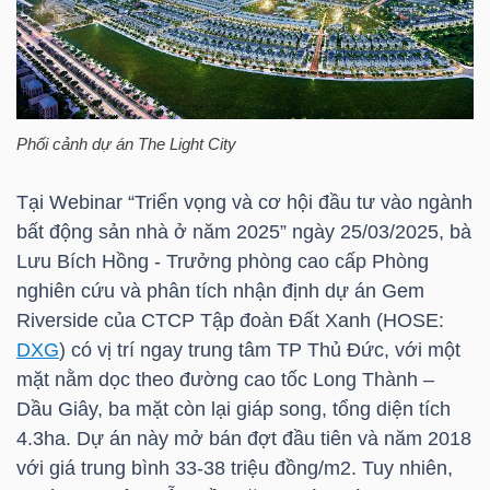
HÀNG
HÓA
Phối cảnh dự án The Light City
KINH
TẾ
Tại Webinar “Triển vọng và cơ hội đầu tư vào ngành
bất động sản nhà ở năm 2025” ngày 25/03/2025, bà
Lưu Bích Hồng - Trưởng phòng cao cấp Phòng
THẾ
nghiên cứu và phân tích nhận định dự án Gem
GIỚI
Riverside của CTCP Tập đoàn Đất Xanh (
HOSE
:
DXG
) có vị trí ngay trung tâm TP Thủ Đức, với một
mặt nằm dọc theo đường cao tốc Long Thành –
Dầu Giây, ba mặt còn lại giáp song, tổng diện tích
ĐÔNG
4.3ha. Dự án này mở bán đợt đầu tiên và năm 2018
DƯƠNG
với giá trung bình 33-38 triệu đồng/m2. Tuy nhiên,