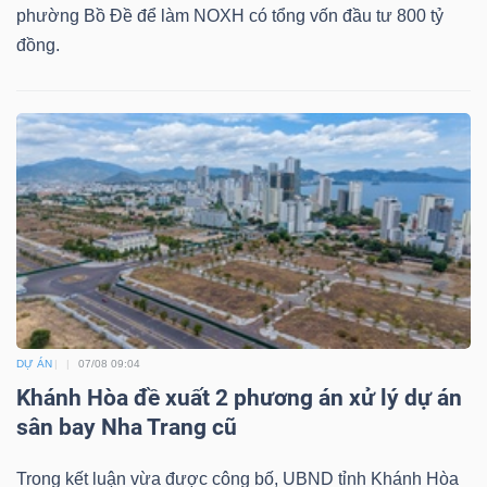
ngữ
phường Bồ Đề để làm NOXH có tổng vốn đầu tư 800 tỷ
(-)
đồng.
Dịch
vụ
(-)
Đào
tạo
DỰ ÁN
07/08 09:04
Khánh Hòa đề xuất 2 phương án xử lý dự án
Sách
sân bay Nha Trang cũ
tài
Trong kết luận vừa được công bố, UBND tỉnh Khánh Hòa
chính