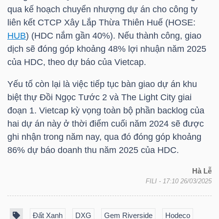
qua kế hoạch chuyển nhượng dự án cho công ty
liên kết CTCP Xây Lắp Thừa Thiên Huế (
HOSE
:
HUB
) (
HDC
nắm gần 40%). Nếu thành công, giao
TRÁI
dịch sẽ đóng góp khoảng 48% lợi nhuận năm 2025
PHIẾU
của
HDC
, theo dự báo của Vietcap.
Yếu tố còn lại là việc tiếp tục bàn giao dự án khu
biệt thự Đồi Ngọc Tước 2 và The Light City giai
CÔNG
đoạn 1. Vietcap kỳ vọng toàn bộ phần backlog của
CỤ
hai dự án này ở thời điểm cuối năm 2024 sẽ được
ĐẦU
ghi nhận trong năm nay, qua đó đóng góp khoảng
TƯ
86% dự báo doanh thu năm 2025 của
HDC
.
Hà Lễ
FILI
- 17:10 26/03/2025
TRUY
XUẤT
DỮ
Đất Xanh
DXG
Gem Riverside
Hodeco