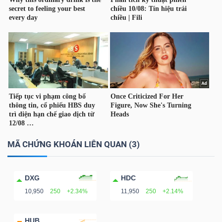
NGUYÊN
VẬT
LIỆU
CÔNG
NGHIỆP
MÃ CHỨNG KHOÁN LIÊN QUAN (3)
TIÊU
DXG
HDC
DÙNG
10,950
250
+2.34%
11,950
250
+2.14%
KHÔNG
THIẾT
HUB