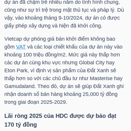
dự án đã chậm trễ nhiều năm do tình hình chung,
cũng như sự trì trệ trong mặt thủ tục và pháp lý. Dù
TÀI
vậy, vào khoảng tháng 9-10/2024, dự án có được
CHÍNH
giấy phép xây dựng và hiện đã khởi công.
CÁ
Vietcap dự phóng giá bán khởi điểm không bao
NHÂN
gồm
VAT
và các loại chiết khấu của dự án này vào
khoảng 100 triệu đồng/m2. Mức giá này thấp hơn
các dự án cùng khu vực nhưng Global City hay
PHÂN
Eton Park, vì định vị sản phẩm của Đất Xanh sẽ
TÍCH
thấp hơn so với các chủ đầu tư như Masterise hay
VIETSTOCKFINANCE
Gamudaland. Theo đó, dự án sẽ giúp Đất Xanh ghi
nhận doanh số bán hàng khoảng 25,000 tỷ đồng
trong giai đoạn 2025-2029.
Lãi ròng 2025 của
HDC
được dự báo đạt
VĨ
170 tỷ đồng
MÔ