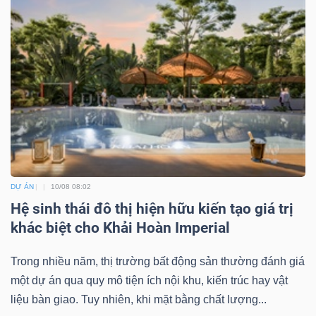
Mã
chứng
khoán
(-)
Tất cả
Cổ phiếu
Chỉ số
Chứng chỉ quỹ
Chứng 
Lãnh
đạo
(-)
DỰ ÁN
10/08 08:02
Hệ sinh thái đô thị hiện hữu kiến tạo giá trị
Tất cả
Người nội bộ
Người liên quan
Cổ đông lớn
khác biệt cho Khải Hoàn Imperial
Tin
Trong nhiều năm, thị trường bất động sản thường đánh giá
tức
một dự án qua quy mô tiện ích nội khu, kiến trúc hay vật
(-)
liệu bàn giao. Tuy nhiên, khi mặt bằng chất lượng...