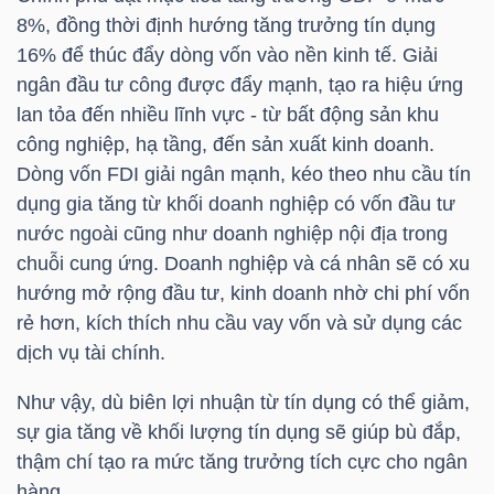
YẾU
8%, đồng thời định hướng tăng trưởng tín dụng
16% để thúc đẩy dòng vốn vào nền kinh tế. Giải
ngân đầu tư công được đẩy mạnh, tạo ra hiệu ứng
lan tỏa đến nhiều lĩnh vực - từ bất động sản khu
công nghiệp, hạ tầng, đến sản xuất kinh doanh.
TIÊU
Dòng vốn FDI giải ngân mạnh, kéo theo nhu cầu tín
DÙNG
dụng gia tăng từ khối doanh nghiệp có vốn đầu tư
THIẾT
nước ngoài cũng như doanh nghiệp nội địa trong
YẾU
chuỗi cung ứng. Doanh nghiệp và cá nhân sẽ có xu
hướng mở rộng đầu tư, kinh doanh nhờ chi phí vốn
rẻ hơn, kích thích nhu cầu vay vốn và sử dụng các
dịch vụ tài chính.
CHĂM
Như vậy, dù biên lợi nhuận từ tín dụng có thể giảm,
SÓC
sự gia tăng về khối lượng tín dụng sẽ giúp bù đắp,
SỨC
thậm chí tạo ra mức tăng trưởng tích cực cho ngân
KHỎE
hàng.