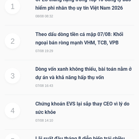
1
hiểm phi nhân thọ uy tín Việt Nam 2026
08/08 08:32
Theo dấu dòng tiền cá mập 07/08: Khối
2
ngoại bán ròng mạnh VHM, TCB, VPB
07/08 19:29
Dòng vốn xanh không thiếu, bài toán nằm ở
3
dự án và khả năng hấp thụ vốn
07/08 16:43
Chứng khoán EVS lại sắp thay CEO vì lý do
4
sức khỏe
07/08 14:10
Lãi suất đầu tháng 8 diễn biến trái chiều