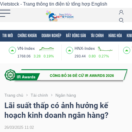
Vietstock - Trang thông tin điện tử tổng hợp
English
TIN MỚI
CHỨNG KHOÁN
DOANH NGHIỆP
BẤT ĐỘNG SẢN
TÀI CHÍNH
HÀNG HÓA
KIN
Tất cả
Tính năng
Ngành
Mã chứng khoán
Lãnh
VN-Index
HNX-Index
Tính
1768.06
3.28
0.19%
293.44
0.80
0.27%
năng
(-)
VIETSTOCK
Trang chủ
Tài chính
Ngân hàng
Lãi suất thấp có ảnh hưởng kế
hoạch kinh doanh ngân hàng?
CHỨNG
KHOÁN
26/03/2025 11:02