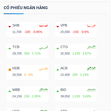
CỔ PHIẾU NGÂN HÀNG
SHB
VPB
11,700
-100
-0.85%
25,000
-150
-0.6%
TCB
CTG
29,700
500
1.71%
32,500
1,150
3.67%
HDB
ACB
26,550
0
0%
22,400
250
1.13%
MBB
BID
24,150
250
1.05%
39,050
1,150
3.03%