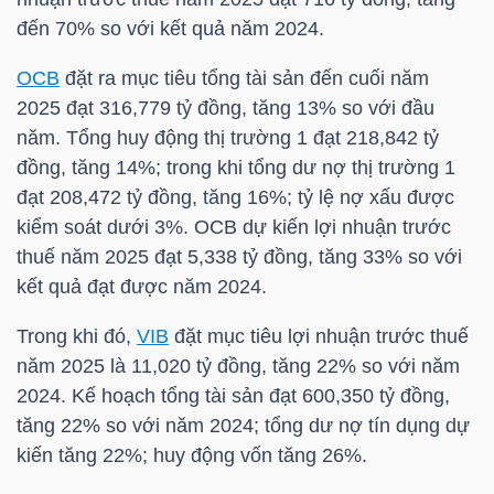
đến 70% so với kết quả năm 2024.
TÀI
OCB
đặt ra mục tiêu tổng tài sản đến cuối năm
CHÍNH
2025 đạt 316,779 tỷ đồng, tăng 13% so với đầu
CÁ
năm. Tổng huy động thị trường 1 đạt 218,842 tỷ
NHÂN
đồng, tăng 14%; trong khi tổng dư nợ thị trường 1
đạt 208,472 tỷ đồng, tăng 16%; tỷ lệ nợ xấu được
kiểm soát dưới 3%.
OCB
dự kiến lợi nhuận trước
PHÂN
thuế năm 2025 đạt 5,338 tỷ đồng, tăng 33% so với
TÍCH
kết quả đạt được năm 2024.
VIETSTOCKFINANCE
Trong khi đó,
VIB
đặt mục tiêu lợi nhuận trước thuế
năm 2025 là 11,020 tỷ đồng, tăng 22% so với năm
2024. Kế hoạch tổng tài sản đạt 600,350 tỷ đồng,
tăng 22% so với năm 2024; tổng dư nợ tín dụng dự
VĨ
kiến tăng 22%; huy động vốn tăng 26%.
MÔ