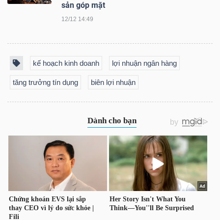
sản góp mặt
12/12 14:49
Công
kế hoạch kinh doanh
lợi nhuận ngân hàng
cụ
tăng trưởng tín dụng
biên lợi nhuận
đầu
tư
Truyền
thông
tài
chính