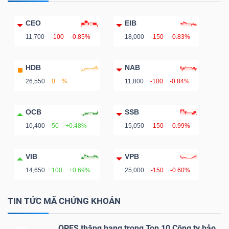
CEO
EIB
11,700
-100
-0.85%
18,000
-150
-0.83%
HDB
NAB
26,550
0
%
11,800
-100
-0.84%
OCB
SSB
10,400
50
+0.48%
15,050
-150
-0.99%
VIB
VPB
14,650
100
+0.69%
25,000
-150
-0.60%
TIN TỨC MÃ CHỨNG KHOÁN
OPES thăng hạng trong Top 10 Công ty bảo