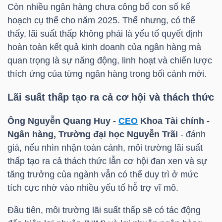
Còn nhiều ngân hàng chưa công bố con số kế
LIỆU
hoạch cụ thể cho năm 2025. Thế nhưng, có thể
thấy, lãi suất thấp không phải là yếu tố quyết định
Ngành
hoàn toàn kết quả kinh doanh của ngân hàng mà
(-)
quan trọng là sự năng động, linh hoạt và chiến lược
VS-
thích ứng của từng ngân hàng trong bối cảnh mới.
SECTOR
Lãi suất thấp tạo ra cả cơ hội và thách thức
Ông Nguyễn Quang Huy -
CEO
Khoa Tài chính -
Ngân hàng, Trường đại học Nguyễn Trãi
- đánh
giá, nếu nhìn nhận toàn cảnh, môi trường lãi suất
NĂNG
thấp tạo ra cả thách thức lẫn cơ hội đan xen và sự
LƯỢNG
tăng trưởng của ngành vẫn có thể duy trì ở mức
tích cực nhờ vào nhiều yếu tố hỗ trợ vĩ mô.
Đầu tiên, môi trường lãi suất thấp sẽ có tác động