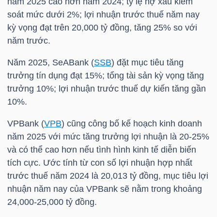
năm 2025 cao hơn năm 2024; tỷ lệ nợ xấu kiểm
soát mức dưới 2%; lợi nhuận trước thuế năm nay
kỳ vọng đạt trên 20,000 tỷ đồng, tăng 25% so với
TRÁI
năm trước.
PHIẾU
Năm 2025, SeABank (
SSB
) đặt mục tiêu tăng
trưởng tín dụng đạt 15%; tổng tài sản kỳ vọng tăng
trưởng 10%; lợi nhuận trước thuế dự kiến tăng gần
CÔNG
10%.
CỤ
VPBank
(
VPB
) cũng công bố kế hoạch kinh doanh
ĐẦU
năm 2025 với mức tăng trưởng lợi nhuận là 20-25%
TƯ
và có thể cao hơn nếu tình hình kinh tế diễn biến
tích cực. Ước tính từ con số lợi nhuận hợp nhất
trước thuế năm 2024 là 20,013 tỷ đồng, mục tiêu lợi
TRUY
nhuận năm nay của
VPBank
sẽ nằm trong khoảng
XUẤT
24,000-25,000 tỷ đồng.
DỮ