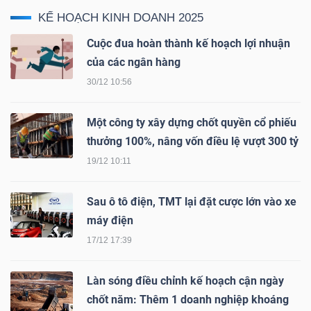
ngữ
KẾ HOẠCH KINH DOANH 2025
(-)
Cuộc đua hoàn thành kế hoạch lợi nhuận
của các ngân hàng
Dịch
30/12 10:56
vụ
(-)
Một công ty xây dựng chốt quyền cổ phiếu
thưởng 100%, nâng vốn điều lệ vượt 300 tỷ
Đào
19/12 10:11
tạo
Sau ô tô điện, TMT lại đặt cược lớn vào xe
máy điện
17/12 17:39
Sách
Làn sóng điều chỉnh kế hoạch cận ngày
tài
chốt năm: Thêm 1 doanh nghiệp khoáng
chính