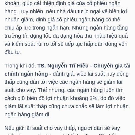
khoán, giúp cải thiện định giá của cổ phiếu ngân
Mã
hàng. Tuy nhiên, nếu nhà đầu tư lo ngại về biên lợi
chứng
nhuận giảm, định giá cổ phiếu ngân hàng có thể
khoán
chịu áp lực trong ngắn hạn. Những ngân hàng tăng
(-)
trưởng tín dụng tốt, đa dạng hóa thu nhập hiệu quả
và kiểm soát rủi ro tốt sẽ tiếp tục hấp dẫn dòng vốn
Tất cả
Cổ phiếu
Chỉ số
Chứng chỉ quỹ
Chứng 
đầu tư.
Lãnh
Trong khi đó,
TS. Nguyễn Trí Hiếu - Chuyên gia tài
đạo
chính ngân hàng
- đánh giá, việc lãi suất huy động
(-)
thấp cũng dẫn tới việc các ngân hàng sẽ giảm lãi
suất cho vay. Thế nhưng, các ngân hàng luôn tìm
Tất cả
Người nội bộ
Người liên quan
Cổ đông lớn
cách giữ biên độ lợi nhuận khoảng 3%, do đó việc
giảm lãi suất thấp cũng chưa chắc sẽ làm lợi nhuận
Tin
ngân hàng giảm đi.
tức
(-)
Nếu giữ lãi suất cho vay thấp, người dân sẽ vay