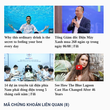
Dữ
liệu
tài
chính
MÃ CHỨNG KHOÁN LIÊN QUAN (8)