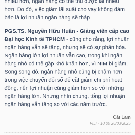
nhiều hơn, ngân hàng có thể thu được lãi nhiều
hơn. Do đó, việc giảm lãi suất cho vay không đảm
Bài
bảo là lợi nhuận ngân hàng sẽ thấp.
viết
của
PGS.TS
. Nguyễn Hữu Huân - Giảng viên cấp cao
tác
Đại học Kinh tế TPHCM
- cũng cho rằng, lợi nhuận
giả
ngân hàng vẫn sẽ tăng, nhưng sẽ có sự phân hóa.
(-)
Ngân hàng lớn lợi nhuận vẫn cao, trong khi ngân
hàng nhỏ có thể gặp khó khăn hơn, vì NIM bị giảm.
Song song đó, ngân hàng nhỏ cũng bị chậm hơn
Báo
trong việc chuyển đổi số để cắt giảm chi phí hoạt
cáo
động, nên lợi nhuận cũng giảm hơn so với những
phân
ngân hàng lớn. Nhưng nhìn chung, tổng lợi nhuận
tích
ngân hàng vẫn tăng so với các năm trước.
(-)
Cát Lam
FILI
- 10:00 26/03/2025
Thuật