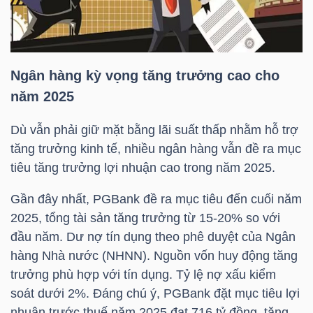
HÀNG
HÓA
Ngân hàng kỳ vọng tăng trưởng cao cho
KINH
năm 2025
TẾ
Dù vẫn phải giữ mặt bằng lãi suất thấp nhằm hỗ trợ
tăng trưởng kinh tế, nhiều ngân hàng vẫn đề ra mục
tiêu tăng trưởng lợi nhuận cao trong năm 2025.
THẾ
GIỚI
Gần đây nhất, PGBank đề ra mục tiêu đến cuối năm
2025, tổng tài sản tăng trưởng từ 15-20% so với
đầu năm. Dư nợ tín dụng theo phê duyệt của Ngân
hàng Nhà nước (NHNN). Nguồn vốn huy động tăng
ĐÔNG
trưởng phù hợp với tín dụng. Tỷ lệ nợ xấu kiểm
DƯƠNG
soát dưới 2%. Đáng chú ý, PGBank đặt mục tiêu lợi
nhuận trước thuế năm 2025 đạt 716 tỷ đồng, tăng