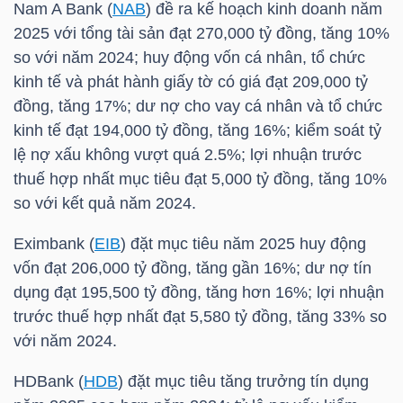
Nam A Bank (
NAB
) đề ra kế hoạch kinh doanh năm
2025 với tổng tài sản đạt 270,000 tỷ đồng, tăng 10%
so với năm 2024; huy động vốn cá nhân, tổ chức
NGÀNH
kinh tế và phát hành giấy tờ có giá đạt 209,000 tỷ
đồng, tăng 17%; dư nợ cho vay cá nhân và tổ chức
kinh tế đạt 194,000 tỷ đồng, tăng 16%; kiểm soát tỷ
DOANH
lệ nợ xấu không vượt quá 2.5%; lợi nhuận trước
NGHIỆP
thuế hợp nhất mục tiêu đạt 5,000 tỷ đồng, tăng 10%
so với kết quả năm 2024.
Eximbank (
EIB
) đặt mục tiêu năm 2025 huy động
CỔ
vốn đạt 206,000 tỷ đồng, tăng gần 16%; dư nợ tín
PHIẾU
dụng đạt 195,500 tỷ đồng, tăng hơn 16%; lợi nhuận
trước thuế hợp nhất đạt 5,580 tỷ đồng, tăng 33% so
với năm 2024.
PHÁI
HDBank (
HDB
) đặt mục tiêu tăng trưởng tín dụng
SINH