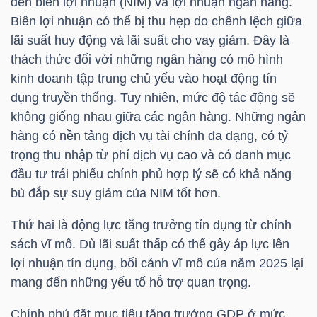
đến biên lợi nhuận (NIM) và lợi nhuận ngân hàng.
NGUYÊN
Biên lợi nhuận có thể bị thu hẹp do chênh lệch giữa
VẬT
lãi suất huy động và lãi suất cho vay giảm. Đây là
LIỆU
thách thức đối với những ngân hàng có mô hình
kinh doanh tập trung chủ yếu vào hoạt động tín
dụng truyền thống. Tuy nhiên, mức độ tác động sẽ
không giống nhau giữa các ngân hàng. Những ngân
hàng có nền tảng dịch vụ tài chính đa dạng, có tỷ
CÔNG
trọng thu nhập từ phí dịch vụ cao và có danh mục
NGHIỆP
đầu tư trái phiếu chính phủ hợp lý sẽ có khả năng
bù đắp sự suy giảm của NIM tốt hơn.
Thứ hai là động lực tăng trưởng tín dụng từ chính
sách vĩ mô. Dù lãi suất thấp có thể gây áp lực lên
TIÊU
lợi nhuận tín dụng, bối cảnh vĩ mô của năm 2025 lại
DÙNG
mang đến những yếu tố hỗ trợ quan trọng.
KHÔNG
THIẾT
Chính phủ đặt mục tiêu tăng trưởng GDP ở mức