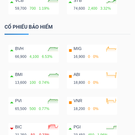
VCB
STB
59,700
700
1.19%
74,600
2,400
3.32%
CỔ PHIẾU BẢO HIỂM
BVH
MIG
66,900
4,100
6.53%
16,900
0
0%
BMI
ABI
13,600
100
0.74%
18,800
0
0%
PVI
VNR
65,500
500
0.77%
18,200
0
0%
BIC
PGI
21,250
-50
-0.23%
23,450
450
1.96%