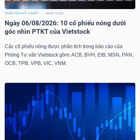
DỊCH
VỤ
PHÂN TÍCH KỸ THUẬT
06/08 10:00
TRUYỀN
Ngày 06/08/2026: 10 cổ phiếu nóng dưới
THÔNG
góc nhìn PTKT của Vietstock
Các cổ phiếu nóng được phân tích trong báo cáo của
Phòng Tư vấn Vietstock gồm: ACB, BVH, EIB, MSN, PAN,
OCB, TPB, VPB, VIC, VNM.
TIỆN
ÍCH
BẤT
ĐỘNG
SẢN