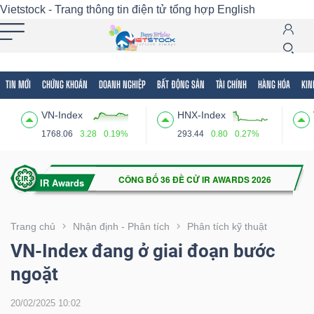
Vietstock - Trang thông tin điện tử tổng hợp
English
TIN MỚI
CHỨNG KHOÁN
DOANH NGHIỆP
BẤT ĐỘNG SẢN
TÀI CHÍNH
HÀNG HÓA
KIN
Tất cả
Tính năng
Ngành
Mã chứng khoán
Lãnh
VN-Index
HNX-Index
Tính
1768.06
3.28
0.19%
293.44
0.80
0.27%
năng
(-)
VIETSTOCK
Trang chủ
Nhận định - Phân tích
Phân tích kỹ thuật
VN-Index đang ở giai đoạn bước
ngoặt
CHỨNG
KHOÁN
20/02/2025 10:02