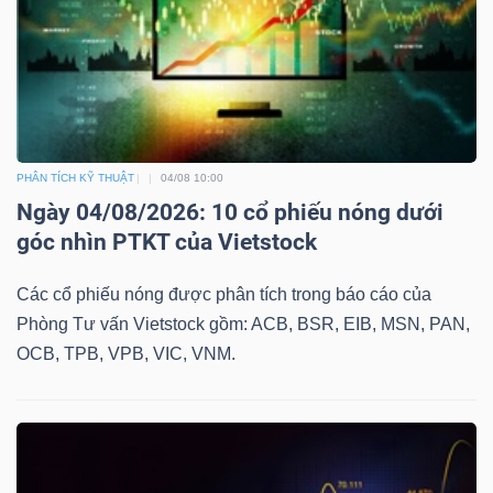
ngữ
(-)
Dịch
vụ
(-)
PHÂN TÍCH KỸ THUẬT
04/08 10:00
Ngày 04/08/2026: 10 cổ phiếu nóng dưới
góc nhìn PTKT của Vietstock
Đào
tạo
Các cổ phiếu nóng được phân tích trong báo cáo của
Phòng Tư vấn Vietstock gồm: ACB, BSR, EIB, MSN, PAN,
OCB, TPB, VPB, VIC, VNM.
Sách
tài
chính