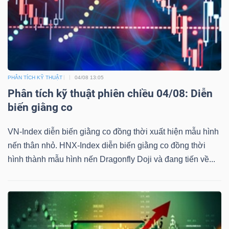
Bài
viết
của
tác
giả
PHÂN TÍCH KỸ THUẬT
04/08 13:05
(-)
Phân tích kỹ thuật phiên chiều 04/08: Diễn
biến giằng co
Báo
VN-Index diễn biến giằng co đồng thời xuất hiện mẫu hình
cáo
nến thân nhỏ. HNX-Index diễn biến giằng co đồng thời
phân
hình thành mẫu hình nến Dragonfly Doji và đang tiến về...
tích
(-)
Thuật