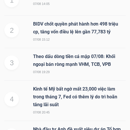
1
07/08 14:05
BIDV chốt quyền phát hành hơn 498 triệu
2
cp, tăng vốn điều lệ lên gần 77,783 tỷ
07/08 15:12
Theo dấu dòng tiền cá mập 07/08: Khối
3
ngoại bán ròng mạnh VHM, TCB, VPB
07/08 19:29
Kinh tế Mỹ bất ngờ mất 23,000 việc làm
trong tháng 7, Fed có thêm lý do trì hoãn
4
tăng lãi suất
07/08 20:45
Nhà đầu tư Anh đề xuất siêu dự án Tổ hợp