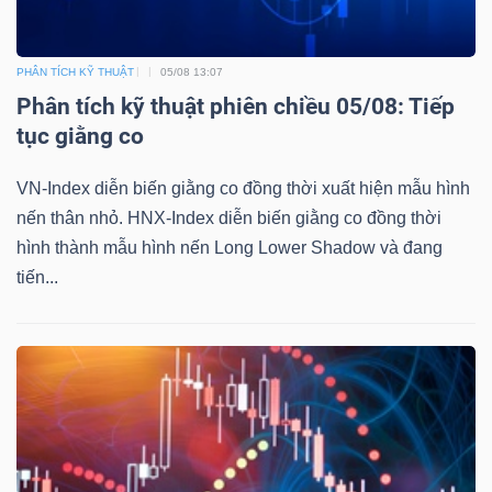
Mã
chứng
PHÂN TÍCH KỸ THUẬT
05/08 13:07
khoán
Phân tích kỹ thuật phiên chiều 05/08: Tiếp
(-)
tục giằng co
Tất cả
Cổ phiếu
Chỉ số
Chứng chỉ quỹ
Chứng 
VN-Index diễn biến giằng co đồng thời xuất hiện mẫu hình
nến thân nhỏ. HNX-Index diễn biến giằng co đồng thời
Lãnh
hình thành mẫu hình nến Long Lower Shadow và đang
đạo
tiến...
(-)
Tất cả
Người nội bộ
Người liên quan
Cổ đông lớn
Tin
tức
(-)