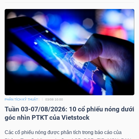
Dữ
liệu
tài
chính
PHÂN TÍCH KỸ THUẬT
03/08 10:00
Tuần 03-07/08/2026: 10 cổ phiếu nóng dưới
góc nhìn PTKT của Vietstock
Các cổ phiếu nóng được phân tích trong báo cáo của