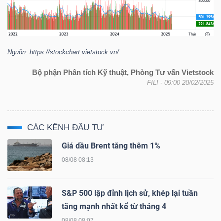
TRÁI
Nguồn: https://
stockchart.vietstock.vn
/
PHIẾU
Bộ phận Phân tích Kỹ thuật, Phòng Tư vấn Vietstock
FILI
- 09:00 20/02/2025
CÔNG
CỤ
ĐẦU
CÁC KÊNH ĐẦU TƯ
TƯ
Giá dầu Brent tăng thêm 1%
08/08 08:13
TRUY
S&P 500 lập đỉnh lịch sử, khép lại tuần
XUẤT
tăng mạnh nhất kể từ tháng 4
DỮ
08/08 08:07