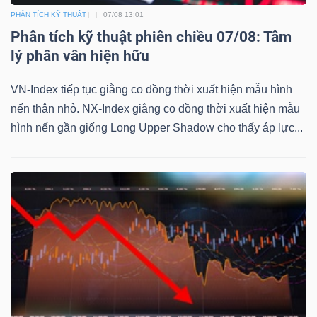
PHÂN TÍCH KỸ THUẬT
07/08 13:01
Phân tích kỹ thuật phiên chiều 07/08: Tâm
lý phân vân hiện hữu
TÀI
CHÍNH
VN-Index tiếp tục giằng co đồng thời xuất hiện mẫu hình
nến thân nhỏ. NX-Index giằng co đồng thời xuất hiện mẫu
hình nến gần giống Long Upper Shadow cho thấy áp lực...
CÔNG
NGHỆ
THÔNG
TIN