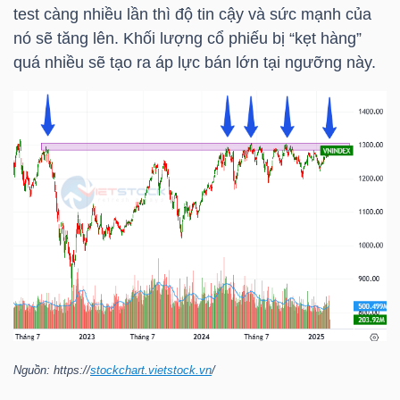
HÀNG
test càng nhiều lần thì độ tin cậy và sức mạnh của
HÓA
nó sẽ tăng lên. Khối lượng cổ phiếu bị “kẹt hàng”
quá nhiều sẽ tạo ra áp lực bán lớn tại ngưỡng này.
KINH
TẾ
THẾ
GIỚI
ĐÔNG
DƯƠNG
Nguồn: https://
stockchart.vietstock.vn
/