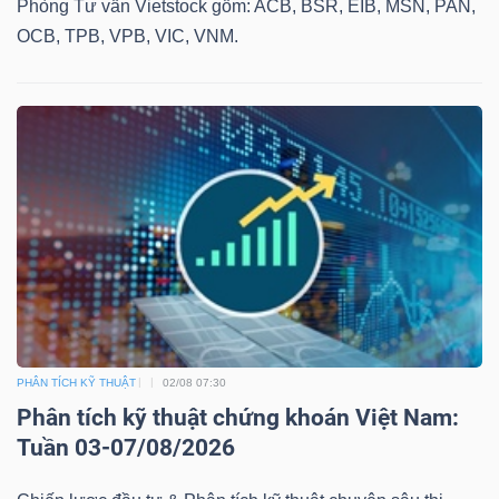
Phòng Tư vấn Vietstock gồm: ACB, BSR, EIB, MSN, PAN,
OCB, TPB, VPB, VIC, VNM.
PHÂN TÍCH KỸ THUẬT
02/08 07:30
Phân tích kỹ thuật chứng khoán Việt Nam:
Tuần 03-07/08/2026