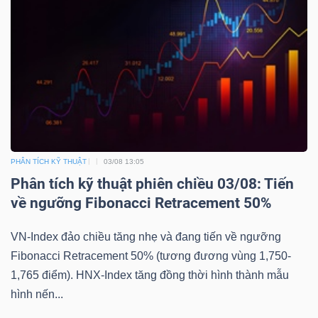
Công
cụ
đầu
tư
PHÂN TÍCH KỸ THUẬT
03/08 13:05
Phân tích kỹ thuật phiên chiều 03/08: Tiến
về ngưỡng Fibonacci Retracement 50%
Truyền
VN-Index đảo chiều tăng nhẹ và đang tiến về ngưỡng
thông
Fibonacci Retracement 50% (tương đương vùng 1,750-
tài
1,765 điểm). HNX-Index tăng đồng thời hình thành mẫu
chính
hình nến...