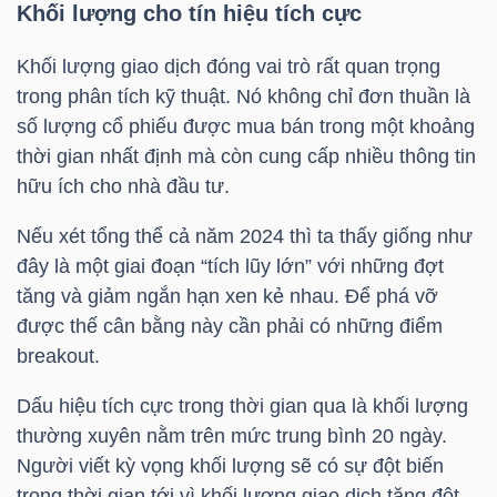
Khối lượng cho tín hiệu tích cực
TÀI
Khối lượng giao dịch đóng vai trò rất quan trọng
CHÍNH
trong phân tích kỹ thuật. Nó không chỉ đơn thuần là
CÁ
số lượng cổ phiếu được mua bán trong một khoảng
NHÂN
thời gian nhất định mà còn cung cấp nhiều thông tin
hữu ích cho nhà đầu tư.
Nếu xét tổng thể cả năm 2024 thì ta thấy giống như
PHÂN
đây là một giai đoạn “tích lũy lớn” với những đợt
TÍCH
tăng và giảm ngắn hạn xen kẻ nhau. Để phá vỡ
VIETSTOCKFINANCE
được thế cân bằng này cần phải có những điểm
breakout.
Dấu hiệu tích cực trong thời gian qua là khối lượng
thường xuyên nằm trên mức trung bình 20 ngày.
VĨ
Người viết kỳ vọng khối lượng sẽ có sự đột biến
MÔ
trong thời gian tới vì khối lượng giao dịch tăng đột