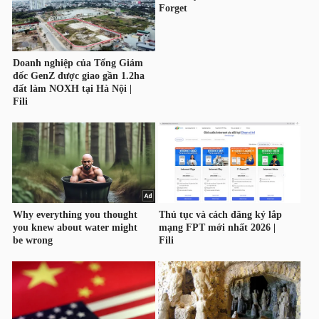
NGUYÊN
VẬT
LIỆU
CÔNG
NGHIỆP
TIÊU
DÙNG
KHÔNG
THIẾT