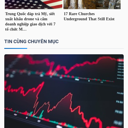
YẾU
TIÊU
TIN CÙNG CHUYÊN MỤC
DÙNG
THIẾT
YẾU
CHĂM
SÓC
SỨC
KHỎE