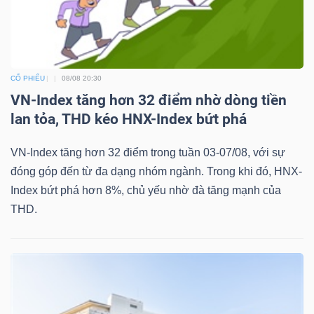
DỊCH
VỤ
TRUYỀN
THÔNG
CỔ PHIẾU
08/08 20:30
VN-Index tăng hơn 32 điểm nhờ dòng tiền
lan tỏa, THD kéo HNX-Index bứt phá
TIỆN
VN-Index tăng hơn 32 điểm trong tuần 03-07/08, với sự
ÍCH
đóng góp đến từ đa dạng nhóm ngành. Trong khi đó, HNX-
Index bứt phá hơn 8%, chủ yếu nhờ đà tăng mạnh của
THD.
BẤT
ĐỘNG
SẢN