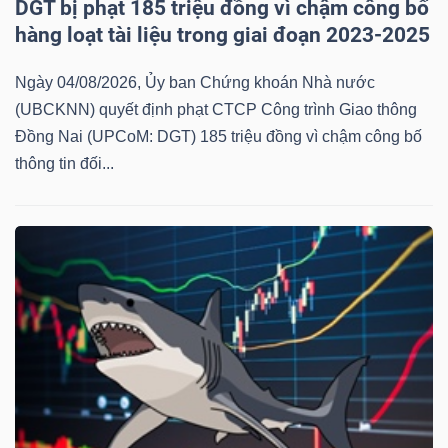
DGT bị phạt 185 triệu đồng vì chậm công bố
hàng loạt tài liệu trong giai đoạn 2023-2025
Ngày 04/08/2026, Ủy ban Chứng khoán Nhà nước
(UBCKNN) quyết định phạt CTCP Công trình Giao thông
Công
Đồng Nai (UPCoM: DGT) 185 triệu đồng vì chậm công bố
cụ
thông tin đối...
đầu
tư
Truyền
thông
tài
chính