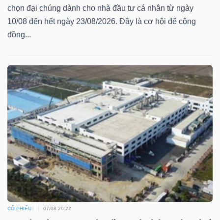
ngữ
chọn đại chúng dành cho nhà đầu tư cá nhân từ ngày
(-)
10/08 đến hết ngày 23/08/2026. Đây là cơ hội để cộng
đồng...
Dịch
vụ
(-)
Đào
tạo
Sách
tài
CỔ PHIẾU
07/08 20:22
chính