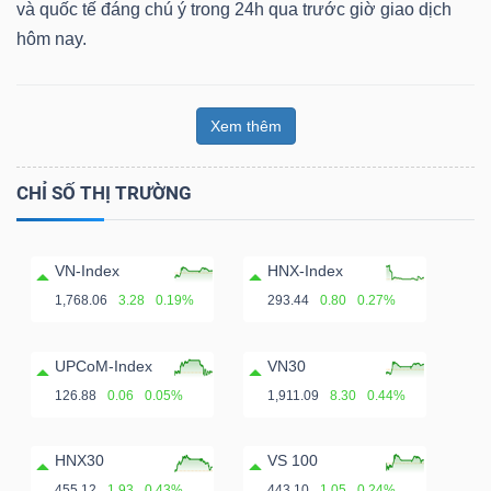
và quốc tế đáng chú ý trong 24h qua trước giờ giao dịch
hôm nay.
Xem thêm
CHỈ SỐ THỊ TRƯỜNG
VN-Index
HNX-Index
1,768.06
3.28
0.19%
293.44
0.80
0.27%
UPCoM-Index
VN30
126.88
0.06
0.05%
1,911.09
8.30
0.44%
HNX30
VS 100
455.12
1.93
0.43%
443.10
1.05
0.24%