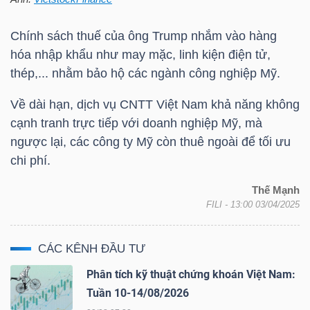
TÀI
Chính sách thuế của ông Trump nhắm vào hàng
CHÍNH
hóa nhập khẩu như may mặc, linh kiện điện tử,
CÁ
thép,... nhằm bảo hộ các ngành công nghiệp Mỹ.
NHÂN
Về dài hạn, dịch vụ CNTT Việt Nam khả năng không
cạnh tranh trực tiếp với doanh nghiệp Mỹ, mà
ngược lại, các công ty Mỹ còn thuê ngoài để tối ưu
PHÂN
chi phí.
TÍCH
Thế Mạnh
VIETSTOCKFINANCE
FILI
- 13:00 03/04/2025
CÁC KÊNH ĐẦU TƯ
Phân tích kỹ thuật chứng khoán Việt Nam:
VĨ
Tuần 10-14/08/2026
MÔ