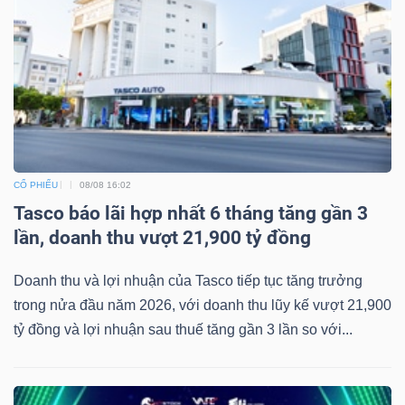
Mã
chứng
khoán
(-)
Tất cả
Cổ phiếu
Chỉ số
Chứng chỉ quỹ
Chứng 
CỔ PHIẾU
08/08 16:02
Lãnh
Tasco báo lãi hợp nhất 6 tháng tăng gần 3
đạo
lần, doanh thu vượt 21,900 tỷ đồng
(-)
Tất cả
Người nội bộ
Người liên quan
Cổ đông lớn
Doanh thu và lợi nhuận của Tasco tiếp tục tăng trưởng
trong nửa đầu năm 2026, với doanh thu lũy kế vượt 21,900
Tin
tỷ đồng và lợi nhuận sau thuế tăng gần 3 lần so với...
tức
(-)