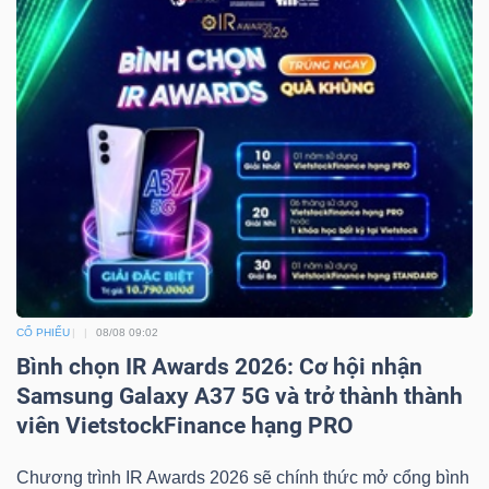
Bài
viết
của
tác
giả
(-)
Báo
cáo
phân
CỔ PHIẾU
08/08 09:02
tích
Bình chọn IR Awards 2026: Cơ hội nhận
(-)
Samsung Galaxy A37 5G và trở thành thành
viên VietstockFinance hạng PRO
Thuật
Chương trình IR Awards 2026 sẽ chính thức mở cổng bình