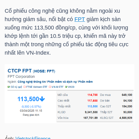
HÀNG
Cổ phiếu công nghệ cũng không nằm ngoài xu
HÓA
hướng giảm sâu, nổi bật có
FPT
giảm kịch sàn
xuống mức 113,500 đồng/cp, cùng với khối lượng
khớp lệnh tới gần 10.5 triệu cp, khiến mã này trở
KINH
thành một trong những cổ phiếu tác động tiêu cực
TẾ
nhất lên
VN-Index
.
THẾ
GIỚI
ĐÔNG
DƯƠNG
Ảnh:
VietstockFinance