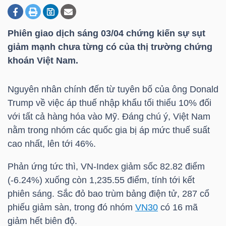
Phiên giao dịch sáng 03/04 chứng kiến sự sụt
DOANH
giảm mạnh chưa từng có của thị trường chứng
NGHIỆP
khoán Việt Nam.
Nguyên nhân chính đến từ tuyên bố của ông Donald
BẤT
Trump về việc áp thuế nhập khẩu tối thiểu 10% đối
ĐỘNG
với tất cả hàng hóa vào Mỹ. Đáng chú ý, Việt Nam
SẢN
nằm trong nhóm các quốc gia bị áp mức thuế suất
cao nhất, lên tới 46%.
Phản ứng tức thì,
VN-Index
giảm sốc 82.82 điểm
TÀI
(-6.24%) xuống còn 1,235.55 điểm, tính tới kết
CHÍNH
phiên sáng. Sắc đỏ bao trùm bảng điện tử, 287 cổ
phiếu giảm sàn, trong đó nhóm
VN30
có 16 mã
giảm hết biên độ.