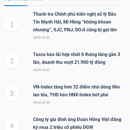
Thanh tra Chính phủ kiến nghị xử lý Bảo
Tín Mạnh Hải, Mi Hồng “không khoan
1
nhượng”, SJC, PNJ, DOJI cũng bị gọi tên
08/08 23:29
Tasco báo lãi hợp nhất 6 tháng tăng gần 3
2
lần, doanh thu vượt 21,900 tỷ đồng
08/08 16:02
VN-Index tăng hơn 32 điểm nhờ dòng tiền
3
lan tỏa, THD kéo HNX-Index bứt phá
08/08 20:30
Công ty gia đình ông Đoàn Hồng Việt đăng
4
ký mua 2 triệu cổ phiếu DGW