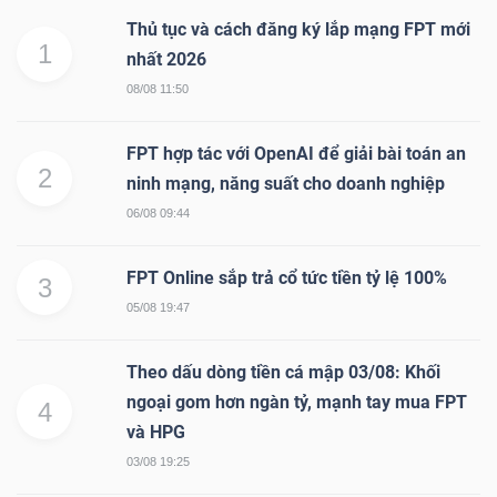
NGUYÊN
Thủ tục và cách đăng ký lắp mạng FPT mới
1
VẬT
nhất 2026
LIỆU
08/08 11:50
FPT hợp tác với OpenAI để giải bài toán an
2
ninh mạng, năng suất cho doanh nghiệp
CÔNG
06/08 09:44
NGHIỆP
FPT Online sắp trả cổ tức tiền tỷ lệ 100%
3
05/08 19:47
Theo dấu dòng tiền cá mập 03/08: Khối
TIÊU
ngoại gom hơn ngàn tỷ, mạnh tay mua FPT
4
DÙNG
và HPG
KHÔNG
03/08 19:25
THIẾT