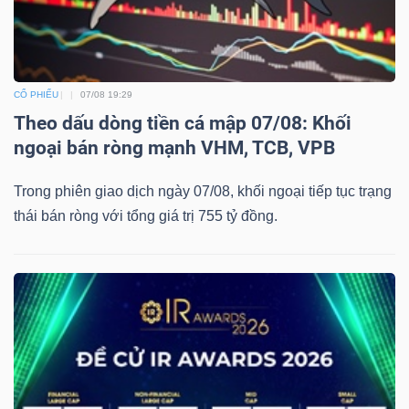
Dữ
CỔ PHIẾU
07/08 19:29
liệu
Theo dấu dòng tiền cá mập 07/08: Khối
tài
ngoại bán ròng mạnh VHM, TCB, VPB
chính
Trong phiên giao dịch ngày 07/08, khối ngoại tiếp tục trạng
thái bán ròng với tổng giá trị 755 tỷ đồng.