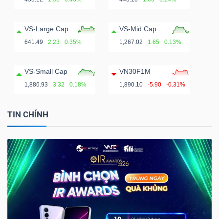
VS-Large Cap
VS-Mid Cap
641.49
2.23
0.35%
1,267.02
1.65
0.13%
VS-Small Cap
VN30F1M
1,886.93
3.32
0.18%
1,890.10
-5.90
-0.31%
TIN CHÍNH