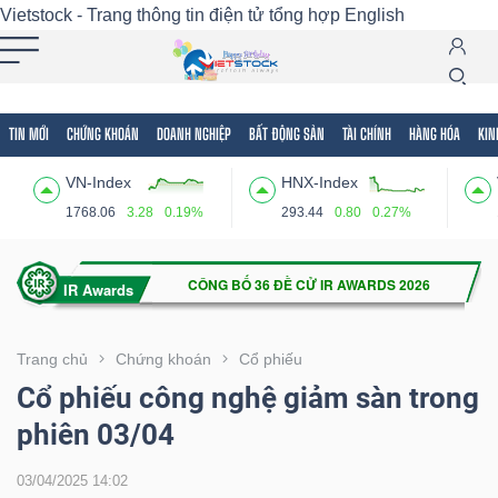
Vietstock - Trang thông tin điện tử tổng hợp
English
TIN MỚI
CHỨNG KHOÁN
DOANH NGHIỆP
BẤT ĐỘNG SẢN
TÀI CHÍNH
HÀNG HÓA
KIN
Tất cả
Tính năng
Ngành
Mã chứng khoán
Lãnh
VN-Index
HNX-Index
Tính
1768.06
3.28
0.19%
293.44
0.80
0.27%
năng
(-)
VIETSTOCK
Trang chủ
Chứng khoán
Cổ phiếu
Cổ phiếu công nghệ giảm sàn trong
phiên 03/04
CHỨNG
KHOÁN
03/04/2025 14:02