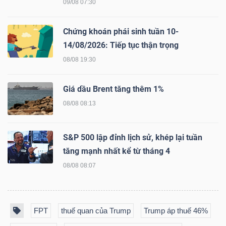
09/08 07:30
Chứng khoán phái sinh tuần 10-
NGÀNH
14/08/2026: Tiếp tục thận trọng
08/08 19:30
DOANH
Giá dầu Brent tăng thêm 1%
NGHIỆP
08/08 08:13
S&P 500 lập đỉnh lịch sử, khép lại tuần
CỔ
tăng mạnh nhất kể từ tháng 4
PHIẾU
08/08 08:07
PHÁI
FPT
thuế quan của Trump
Trump áp thuế 46%
SINH