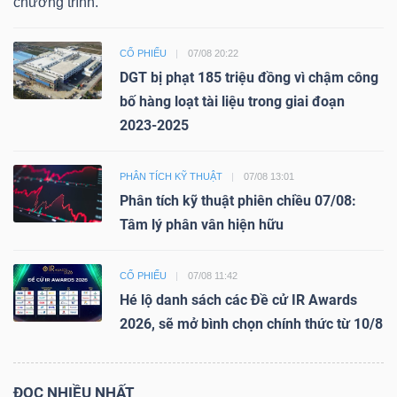
chương trình.
CỔ PHIẾU
07/08 20:22
DGT bị phạt 185 triệu đồng vì chậm công
bố hàng loạt tài liệu trong giai đoạn
2023-2025
PHÂN TÍCH KỸ THUẬT
07/08 13:01
Phân tích kỹ thuật phiên chiều 07/08:
Tâm lý phân vân hiện hữu
CỔ PHIẾU
07/08 11:42
Hé lộ danh sách các Đề cử IR Awards
2026, sẽ mở bình chọn chính thức từ 10/8
ĐỌC NHIỀU NHẤT