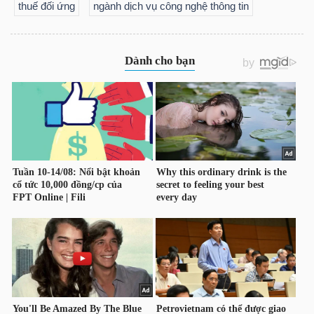
thuế đối ứng
ngành dịch vụ công nghệ thông tin
TRÁI
PHIẾU
CÔNG
CỤ
ĐẦU
TƯ
TRUY
XUẤT
DỮ