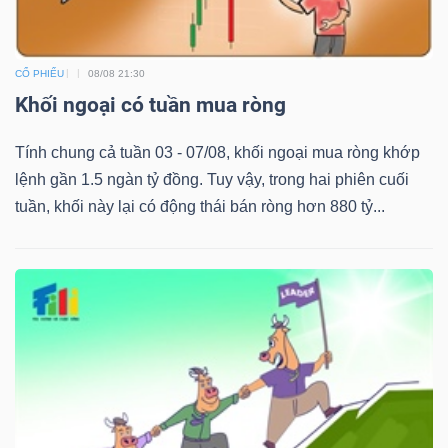
CỔ PHIẾU
08/08 21:30
TÀI
Khối ngoại có tuần mua ròng
CHÍNH
Tính chung cả tuần 03 - 07/08, khối ngoại mua ròng khớp
lệnh gần 1.5 ngàn tỷ đồng. Tuy vậy, trong hai phiên cuối
tuần, khối này lại có động thái bán ròng hơn 880 tỷ...
CÔNG
NGHỆ
THÔNG
TIN