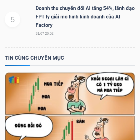
YẾU
Doanh thu chuyển đổi AI tăng 54%, lãnh đạo
FPT lý giải mô hình kinh doanh của AI
5
Factory
31/07 20:02
TIÊU
DÙNG
TIN CÙNG CHUYÊN MỤC
THIẾT
YẾU
CHĂM
SÓC
SỨC
KHỎE