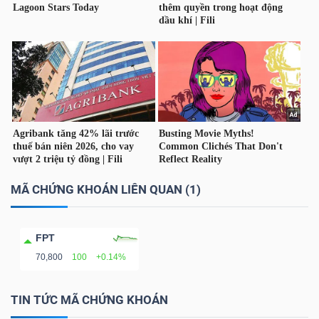
LIỆU
Ngành
(-)
VS-
SECTOR
MÃ CHỨNG KHOÁN LIÊN QUAN (1)
NĂNG
FPT
LƯỢNG
70,800
100
+0.14%
TIN TỨC MÃ CHỨNG KHOÁN