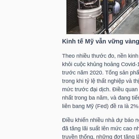
HÀNG
HÓA
Kinh tế Mỹ vẫn vững vàn
KINH
TẾ
Theo nhiều thước đo, nền kinh 
khỏi cuộc khủng hoảng Covid-1
trước năm 2020. Tổng sản phẩ
THẾ
trong khi tỷ lệ thất nghiệp và 
GIỚI
mức trước đại dịch. Điều quan
nhất trong ba năm, và đang t
liên bang Mỹ (Fed) đề ra là 2%
ĐÔNG
Điều khiến nhiều nhà dự báo ng
DƯƠNG
đã tăng lãi suất lên mức cao 
truyền thống, những đợt tăng l