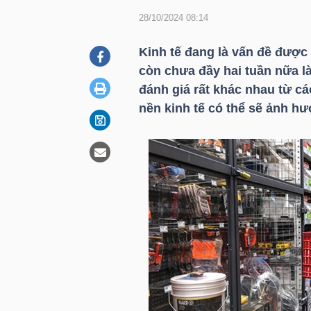
28/10/2024 08:14
DOANH
Kinh tế đang là vấn đề được 
NGHIỆP
còn chưa đầy hai tuần nữa l
đánh giá rất khác nhau từ c
nền kinh tế có thể sẽ ảnh hư
BẤT
ĐỘNG
SẢN
TÀI
CHÍNH