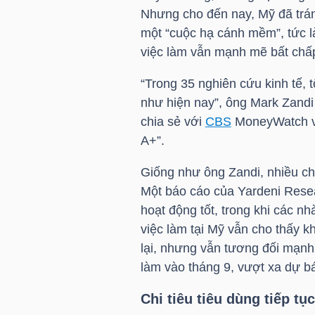
Nhưng cho đến nay, Mỹ đã trá
một “cuộc hạ cánh mềm”, tức là 
TÀI
việc làm vẫn mạnh mẽ bất chấp
CHÍNH
CÁ
“Trong 35 nghiên cứu kinh tế, t
NHÂN
như hiện nay”, ông Mark Zandi 
chia sẻ với
CBS
MoneyWatch và 
A+”.
PHÂN
Giống như ông Zandi, nhiều ch
TÍCH
Một báo cáo của Yardeni Resea
VIETSTOCKFINANCE
hoạt động tốt, trong khi các n
việc làm tại Mỹ vẫn cho thấy k
lại, nhưng vẫn tương đối mạnh
làm vào tháng 9, vượt xa dự bá
VĨ
Chi tiêu tiêu dùng tiếp t
MÔ