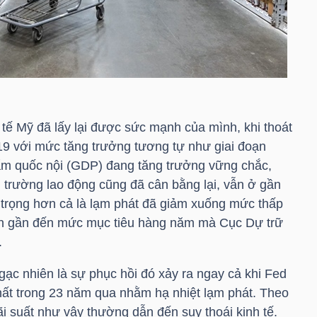
g
tế Mỹ đã lấy lại được sức mạnh của mình, khi thoát
9 với mức tăng trưởng tương tự như giai đoạn
m quốc nội (GDP) đang tăng trưởng vững chắc,
thị trường lao động cũng đã cân bằng lại, vẫn ở gần
 trọng hơn cả là lạm phát đã giảm xuống mức thấp
iến gần đến mức mục tiêu hàng năm mà Cục Dự trữ
.
ạc nhiên là sự phục hồi đó xảy ra ngay cả khi Fed
nhất trong 23 năm qua nhằm hạ nhiệt lạm phát. Theo
ãi suất như vậy thường dẫn đến suy thoái kinh tế.