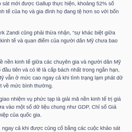
ảo sát mới được Gallup thực hiện, khoảng 52% số
inh tế của họ và gia đình họ đang tệ hơn so với bốn
rk Zandi cũng phải thừa nhận, “sự khác biệt giữa
 kinh tế và quan điểm của người dân Mỹ chưa bao
ề nền kinh tế giữa các chuyên gia và người dân Mỹ
 đầu tiên và có lẽ là cấp bách nhất trong ngắn hạn,
Mỹ vẫn ở mức cao ngay cả khi tình trạng lạm phát dữ
ệt về mức bình thường.
iao nhiệm vụ phức tạp là giải mã nền kinh tế trị giá
 dựa vào một số dữ liệu chung như GDP, Chỉ số Giá
ghiệp của quốc gia.
y, ngay cả khi được củng cố bằng các cuộc khảo sát