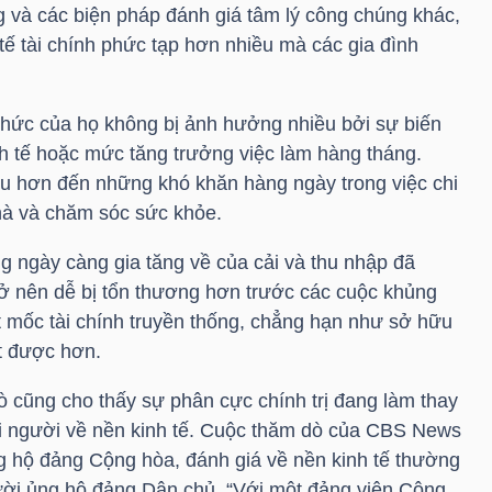
g và các biện pháp đánh giá tâm lý công chúng khác,
ế tài chính phức tạp hơn nhiều mà các gia đình
thức của họ không bị ảnh hưởng nhiều bởi sự biến
nh tế hoặc mức tăng trưởng việc làm hàng tháng.
u hơn đến những khó khăn hàng ngày trong việc chi
nhà và chăm sóc sức khỏe.
ng ngày càng gia tăng về của cải và thu nhập đã
rở nên dễ bị tổn thương hơn trước các cuộc khủng
ột mốc tài chính truyền thống, chẳng hạn như sở hữu
t được hơn.
ò cũng cho thấy sự phân cực chính trị đang làm thay
 người về nền kinh tế. Cuộc thăm dò của
CBS
News
ng hộ đảng Cộng hòa, đánh giá về nền kinh tế thường
ười ủng hộ đảng Dân chủ. “Với một đảng viên Cộng