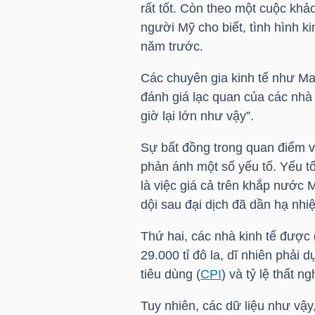
rất tốt. Còn theo một cuộc kh
LIỆU
người Mỹ cho biết, tình hình k
năm trước.
Ngành
(-)
Các chuyên gia kinh tế như Ma
đánh giá lạc quan của các nhà
VS-
giờ lại lớn như vậy”.
SECTOR
Sự bất đồng trong quan điểm v
phản ánh một số yếu tố. Yếu tố
là việc giá cả trên khắp nước 
dội sau đại dịch đã dần hạ nhi
NĂNG
Thứ hai, các nhà kinh tế được g
LƯỢNG
29.000 tỉ đô la, dĩ nhiên phải
tiêu dùng (
CPI
) và tỷ lệ thất n
Tuy nhiên, các dữ liệu như vậ