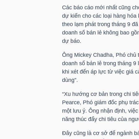
Các báo cáo mới nhất cũng cho 
dự kiến cho các loại hàng hóa
NGÀNH
theo lạm phát trong tháng 9 đã
doanh số bán lẻ không bao gồ
dự báo.
DOANH
Ông Mickey Chadha, Phó chủ tị
NGHIỆP
doanh số bán lẻ trong tháng 9 
khi xét đến áp lực từ việc giá c
dùng”.
CỔ
“Xu hướng cơ bản trong chi ti
PHIẾU
Pearce, Phó giám đốc phụ trách
một lưu ý. Ông nhận định, việc 
năng thúc đẩy chi tiêu của ngư
PHÁI
Đây cũng là cơ sở để ngành bá
SINH