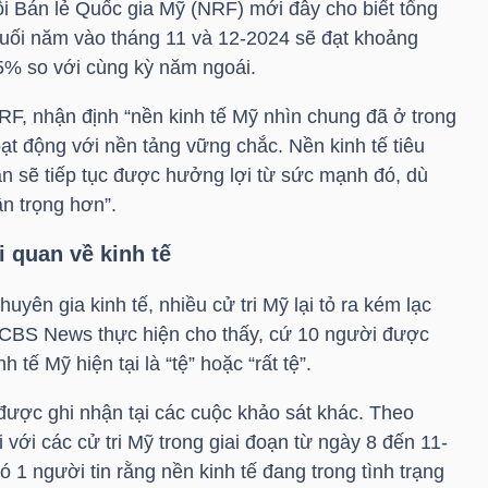
i Bán lẻ Quốc gia Mỹ (NRF) mới đây cho biết tổng
i cuối năm vào tháng 11 và 12-2024 sẽ đạt khoảng
3,5% so với cùng kỳ năm ngoái.
F, nhận định “nền kinh tế Mỹ nhìn chung đã ở trong
oạt động với nền tảng vững chắc. Nền kinh tế tiêu
n sẽ tiếp tục được hưởng lợi từ sức mạnh đó, dù
n trọng hơn”.
 quan về kinh tế
huyên gia kinh tế, nhiều cử tri Mỹ lại tỏ ra kém lạc
CBS
News thực hiện cho thấy, cứ 10 người được
 tế Mỹ hiện tại là “tệ” hoặc “rất tệ”.
ược ghi nhận tại các cuộc khảo sát khác. Theo
ới các cử tri Mỹ trong giai đoạn từ ngày 8 đến 11-
 1 người tin rằng nền kinh tế đang trong tình trạng