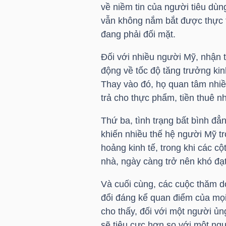
về niềm tin của người tiêu dùn
NGUYÊN
vẫn không nắm bắt được thực t
VẬT
đang phải đối mặt.
LIỆU
Đối với nhiều người Mỹ, nhận 
động về tốc độ tăng trưởng ki
Thay vào đó, họ quan tâm nhiề
trả cho thực phẩm, tiền thuê 
CÔNG
NGHIỆP
Thứ ba, tình trạng bất bình đẳ
khiến nhiều thế hệ người Mỹ t
hoảng kinh tế, trong khi các c
nhà, ngày càng trở nên khó đạ
TIÊU
Và cuối cùng, các cuộc thăm d
DÙNG
đổi đáng kể quan điểm của mọi
KHÔNG
cho thấy, đối với một người ủ
THIẾT
sẽ tiêu cực hơn so với một ng