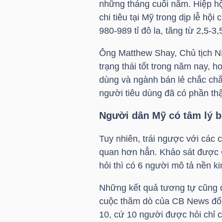
những tháng cuối năm. Hiệp hộ
chi tiêu tại Mỹ trong dịp lễ hộ
980-989 tỉ đô la, tăng từ 2,5-
TRÁI
Ông Matthew Shay, Chủ tịch NR
PHIẾU
trạng thái tốt trong năm nay, h
dùng và ngành bán lẻ chắc chắ
người tiêu dùng đã có phần thậ
CÔNG
CỤ
Người dân Mỹ có tâm lý bi
ĐẦU
Tuy nhiên, trái ngược với các c
TƯ
quan hơn hẳn. Khảo sát được
hỏi thì có 6 người mô tả nền kinh
Những kết quả tương tự cũng đ
TRUY
cuộc thăm dò của CB News đối v
XUẤT
10, cứ 10 người được hỏi chỉ có
DỮ