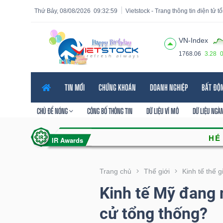
Thứ Bảy, 08/08/2026
09:33:00
Vietstock - Trang thông tin điện tử 
VN-Index
1768.06
3.28
Tất cả
Tính năng
Ngành
Mã chứng khoán
Lãnh
TIN MỚI
CHỨNG KHOÁN
DOANH NGHIỆP
BẤT ĐỘ
Tính
năng
CHỦ ĐỀ NÓNG
CÔNG BỐ THÔNG TIN
DỮ LIỆU VĨ MÔ
DỮ LIỆU NGÀ
(-)
VIETSTOCK
Trang chủ
Thế giới
Kinh tế thế g
Kinh tế Mỹ đang 
CHỨNG
cử tổng thống?
KHOÁN