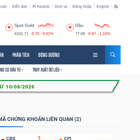
hoán
Diễn đàn
IR Awards
Dịch vụ
Đăng nhập
English
Spot Gold
Dầu
4341.71
-0.70
-0.02%
77.08
-0.97
-1.24%
HÂN
PHÂN TÍCH
ĐÔNG DƯƠNG
ÔNG CỤ ĐẦU TƯ
TRUY XUẤT DỮ LIỆU
MÃ CHỨNG KHOÁN LIÊN QUAN (2)
CBS
CPI