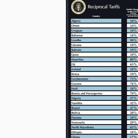
NGÀNH
DOANH
NGHIỆP
CỔ
PHIẾU
PHÁI
SINH