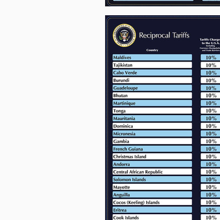
TRÁI
PHIẾU
CÔNG
CỤ
ĐẦU
TƯ
TRUY
XUẤT
DỮ