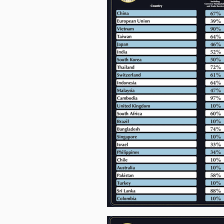
TÀI
CHÍNH
CÁ
NHÂN
PHÂN
TÍCH
VIETSTOCKFINANCE
VĨ
MÔ