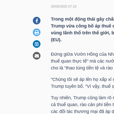
03/04/2025 07:10
DOANH
Trong một động thái gây chấ
NGHIỆP
Trump vừa công bố áp thuế 
vùng lãnh thổ trên thế giới,
(EU).
BẤT
Đứng giữa Vườn Hồng của Nhà T
ĐỘNG
thuế quan thực tế" mà các nướ
SẢN
cho là "thao túng tiền tệ và rà
"Chúng tôi sẽ áp lên họ xấp xỉ
Trump tuyên bố. "Vì vậy, thuế
TÀI
CHÍNH
Tuy nhiên, Trump cũng làm rõ 
cả thuế quan, rào cản phi tiền
các đối tác thương mại đã áp 