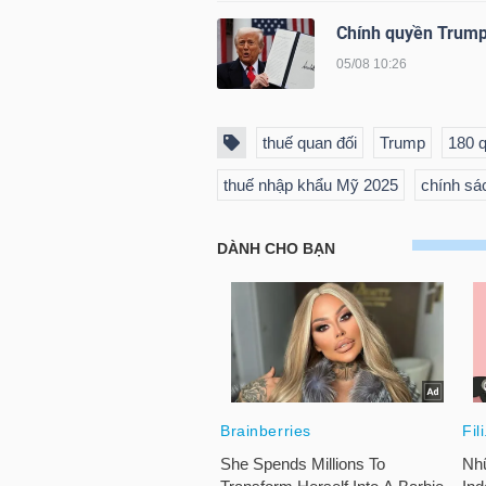
NGUYÊN
Chính quyền Trump 
VẬT
05/08 10:26
LIỆU
thuế quan đối
Trump
180 q
thuế nhập khẩu Mỹ 2025
chính sá
CÔNG
NGHIỆP
TIÊU
DÙNG
KHÔNG
THIẾT