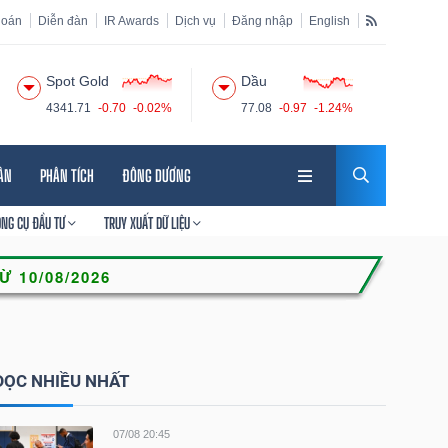
hoán
Diễn đàn
IR Awards
Dịch vụ
Đăng nhập
English
Spot Gold
Dầu
4341.71
-0.70
-0.02%
77.08
-0.97
-1.24%
HÂN
PHÂN TÍCH
ĐÔNG DƯƠNG
ÔNG CỤ ĐẦU TƯ
TRUY XUẤT DỮ LIỆU
ĐỌC NHIỀU NHẤT
07/08 20:45