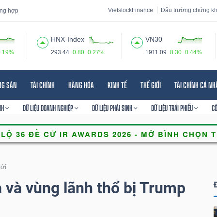
VietstockFinance
Đấu trường chứng k
tổng hợp
HNX-Index
VN30
0.19%
293.44
0.80
0.27%
1911.09
8.30
0.44%
 đạo
Tin tức
Báo cáo phân tích
Thuật ngữ
Dịch vụ
NG SẢN
TÀI CHÍNH
HÀNG HÓA
KINH TẾ
THẾ GIỚI
TÀI CHÍNH CÁ N
NH
DỮ LIỆU DOANH NGHIỆP
DỮ LIỆU PHÁI SINH
DỮ LIỆU TRÁI PHIẾU
C
iới
 và vùng lãnh thổ bị Trump