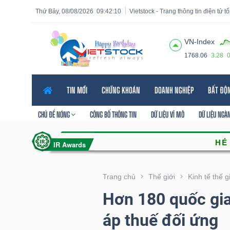
Thứ Bảy, 08/08/2026
09:42:12
Vietstock - Trang thông tin điện tử 
VN-Index
1768.06
3.28
Tất cả
Tính năng
Ngành
Mã chứng khoán
Lãnh
TIN MỚI
CHỨNG KHOÁN
DOANH NGHIỆP
BẤT ĐỘ
Tính
năng
CHỦ ĐỀ NÓNG
CÔNG BỐ THÔNG TIN
DỮ LIỆU VĨ MÔ
DỮ LIỆU NGÀ
(-)
VIETSTOCK
Trang chủ
Thế giới
Kinh tế thế g
Hơn 180 quốc gia
CHỨNG
áp thuế đối ứng
KHOÁN