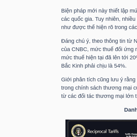
HÀNG
Biện pháp mới này thiết lập m
HÓA
các quốc gia. Tuy nhiên, nhiều
như được thể hiện rõ trong cá
KINH
Đáng chú ý, theo thông tin từ 
của CNBC, mức thuế đối ứng 
TẾ
mức thuế hiện tại đã lên tới 2
Bắc Kinh phải chịu là 54%.
THẾ
Giới phân tích cũng lưu ý rằng
GIỚI
trong chính sách thương mại c
từ các đối tác thương mại lớn t
Danh
ĐÔNG
DƯƠNG