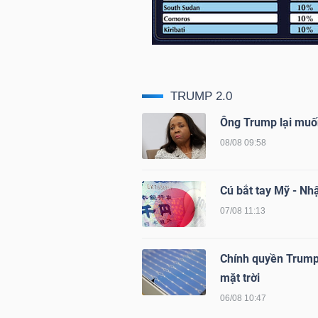
LIỆU
Ngành
(-)
TRUMP 2.0
VS-
SECTOR
Ông Trump lại muố
08/08 09:58
Cú bắt tay Mỹ - Nhậ
07/08 11:13
NĂNG
LƯỢNG
Chính quyền Trump 
mặt trời
06/08 10:47