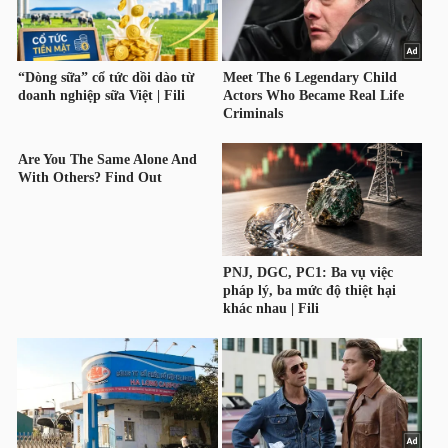
NGUYÊN
VẬT
LIỆU
CÔNG
NGHIỆP
TIÊU
DÙNG
KHÔNG
THIẾT