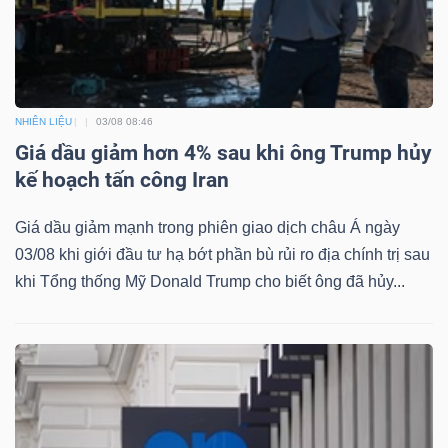
Công
NHIÊN LIỆU
03/08 08:46
cụ
Giá dầu giảm hơn 4% sau khi ông Trump hủy
đầu
kế hoạch tấn công Iran
tư
Giá dầu giảm mạnh trong phiên giao dịch châu Á ngày
03/08 khi giới đầu tư hạ bớt phần bù rủi ro địa chính trị sau
khi Tổng thống Mỹ Donald Trump cho biết ông đã hủy...
Truyền
thông
tài
chính