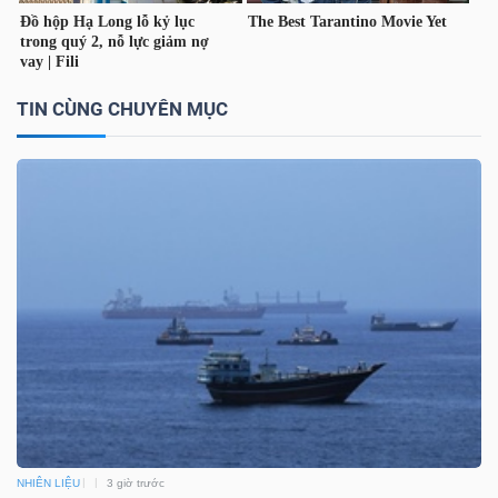
YẾU
TIN CÙNG CHUYÊN MỤC
TIÊU
DÙNG
THIẾT
YẾU
CHĂM
SÓC
SỨC
KHỎE
NHIÊN LIỆU
3 giờ trước