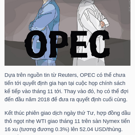
HÀNG
HÓA
KINH
TẾ
Dựa trên nguồn tin từ Reuters, OPEC có thể chưa
THẾ
tiến tới quyết định gia hạn tại cuộc họp chính sách
GIỚI
kế tiếp vào tháng 11 tới. Thay vào đó, họ có thể đợi
đến đầu năm 2018 để đưa ra quyết định cuối cùng.
Kết thúc phiên giao dịch ngày thứ Tư, hợp đồng dầu
ĐÔNG
thô ngọt nhẹ WTI giao tháng 11 trên sàn Nymex tiến
DƯƠNG
16 xu (tương đương 0.3%) lên 52.04 USD/thùng.