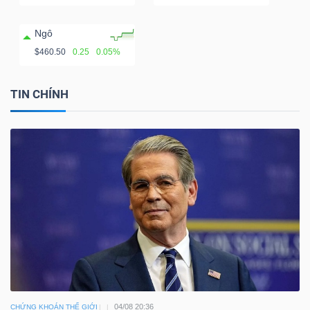
Ngô
$460.50
0.25
0.05%
TIN CHÍNH
04/08 20:36
CHỨNG KHOÁN THẾ GIỚI