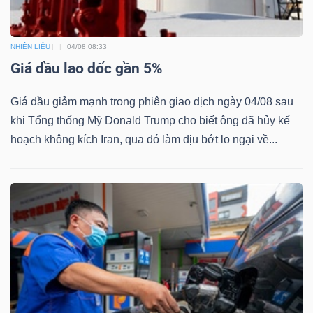
Bài
viết
NHIÊN LIỆU
04/08 08:33
của
Giá dầu lao dốc gần 5%
tác
Giá dầu giảm mạnh trong phiên giao dịch ngày 04/08 sau
giả
khi Tổng thống Mỹ Donald Trump cho biết ông đã hủy kế
(-)
hoạch không kích Iran, qua đó làm dịu bớt lo ngại về...
Báo
cáo
phân
tích
(-)
Thuật