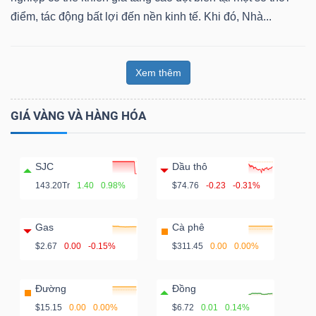
điểm, tác động bất lợi đến nền kinh tế. Khi đó, Nhà...
Xem thêm
GIÁ VÀNG VÀ HÀNG HÓA
SJC
Dầu thô
143.20Tr
1.40
0.98%
$74.76
-0.23
-0.31%
Gas
Cà phê
$2.67
0.00
-0.15%
$311.45
0.00
0.00%
Đường
Đồng
$15.15
0.00
0.00%
$6.72
0.01
0.14%