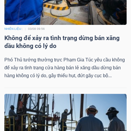
ngữ
(-)
Dịch
NHIÊN LIỆU
03/08 09:56
vụ
Không để xảy ra tình trạng dừng bán xăng
(-)
dầu không có lý do
Phó Thủ tướng thường trực Phạm Gia Túc yêu cầu không
Đào
để xảy ra tình trạng cửa hàng bán lẻ xăng dầu dừng bán
hàng không có lý do, gây thiếu hụt, đứt gãy cục bộ...
tạo
Sách
tài
chính