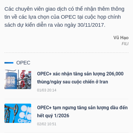
Các chuyên viên giao dịch có thể nhận thêm thông
tin về các lựa chọn của OPEC tại cuộc họp chính
TRÁI
sách dự kiến diễn ra vào ngày 30/11/2017.
PHIẾU
Vũ Hạo
FILI
CÔNG
OPEC
CỤ
OPEC+ xác nhận tăng sản lượng 206,000
ĐẦU
thùng/ngày sau cuộc chiến ở Iran
TƯ
01/03 20:14
OPEC+ tạm ngưng tăng sản lượng dầu đến
TRUY
hết quý 1/2026
XUẤT
02/02 10:51
DỮ