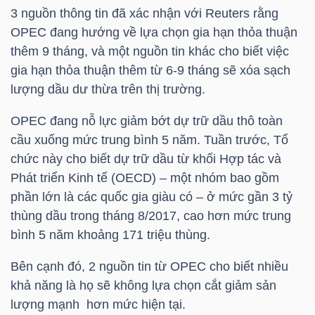
3 nguồn thông tin đã xác nhận với Reuters rằng
OPEC đang hướng về lựa chọn gia hạn thỏa thuận
thêm 9 tháng, và một nguồn tin khác cho biết việc
NGÀNH
gia hạn thỏa thuận thêm từ 6-9 tháng sẽ xóa sạch
lượng dầu dư thừa trên thị trường.
DOANH
OPEC đang nỗ lực giảm bớt dự trữ dầu thô toàn
NGHIỆP
cầu xuống mức trung bình 5 năm. Tuần trước, Tổ
chức này cho biết dự trữ dầu từ khối Hợp tác và
Phát triển Kinh tế (OECD) – một nhóm bao gồm
phần lớn là các quốc gia giàu có – ở mức gần 3 tỷ
CỔ
thùng dầu trong tháng 8/2017, cao hơn mức trung
PHIẾU
bình 5 năm khoảng 171 triệu thùng.
Bên cạnh đó, 2 nguồn tin từ OPEC cho biết nhiều
khả năng là họ sẽ không lựa chọn cắt giảm sản
PHÁI
lượng mạnh hơn mức hiện tại.
SINH