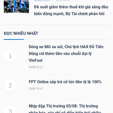
NHIÊN LIỆU
30/07 08:32
Đề xuất giảm thêm thuế khi giá xăng dầu
biến động mạnh, Bộ Tài chính phản hồi
ĐỌC NHIỀU NHẤT
Dòng xe MG sa sút, Chủ tịch HAX Đỗ Tiến
Dũng rót thêm tiền vào chuỗi đại lý
1
VinFast
05/08 15:11
FPT Online sắp trả cổ tức tiền tỷ lệ 100%
2
05/08 19:47
Nhịp đập Thị trường 05/08: Thị trường
3
phân hóa, các chỉ số diễn biến trái chiều