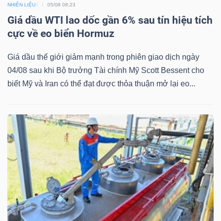
DỊCH
NHIÊN LIỆU
05/08 08:23
VỤ
Giá dầu WTI lao dốc gần 6% sau tín hiệu tích
TRUYỀN
cực về eo biển Hormuz
THÔNG
Giá dầu thế giới giảm mạnh trong phiên giao dịch ngày
04/08 sau khi Bộ trưởng Tài chính Mỹ Scott Bessent cho
biết Mỹ và Iran có thể đạt được thỏa thuận mở lại eo...
TIỆN
ÍCH
BẤT
ĐỘNG
SẢN