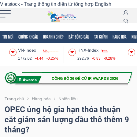
Vietstock - Trang thông tin điện tử tổng hợp
English
TIN MỚI
CHỨNG KHOÁN
DOANH NGHIỆP
BẤT ĐỘNG SẢN
TÀI CHÍNH
HÀNG HÓA
KIN
Tất cả
Tính năng
Ngành
Mã chứng khoán
Lãnh
VN-Index
HNX-Index
Tính
1772.02
-4.44
-0.25%
292.76
-0.83
-0.28%
năng
(-)
VIETSTOCK
Trang chủ
Hàng hóa
Nhiên liệu
OPEC ủng hộ gia hạn thỏa thuận
cắt giảm sản lượng dầu thô thêm 9
CHỨNG
tháng?
KHOÁN