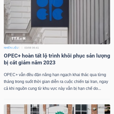
Dữ
liệu
tài
chính
NHIÊN LIỆU
03/08 06:41
OPEC+ hoàn tất lộ trình khôi phục sản lượng
bị cắt giảm năm 2023
OPEC+ vẫn đều đặn nâng hạn ngạch khai thác qua từng
tháng trong suốt thời gian diễn ra cuộc chiến tại Iran, ngay
cả khi nguồn cung từ khu vực này vẫn bị hạn chế do...