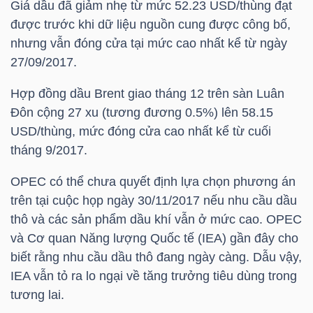
Giá dầu đã giảm nhẹ từ mức 52.23 USD/thùng đạt
được trước khi dữ liệu nguồn cung được công bố,
TÀI
nhưng vẫn đóng cửa tại mức cao nhất kể từ ngày
CHÍNH
27/09/2017.
CÁ
NHÂN
Hợp đồng dầu Brent giao tháng 12 trên sàn Luân
Đôn cộng 27 xu (tương đương 0.5%) lên 58.15
USD/thùng, mức đóng cửa cao nhất kể từ cuối
tháng 9/2017.
PHÂN
TÍCH
OPEC có thể chưa quyết định lựa chọn phương án
VIETSTOCKFINANCE
trên tại cuộc họp ngày 30/11/2017 nếu nhu cầu dầu
thô và các sản phẩm dầu khí vẫn ở mức cao. OPEC
và Cơ quan Năng lượng Quốc tế (IEA) gần đây cho
biết rằng nhu cầu dầu thô đang ngày càng. Dẫu vậy,
IEA vẫn tỏ ra lo ngại về tăng trưởng tiêu dùng trong
VĨ
tương lai.
MÔ