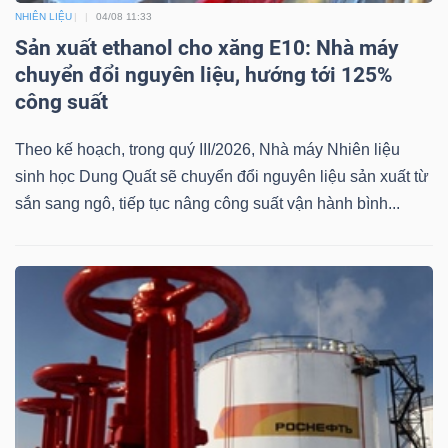
NHIÊN LIỆU
04/08 11:33
Mã
Sản xuất ethanol cho xăng E10: Nhà máy
chứng
chuyển đổi nguyên liệu, hướng tới 125%
khoán
công suất
(-)
Theo kế hoạch, trong quý III/2026, Nhà máy Nhiên liệu
Tất cả
Cổ phiếu
Chỉ số
Chứng chỉ quỹ
Chứng 
sinh học Dung Quất sẽ chuyển đổi nguyên liệu sản xuất từ
sắn sang ngô, tiếp tục nâng công suất vận hành bình...
Lãnh
đạo
(-)
Tất cả
Người nội bộ
Người liên quan
Cổ đông lớn
Tin
tức
(-)