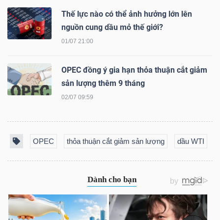
LIỆU
Thế lực nào có thể ảnh hưởng lớn lên
nguồn cung dầu mỏ thế giới?
Ngành
01/07 21:00
(-)
OPEC đồng ý gia hạn thỏa thuận cắt giảm
VS-
sản lượng thêm 9 tháng
SECTOR
02/07 09:59
OPEC
thỏa thuận cắt giảm sản lượng
dầu WTI
NĂNG
LƯỢNG