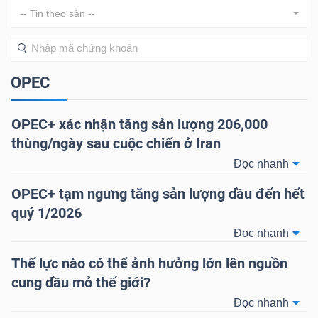
-- Tin theo sàn --
DOANH
NGHIỆP
OPEC
OPEC+ xác nhận tăng sản lượng 206,000
BẤT
thùng/ngày sau cuộc chiến ở Iran
ĐỘNG
Đọc nhanh
SẢN
OPEC+ tạm ngưng tăng sản lượng dầu đến hết
quý 1/2026
Đọc nhanh
TÀI
CHÍNH
Thế lực nào có thể ảnh hưởng lớn lên nguồn
cung dầu mỏ thế giới?
Đọc nhanh