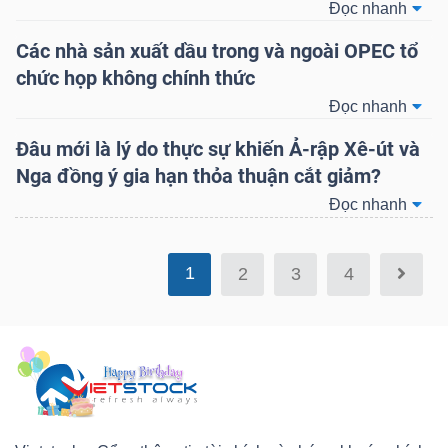
Đọc nhanh
Các nhà sản xuất dầu trong và ngoài OPEC tổ
NGÀNH
chức họp không chính thức
Đọc nhanh
Đâu mới là lý do thực sự khiến Ả-rập Xê-út và
DOANH
Nga đồng ý gia hạn thỏa thuận cắt giảm?
NGHIỆP
Đọc nhanh
1
2
3
4
CỔ
PHIẾU
PHÁI
SINH