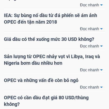
Đọc nhanh
TÀI
IEA: Sự bùng nổ dầu từ đá phiến sẽ ám ảnh
CHÍNH
OPEC đến tận năm 2018
CÁ
Đọc nhanh
NHÂN
Giá dầu có thể xuống mức 30 USD không?
Đọc nhanh
PHÂN
Sản lượng từ OPEC nhảy vọt vì Libya, Iraq và
TÍCH
Nigeria bơm dầu nhiều hơn
VIETSTOCKFINANCE
Đọc nhanh
OPEC và những vấn đề còn bỏ ngỏ
Đọc nhanh
OPEC có cần dầu đạt giá 80 USD/thùng
VĨ
không?
MÔ