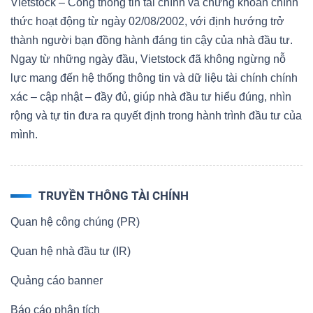
Vietstock – Cổng thông tin tài chính và chứng khoán chính
thức hoạt động từ ngày 02/08/2002, với định hướng trở
thành người bạn đồng hành đáng tin cậy của nhà đầu tư.
TRÁI
Ngay từ những ngày đầu, Vietstock đã không ngừng nỗ
PHIẾU
lực mang đến hệ thống thông tin và dữ liệu tài chính chính
xác – cập nhật – đầy đủ, giúp nhà đầu tư hiểu đúng, nhìn
rộng và tự tin đưa ra quyết định trong hành trình đầu tư của
mình.
CÔNG
CỤ
ĐẦU
TRUYỀN THÔNG TÀI CHÍNH
TƯ
Quan hệ công chúng (PR)
Quan hệ nhà đầu tư (IR)
TRUY
Quảng cáo banner
XUẤT
DỮ
Báo cáo phân tích