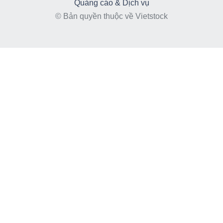
DỊCH
Quảng cáo & Dịch vụ
VỤ
© Bản quyền thuộc về Vietstock
TRUYỀN
THÔNG
TIỆN
ÍCH
BẤT
ĐỘNG
SẢN