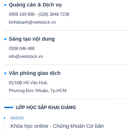
Quảng cáo & Dịch vụ
NGUYÊN
VẬT
0908 169 898 - (028) 3848 7238
LIỆU
kinhdoanh@vietstock.vn
Sáng tạo nội dung
0938 046 488
info@vietstock.vn
CÔNG
NGHIỆP
Văn phòng giao dịch
81/10B Hồ Văn Huê,
Phường Đức Nhuận, Tp.HCM
TIÊU
LỚP HỌC SẮP KHAI GIẢNG
DÙNG
KHÔNG
09/2026
THIẾT
Khóa học online - Chứng khoán Cơ bản