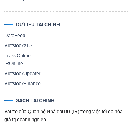
LIỆU
Ngành
DỮ LIỆU TÀI CHÍNH
(-)
DataFeed
VS-
VietstockXLS
SECTOR
InvestOnline
IROnline
VietstockUpdater
VietstockFinance
NĂNG
SÁCH TÀI CHÍNH
LƯỢNG
Vai trò của Quan hệ Nhà đầu tư (IR) trong việc tối đa hóa
giá trị doanh nghiệp