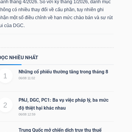
hành tháng 4/2026. So với kỳ tháng 1/2026, danh mục
hông có nhiều thay đổi về cấu phần, tuy nhiên ghi
nhận một số điều chỉnh về hạn mức chào bán và sự rút
lui của DGC.
ĐỌC NHIỀU NHẤT
Những cổ phiếu thường tăng trong tháng 8
1
06/08 11:02
PNJ, DGC, PC1: Ba vụ việc pháp lý, ba mức
2
độ thiệt hại khác nhau
06/08 12:59
Trung Quốc mở chiến dịch truy thu thuế