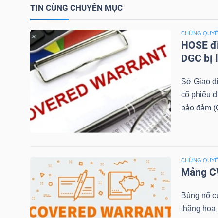
TIN CÙNG CHUYÊN MỤC
TÀI
CHỨNG QUY
CHÍNH
HOSE đi
CÁ
DGC bị 
NHÂN
Sở Giao d
cổ phiếu 
bảo đảm (C
PHÂN
TÍCH
VIETSTOCKFINANCE
CHỨNG QUY
Mảng CW
VĨ
Bùng nổ c
MÔ
thăng hoa