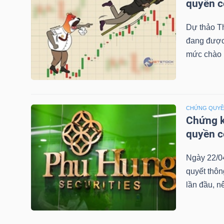
quyền 
Dự thảo T
TRÁI
đang được 
PHIẾU
mức chào b
CÔNG
CHỨNG QUY
CỤ
Chứng k
ĐẦU
quyền 
TƯ
Ngày 22/0
quyết thô
lần đầu, n
TRUY
XUẤT
DỮ