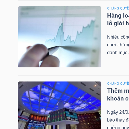
LIỆU
CHỨNG QUY
Hàng lo
Ngành
lỗ giới 
(-)
Nhiều công
VS-
chơi chứn
SECTOR
danh mục 
CHỨNG QUY
Thêm mộ
NĂNG
khoán c
LƯỢNG
Ngày 24/0
báo thay đ
chứng quy