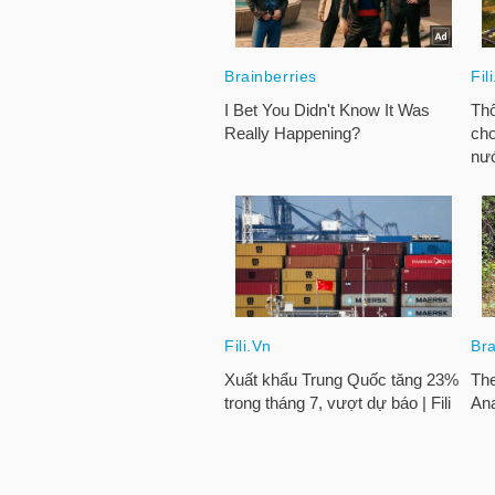
HÀNG
HÓA
KINH
TẾ
THẾ
GIỚI
ĐÔNG
DƯƠNG