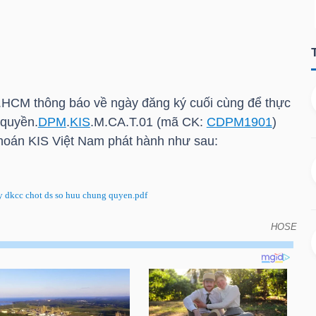
.HCM
thông báo về ngày đăng ký cuối cùng để thực
 quyền.
DPM
.
KIS
.M.CA.T.01 (mã CK:
CDPM1901
)
khoán
KIS
Việt Nam phát hành như sau:
kcc chot ds so huu chung quyen.pdf
HOSE
 báo về ngày đăng ký cuối cùng để thực hiện