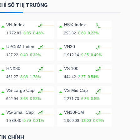
CHỈ SỐ THỊ TRƯỜNG
VN-Index
HNX-Index
1,772.83
8.05
0.46%
293.32
0.68
0.23%
UPCoM-Index
VN30
127.22
0.40
0.32%
1,912.14
9.35
0.49%
HNX30
VS 100
461.27
8.08
1.78%
444.42
2.37
0.54%
VS-Large Cap
VS-Mid Cap
642.94
3.68
0.58%
1,271.73
6.36
0.5%
VS-Small Cap
VN30F1M
1,889.40
5.79
0.31%
1,909.00
13.00
0.69%
TIN CHÍNH