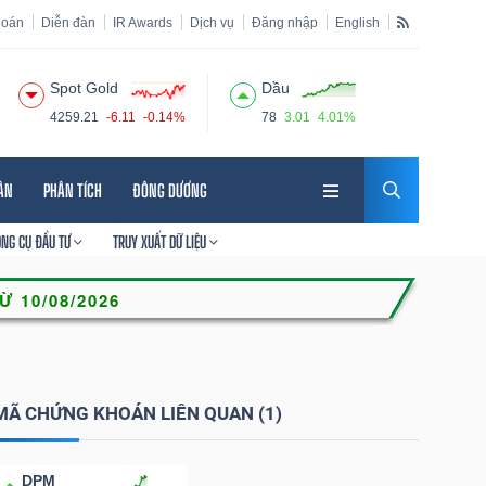
hoán
Diễn đàn
IR Awards
Dịch vụ
Đăng nhập
English
Spot Gold
Dầu
4259.21
-6.11
-0.14%
78
3.01
4.01%
HÂN
PHÂN TÍCH
ĐÔNG DƯƠNG
ÔNG CỤ ĐẦU TƯ
TRUY XUẤT DỮ LIỆU
MÃ CHỨNG KHOÁN LIÊN QUAN (1)
DPM