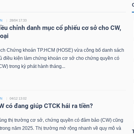
ỀN
28/04 17:33
ều chỉnh danh mục cổ phiếu cơ sở cho CW,
loại
ịch Chứng khoán TP.HCM (HOSE) vừa công bố danh sách
đủ điều kiện làm chứng khoán cơ sở cho chứng quyền có
W) trong kỳ phát hành tháng...
ỀN
04/12 13:02
 có đang giúp CTCK hái ra tiền?
ùng thị trường cơ sở, chứng quyền có đảm bảo (CW) cũng
 trong năm 2025. Thị trường mở rộng nhanh về quy mô và