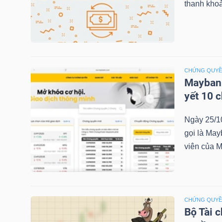
thanh khoả
NGÀNH
CHỨNG QUY
Maybank
DOANH
yết 10 
NGHIỆP
Ngày 25/1
gọi là May
CỔ
viên của M
PHIẾU
CHỨNG QUY
PHÁI
Bộ Tài 
SINH