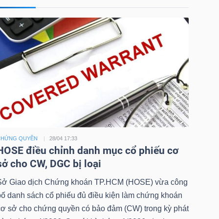
CHỨNG QUYỀN
28/04 17:33
HOSE điều chỉnh danh mục cổ phiếu cơ
sở cho CW, DGC bị loại
Sở Giao dịch Chứng khoán TP.HCM (HOSE) vừa công
bố danh sách cổ phiếu đủ điều kiện làm chứng khoán
cơ sở cho chứng quyền có bảo đảm (CW) trong kỳ phát