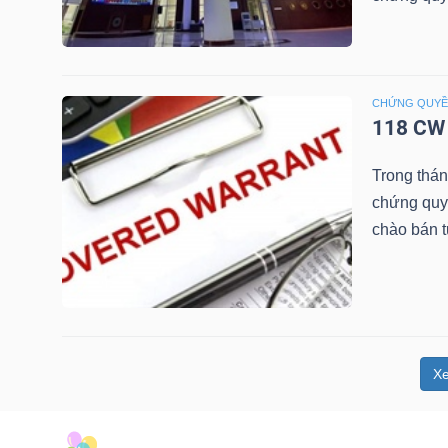
NGUYÊN
VẬT
LIỆU
CHỨNG QUY
118 CW 
Trong thá
CÔNG
chứng quy
NGHIỆP
chào bán 
TIÊU
DÙNG
X
KHÔNG
THIẾT