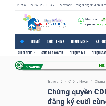
Thứ Sáu, 07/08/2026
03:54:29
Vietstock - Trang thông tin điện tử 
VN-Index
1772.72
7.94
Tất cả
Tính năng
Ngành
Mã chứng khoán
Lãnh
TIN MỚI
CHỨNG KHOÁN
DOANH NGHIỆP
BẤT ĐỘ
Tính
năng
CHỦ ĐỀ NÓNG
CÔNG BỐ THÔNG TIN
DỮ LIỆU VĨ MÔ
DỮ LIỆU NGÀ
(-)
VIETSTOCK
Trang chủ
Chứng khoán
Chứng 
Chứng quyền CD
CHỨNG
đăng ký cuối cùn
KHOÁN