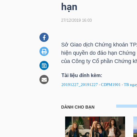
hạn
27/12/2019 16:03
DOANH
NGHIỆP
Sở Giao dịch Chứng khoán
TP
hiện quyền do đáo hạn Chứng
BẤT
của Công ty Cổ phần Chứng 
ĐỘNG
SẢN
Tài liệu đính kèm:
20191227_20191227 - CDPM1901 - TB ngay d
TÀI
Chứng quyền CDPM1901: Thông
CHÍNH
quyền do đáo hạn