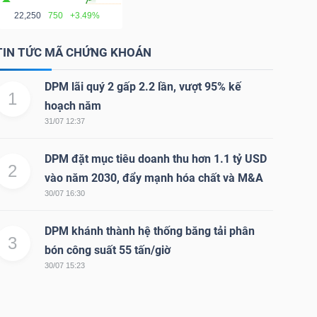
22,250
750
+3.49%
TIN TỨC MÃ CHỨNG KHOÁN
DPM lãi quý 2 gấp 2.2 lần, vượt 95% kế
1
hoạch năm
31/07 12:37
DPM đặt mục tiêu doanh thu hơn 1.1 tỷ USD
2
vào năm 2030, đẩy mạnh hóa chất và M&A
30/07 16:30
DPM khánh thành hệ thống băng tải phân
3
bón công suất 55 tấn/giờ
30/07 15:23