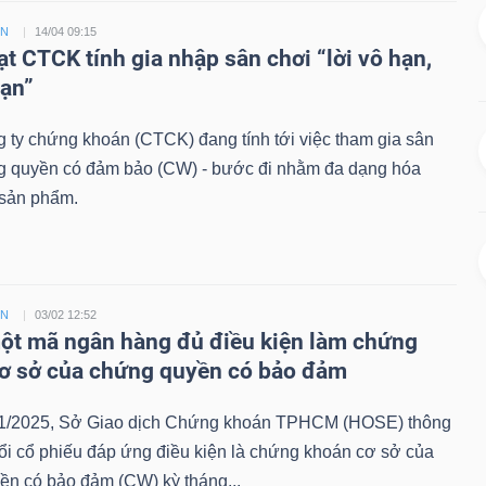
ỀN
14/04 09:15
ạt CTCK tính gia nhập sân chơi “lời vô hạn,
hạn”
 ty chứng khoán (CTCK) đang tính tới việc tham gia sân
g quyền có đảm bảo (CW) - bước đi nhằm đa dạng hóa
sản phẩm.
ỀN
03/02 12:52
t mã ngân hàng đủ điều kiện làm chứng
ơ sở của chứng quyền có bảo đảm
1/2025, Sở Giao dịch Chứng khoán TPHCM (HOSE) thông
ổi cổ phiếu đáp ứng điều kiện là chứng khoán cơ sở của
ền có bảo đảm (CW) kỳ tháng...