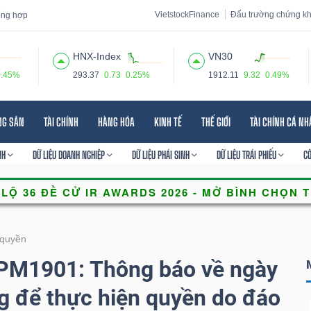
VietstockFinance
Đấu trường chứng k
tổng hợp
HNX-Index
VN30
0.45%
293.37
0.73
0.25%
1912.11
9.32
0.49%
 đạo
Tin tức
Báo cáo phân tích
Thuật ngữ
Dịch vụ
NG SẢN
TÀI CHÍNH
HÀNG HÓA
KINH TẾ
THẾ GIỚI
TÀI CHÍNH CÁ N
NH
DỮ LIỆU DOANH NGHIỆP
DỮ LIỆU PHÁI SINH
DỮ LIỆU TRÁI PHIẾU
C
quyền
PM1901: Thông báo về ngày
g để thực hiện quyền do đáo