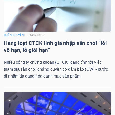
DỊCH
VỤ
TRUYỀN
THÔNG
CHỨNG QUYỀN
14/04 09:15
Hàng loạt CTCK tính gia nhập sân chơi “lời
vô hạn, lỗ giới hạn”
TIỆN
ÍCH
Nhiều công ty chứng khoán (CTCK) đang tính tới việc
tham gia sân chơi chứng quyền có đảm bảo (CW) - bước
đi nhằm đa dạng hóa danh mục sản phẩm.
BẤT
ĐỘNG
SẢN