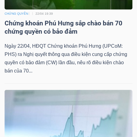
CHỨNG QUYỀN
22/04 19:39
Chứng khoán Phú Hưng sắp chào bán 70
TÀI
chứng quyền có bảo đảm
CHÍNH
Ngày 22/04, HĐQT Chứng khoán Phú Hưng (UPCoM:
PHS) ra Nghị quyết thông qua điều kiện cung cấp chứng
quyền có bảo đảm (CW) lần đầu, nêu rõ điều kiện chào
bán của 70...
CÔNG
NGHỆ
THÔNG
TIN