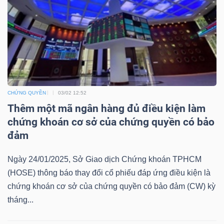
Mã
chứng
khoán
(-)
Tất cả
Cổ phiếu
Chỉ số
Chứng chỉ quỹ
Chứng 
CHỨNG QUYỀN
03/02 12:52
Lãnh
Thêm một mã ngân hàng đủ điều kiện làm
đạo
chứng khoán cơ sở của chứng quyền có bảo
(-)
đảm
Tất cả
Người nội bộ
Người liên quan
Cổ đông lớn
Ngày 24/01/2025, Sở Giao dịch Chứng khoán TPHCM
(HOSE) thông báo thay đổi cổ phiếu đáp ứng điều kiện là
Tin
chứng khoán cơ sở của chứng quyền có bảo đảm (CW) kỳ
tức
tháng...
(-)