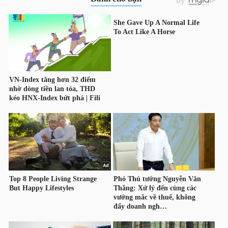
HÀNG
HÓA
KINH
TẾ
THẾ
GIỚI
ĐÔNG
DƯƠNG