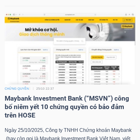
LIỆU
Ngành
(-)
VS-
SECTOR
CHỨNG QUYỀN
25/10 22:37
Maybank Investment Bank (“MSVN”) công
NĂNG
bố niêm yết 10 chứng quyền có bảo đảm
LƯỢNG
trên HOSE
Ngày 25/10/2025, Công ty TNHH Chứng khoán Maybank
(hay còn gọi là Maybank Investment Bank Việt Nam, viết