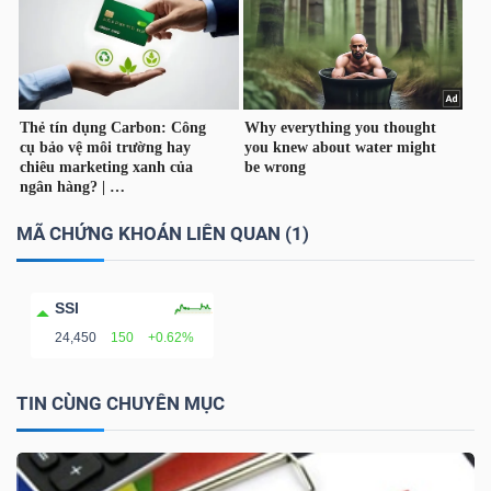
TÀI
CHÍNH
CÁ
NHÂN
MÃ CHỨNG KHOÁN LIÊN QUAN (1)
PHÂN
TÍCH
SSI
VIETSTOCKFINANCE
24,450
150
+0.62%
TIN CÙNG CHUYÊN MỤC
VĨ
MÔ