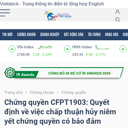
Vietstock - Trang thông tin điện tử tổng hợp
English
TIN MỚI
CHỨNG KHOÁN
DOANH NGHIỆP
BẤT ĐỘNG SẢN
TÀI CHÍNH
HÀNG HÓA
KIN
Tất cả
Tính năng
Ngành
Mã chứng khoán
Lãnh
VN-Index
HNX-Index
Tính
1768.06
3.28
0.19%
293.44
0.80
0.27%
năng
(-)
VIETSTOCK
Trang chủ
Chứng khoán
Chứng quyền
Chứng quyền CFPT1903: Quyết
định về việc chấp thuận hủy niêm
CHỨNG
yết chứng quyền có bảo đảm
KHOÁN