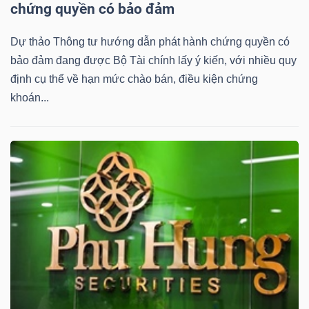
YẾU
chứng quyền có bảo đảm
Dự thảo Thông tư hướng dẫn phát hành chứng quyền có
bảo đảm đang được Bộ Tài chính lấy ý kiến, với nhiều quy
định cụ thể về hạn mức chào bán, điều kiện chứng
TIÊU
khoán...
DÙNG
THIẾT
YẾU
CHĂM
SÓC
SỨC
KHỎE