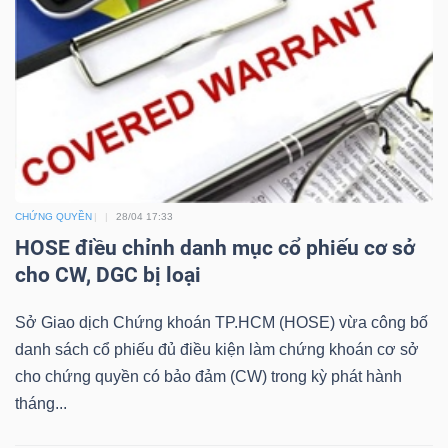
NGÀNH
DOANH
NGHIỆP
CHỨNG QUYỀN
28/04 17:33
HOSE điều chỉnh danh mục cổ phiếu cơ sở
cho CW, DGC bị loại
CỔ
PHIẾU
Sở Giao dịch Chứng khoán TP.HCM (HOSE) vừa công bố
danh sách cổ phiếu đủ điều kiện làm chứng khoán cơ sở
cho chứng quyền có bảo đảm (CW) trong kỳ phát hành
tháng...
PHÁI
SINH