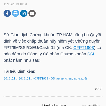
11/12/2019 10:31
DOANH
NGHIỆP
Sở Giao dịch Chứng khoán
TP.HCM
công bố Quyết
định về việc chấp thuận hủy niêm yết Chứng quyền
BẤT
FPT/6M/SSI/C/EU/Cash-01 (mã CK:
CFPT1903
) có
ĐỘNG
bảo đảm do Công ty Cổ phần Chứng khoán
SSI
SẢN
phát hành như sau:
Tài liệu đính kèm:
20191211_20191211 - CFPT1903 - QD huy ny chung quyen.pdf
TÀI
CHÍNH
HOSE
Chứng quyền CFPT1903: Quyết định về việc chấp
thuận hủy niêm yết chứng quyền có bảo đảm