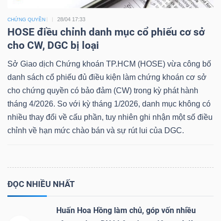
28/04 17:33
CHỨNG QUYỀN
HOSE điều chỉnh danh mục cổ phiếu cơ sở
cho CW, DGC bị loại
Dữ
liệu
Sở Giao dịch Chứng khoán TP.HCM (HOSE) vừa công bố
tài
danh sách cổ phiếu đủ điều kiện làm chứng khoán cơ sở
chính
cho chứng quyền có bảo đảm (CW) trong kỳ phát hành
tháng 4/2026. So với kỳ tháng 1/2026, danh mục không có
nhiều thay đổi về cấu phần, tuy nhiên ghi nhận một số điều
chỉnh về hạn mức chào bán và sự rút lui của DGC.
ĐỌC NHIỀU NHẤT
Huấn Hoa Hồng làm chủ, góp vốn nhiều