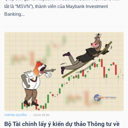
NGUYÊN
tắt là “MSVN”), thành viên của Maybank Investment
VẬT
Banking...
LIỆU
CÔNG
NGHIỆP
TIÊU
DÙNG
KHÔNG
CHỨNG QUYỀN
10/10 20:00
THIẾT
Bộ Tài chính lấy ý kiến dự thảo Thông tư về