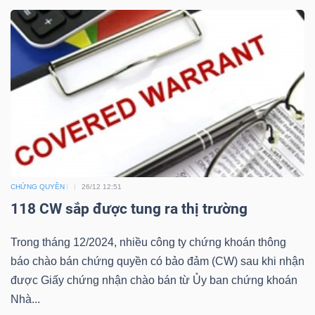
Bài
viết
của
tác
giả
(-)
Báo
CHỨNG QUYỀN
26/12 12:51
cáo
118 CW sắp được tung ra thị trường
phân
tích
Trong tháng 12/2024, nhiều công ty chứng khoán thông
(-)
báo chào bán chứng quyền có bảo đảm (CW) sau khi nhận
được Giấy chứng nhận chào bán từ Ủy ban chứng khoán
Thuật
Nhà...