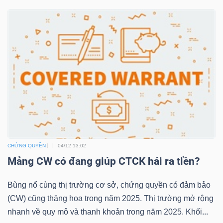
TRÁI
PHIẾU
CÔNG
CỤ
ĐẦU
TƯ
CHỨNG QUYỀN
04/12 13:02
Mảng CW có đang giúp CTCK hái ra tiền?
Bùng nổ cùng thị trường cơ sở, chứng quyền có đảm bảo
TRUY
(CW) cũng thăng hoa trong năm 2025. Thị trường mở rộng
XUẤT
nhanh về quy mô và thanh khoản trong năm 2025. Khối...
DỮ