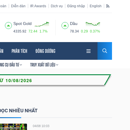
hoán
Diễn đàn
IR Awards
Dịch vụ
Đăng nhập
English
Spot Gold
Dầu
4335.92
72.44
1.7%
78.34
0.29
0.37%
HÂN
PHÂN TÍCH
ĐÔNG DƯƠNG
ÔNG CỤ ĐẦU TƯ
TRUY XUẤT DỮ LIỆU
ĐỌC NHIỀU NHẤT
04/08 10:03