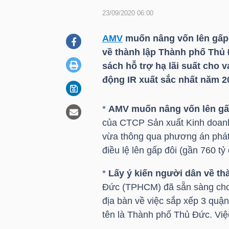
23/09/2020 06:00
DOANH
AMV
muốn nâng vốn lên gấp đ
NGHIỆP
về thành lập Thành phố Thủ
sách hỗ trợ hạ lãi suất cho 
động IR xuất sắc nhất năm 20
BẤT
*
AMV
muốn nâng vốn lên gấp
ĐỘNG
của CTCP Sản xuất Kinh doanh 
SẢN
vừa thông qua phương án phát 
điều lệ lên gấp đôi (gần 760 tỷ
*
Lấy ý kiến người dân về t
TÀI
Đức (TPHCM) đã sẵn sàng cho v
CHÍNH
địa bàn về việc sắp xếp 3 quậ
tên là Thành phố Thủ Đức. Việ