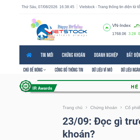
Thứ Sáu, 07/08/2026
16:38:46
Vietstock - Trang thông tin điện tử 
VN-Index
1768.06
3.28
Tất cả
Tính năng
Ngành
Mã chứng khoán
Lãnh
TIN MỚI
CHỨNG KHOÁN
DOANH NGHIỆP
BẤT ĐỘ
Tính
năng
CHỦ ĐỀ NÓNG
CÔNG BỐ THÔNG TIN
DỮ LIỆU VĨ MÔ
DỮ LIỆU NGÀ
(-)
VIETSTOCK
Trang chủ
Chứng khoán
Cổ phi
23/09: Đọc gì trư
CHỨNG
khoán?
KHOÁN