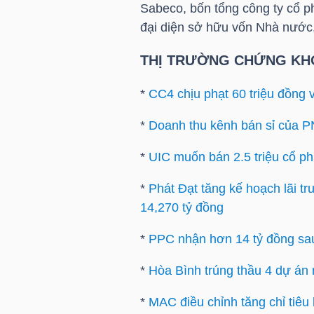
Sabeco, bốn tổng công ty cổ 
đại diện sở hữu vốn Nhà nước,
NGÀNH
THỊ TRƯỜNG CHỨNG KH
*
CC4 chịu phạt 60 triệu đồng v
DOANH
*
Doanh thu kênh bán sỉ của P
NGHIỆP
*
UIC muốn bán 2.5 triệu cổ ph
*
Phát Đạt tăng kế hoạch lãi t
CỔ
14,270 tỷ đồng
PHIẾU
*
PPC nhận hơn 14 tỷ đồng sau
*
Hòa Bình trúng thầu 4 dự án m
PHÁI
*
MAC điều chỉnh tăng chỉ tiê
SINH