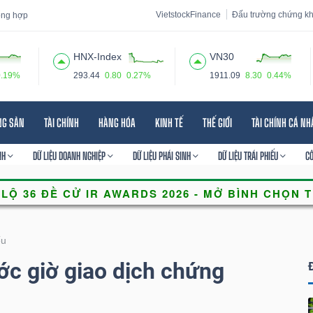
VietstockFinance
Đấu trường chứng k
tổng hợp
HNX-Index
VN30
0.19%
293.44
0.80
0.27%
1911.09
8.30
0.44%
 đạo
Tin tức
Báo cáo phân tích
Thuật ngữ
Dịch vụ
NG SẢN
TÀI CHÍNH
HÀNG HÓA
KINH TẾ
THẾ GIỚI
TÀI CHÍNH CÁ N
NH
DỮ LIỆU DOANH NGHIỆP
DỮ LIỆU PHÁI SINH
DỮ LIỆU TRÁI PHIẾU
C
ếu
ớc giờ giao dịch chứng