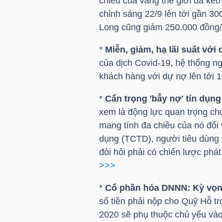
chiều của vàng thế giới đã ké
chỉnh sáng 22/9 lên tới gần 3
TÀI
Long cũng giảm 250.000 đồng
CHÍNH
*
Miễn, giảm, hạ lãi suất với 
CÁ
của dịch Covid-19, hệ thống n
NHÂN
khách hàng với dự nợ lên tới 1,
*
Cẩn trọng 'bẫy nợ' tín dụng
PHÂN
xem là động lực quan trọng cho
mang tính đa chiều của nó đối 
TÍCH
dụng (TCTD), người tiêu dùng v
VIETSTOCKFINANCE
đòi hỏi phải có chiến lược phá
>>>
*
Cổ phần hóa DNNN: Kỳ vọn
VĨ
số tiền phải nộp cho Quỹ Hỗ tr
MÔ
2020 sẽ phụ thuộc chủ yếu vào 