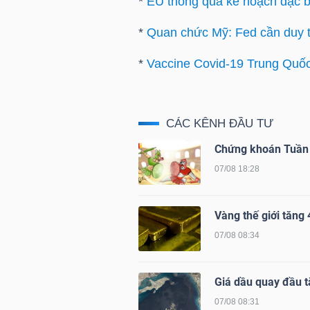
*
EU thông qua kế hoạch đặc bi
NGUYÊN
VẬT
*
Quan chức Mỹ: Fed cần duy tr
LIỆU
*
Vaccine Covid-19 Trung Quốc
CÁC KÊNH ĐẦU TƯ
CÔNG
Chứng khoán Tuần 
NGHIỆP
07/08 18:28
Vàng thế giới tăng 4
07/08 08:34
TIÊU
DÙNG
KHÔNG
Giá dầu quay đầu t
THIẾT
07/08 08:31