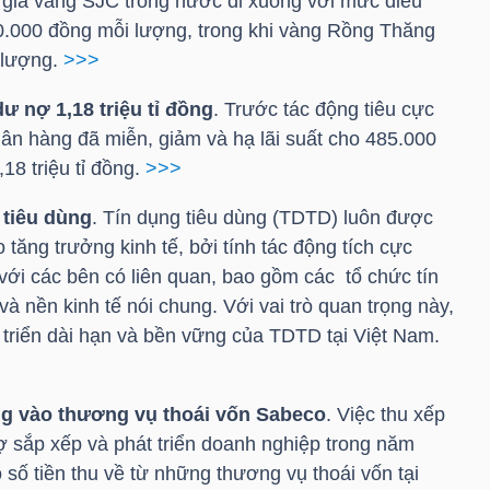
o
giá vàng SJC
trong nước đi xuống với mức điều
00.000 đồng mỗi lượng, trong khi vàng Rồng Thăng
/lượng.
>>>
dư nợ 1,18 triệu tỉ đồng
. Trước tác động tiêu cực
gân hàng đã miễn, giảm và hạ lãi suất cho 485.000
18 triệu tỉ đồng.
>>>
 tiêu dùng
. Tín dụng tiêu dùng (TDTD) luôn được
 tăng trưởng kinh tế, bởi tính tác động tích cực
với các bên có liên quan, bao gồm các tổ chức tín
à nền kinh tế nói chung. Với vai trò quan trọng này,
t triển dài hạn và bền vững của TDTD tại Việt Nam.
g vào thương vụ thoái vốn Sabeco
. Việc thu xếp
ợ sắp xếp và phát triển doanh nghiệp trong năm
số tiền thu về từ những thương vụ thoái vốn tại