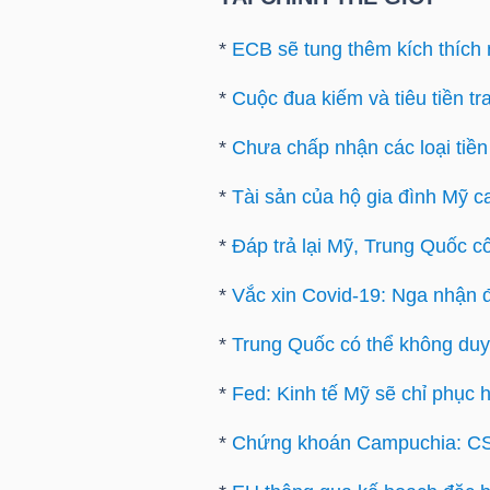
LIỆU
*
ECB sẽ tung thêm kích thích 
Ngành
*
Cuộc đua kiếm và tiêu tiền t
(-)
*
Chưa chấp nhận các loại tiền
VS-
SECTOR
*
Tài sản của hộ gia đình Mỹ c
*
Đáp trả lại Mỹ, Trung Quốc cô
*
Vắc xin Covid-19: Nga nhận đ
*
Trung Quốc có thể không duy
NĂNG
LƯỢNG
*
Fed: Kinh tế Mỹ sẽ chỉ phục 
*
Chứng khoán Campuchia: CSX