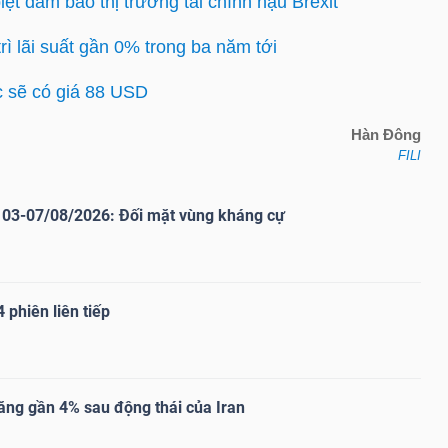
ệt đảm bảo thị trường tài chính hậu Brexit
ì lãi suất gần 0% trong ba năm tới
 sẽ có giá 88 USD
Hàn Đông
FILI
03-07/08/2026: Đối mặt vùng kháng cự
 phiên liên tiếp
ăng gần 4% sau động thái của Iran