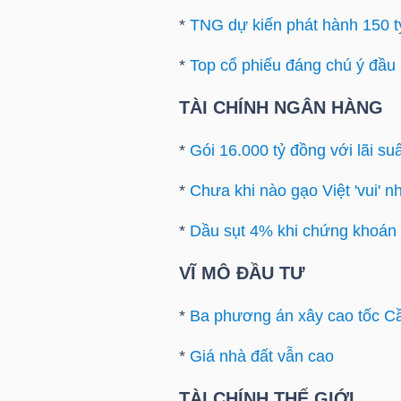
*
TNG dự kiến phát hành 150 tỷ
*
Top cổ phiếu đáng chú ý đầu 
TRÁI
PHIẾU
TÀI CHÍNH NGÂN HÀNG
*
Gói 16.000 tỷ đồng với lãi s
CÔNG
*
Chưa khi nào gạo Việt 'vui' n
CỤ
*
Dầu sụt 4% khi chứng khoán 
ĐẦU
TƯ
VĨ MÔ ĐẦU TƯ
*
Ba phương án xây cao tốc C
TRUY
*
Giá nhà đất vẫn cao
XUẤT
DỮ
TÀI CHÍNH THẾ GIỚI