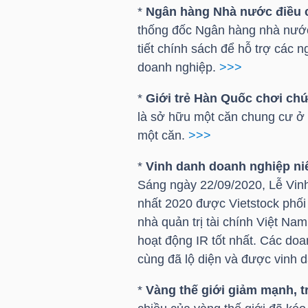
HÀNG
*
Ngân hàng Nhà nước điều ch
HÓA
thống đốc Ngân hàng nhà nước
tiết chính sách để hỗ trợ các 
doanh nghiệp.
>>>
KINH
*
Giới trẻ Hàn Quốc chơi ch
TẾ
là sở hữu một căn chung cư ở 
một căn.
>>>
*
Vinh danh doanh nghiệp niê
THẾ
Sáng ngày 22/09/2020, Lễ Vinh
GIỚI
nhất 2020 được Vietstock phối 
nhà quản trị tài chính Việt N
hoạt động IR tốt nhất. Các doa
ĐÔNG
cùng đã lộ diện và được vinh
DƯƠNG
*
Vàng thế giới giảm mạnh, t