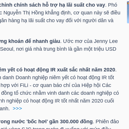
ỉnh chính sách hỗ trợ hạ lãi suất cho vay
. Phó
 Nguyễn Thị Hồng khẳng định, cơ quan này sẽ điều
ngân hàng hạ lãi suất cho vay đối với người dân và
ứng khoán để nhanh giàu
. Ước mơ của Jenny Lee
Seoul, nơi giá nhà trung bình là gần một
triệu USD
m yết có hoạt động IR xuất sắc nhất năm 2020
.
 danh Doanh nghiệp niêm yết có hoạt động IR tốt
hợp với FiLi - cơ quan báo chí của Hiệp hội Các
am đồng tổ chức nhằm vinh danh các doanh nghiệp có
nh nghiệp có hoạt động IR tốt nhất năm 2020 cuối
 danh.
>>>
rong nước 'bốc hơi' gần 300.000 đồng
. Phiên đảo