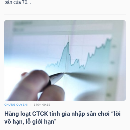
bán của 70...
BẤT
ĐỘNG
SẢN
Mã
chứng
khoán
(-)
Tất cả
Cổ phiếu
Chỉ số
Chứng chỉ quỹ
Chứng 
Lãnh
đạo
CHỨNG QUYỀN
14/04 09:15
(-)
Hàng loạt CTCK tính gia nhập sân chơi “lời
Tất cả
Người nội bộ
Người liên quan
Cổ đông lớn
vô hạn, lỗ giới hạn”