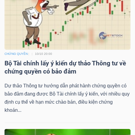
SỨC
KHỎE
TÀI
CHỨNG QUYỀN
10/10 20:00
CHÍNH
Bộ Tài chính lấy ý kiến dự thảo Thông tư về
chứng quyền có bảo đảm
Dự thảo Thông tư hướng dẫn phát hành chứng quyền có
bảo đảm đang được Bộ Tài chính lấy ý kiến, với nhiều quy
CÔNG
định cụ thể về hạn mức chào bán, điều kiện chứng
NGHỆ
khoán...
THÔNG
TIN