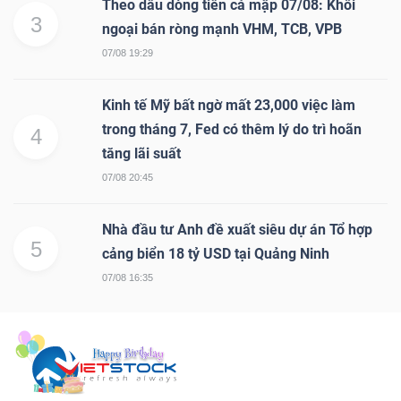
Theo dấu dòng tiền cá mập 07/08: Khối
3
ngoại bán ròng mạnh VHM, TCB, VPB
07/08 19:29
Kinh tế Mỹ bất ngờ mất 23,000 việc làm
trong tháng 7, Fed có thêm lý do trì hoãn
4
tăng lãi suất
07/08 20:45
Nhà đầu tư Anh đề xuất siêu dự án Tổ hợp
5
cảng biển 18 tỷ USD tại Quảng Ninh
07/08 16:35