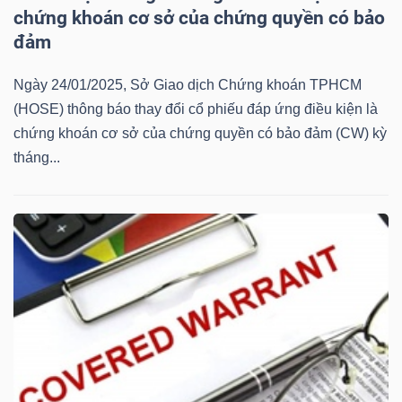
(-)
chứng khoán cơ sở của chứng quyền có bảo
đảm
Thuật
Ngày 24/01/2025, Sở Giao dịch Chứng khoán TPHCM
ngữ
(HOSE) thông báo thay đổi cổ phiếu đáp ứng điều kiện là
(-)
chứng khoán cơ sở của chứng quyền có bảo đảm (CW) kỳ
tháng...
Dịch
vụ
(-)
Đào
tạo