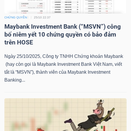
YẾU
CHỨNG QUYỀN
25/10 22:37
Maybank Investment Bank (“MSVN”) công
bố niêm yết 10 chứng quyền có bảo đảm
TIÊU
trên HOSE
DÙNG
THIẾT
Ngày 25/10/2025, Công ty TNHH Chứng khoán Maybank
YẾU
(hay còn gọi là Maybank Investment Bank Việt Nam, viết
tắt là “MSVN”), thành viên của Maybank Investment
Banking...
CHĂM
SÓC