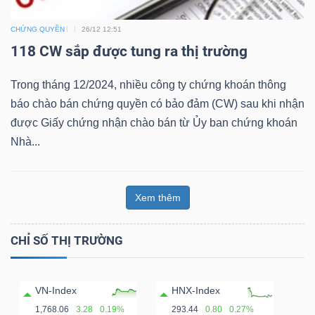
Sách
CHỨNG QUYỀN
26/12 12:51
tài
118 CW sắp được tung ra thị trường
chính
Trong tháng 12/2024, nhiều công ty chứng khoán thông
báo chào bán chứng quyền có bảo đảm (CW) sau khi nhận
được Giấy chứng nhận chào bán từ Ủy ban chứng khoán
Nhà...
Công
cụ
đầu
Xem thêm
tư
CHỈ SỐ THỊ TRƯỜNG
VN-Index
HNX-Index
Truyền
1,768.06
3.28
0.19%
293.44
0.80
0.27%