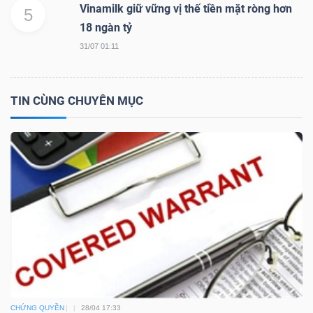
Vinamilk giữ vững vị thế tiền mặt ròng hơn
5
18 ngàn tỷ
31/07 01:11
TRÁI
PHIẾU
TIN CÙNG CHUYÊN MỤC
CÔNG
CỤ
ĐẦU
TƯ
TRUY
XUẤT
DỮ
CHỨNG QUYỀN
28/04 17:33