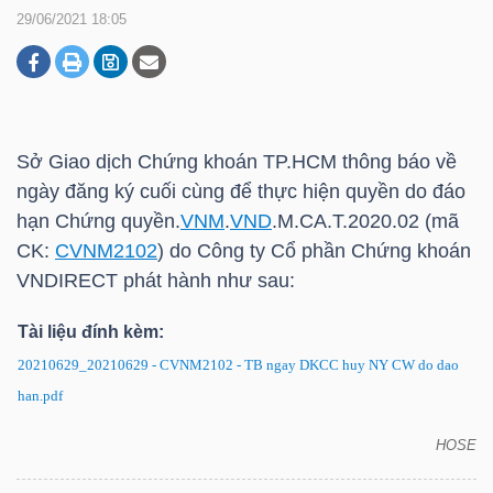
29/06/2021 18:05
DOANH
NGHIỆP
Sở Giao dịch Chứng khoán
TP.HCM
thông báo về
ngày đăng ký cuối cùng để thực hiện quyền do đáo
BẤT
hạn Chứng quyền.
VNM
.
VND
.M.CA.T.2020.02 (mã
ĐỘNG
CK:
CVNM2102
) do Công ty Cổ phần Chứng khoán
SẢN
VNDIRECT phát hành như sau:
Tài liệu đính kèm:
20210629_20210629 - CVNM2102 - TB ngay DKCC huy NY CW do dao
TÀI
han.pdf
CHÍNH
HOSE
Chứng quyền CVNM2102: Thông báo về ngày đăng