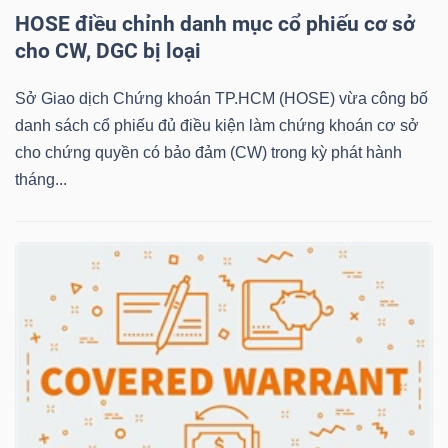
LIỆU
HOSE điều chỉnh danh mục cổ phiếu cơ sở
cho CW, DGC bị loại
Ngành
(-)
Sở Giao dịch Chứng khoán TP.HCM (HOSE) vừa công bố
danh sách cổ phiếu đủ điều kiện làm chứng khoán cơ sở
VS-
cho chứng quyền có bảo đảm (CW) trong kỳ phát hành
SECTOR
tháng...
NĂNG
LƯỢNG