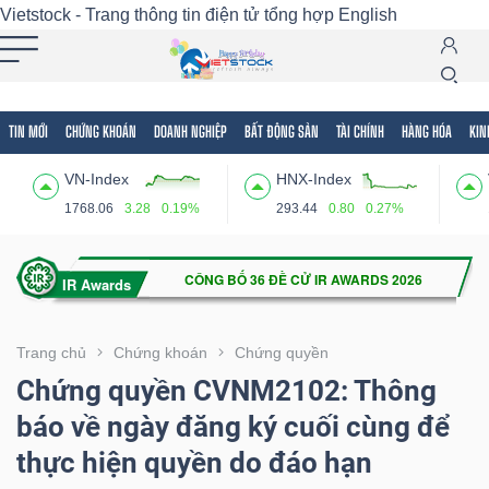
Vietstock - Trang thông tin điện tử tổng hợp
English
TIN MỚI
CHỨNG KHOÁN
DOANH NGHIỆP
BẤT ĐỘNG SẢN
TÀI CHÍNH
HÀNG HÓA
KIN
Tất cả
Tính năng
Ngành
Mã chứng khoán
Lãnh
VN-Index
HNX-Index
Tính
1768.06
3.28
0.19%
293.44
0.80
0.27%
năng
(-)
VIETSTOCK
Trang chủ
Chứng khoán
Chứng quyền
Chứng quyền CVNM2102: Thông
báo về ngày đăng ký cuối cùng để
CHỨNG
thực hiện quyền do đáo hạn
KHOÁN