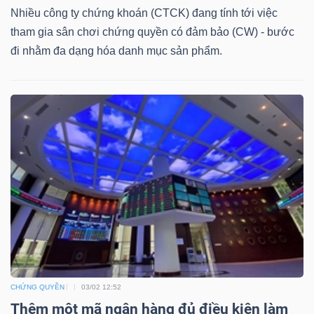
Nhiều công ty chứng khoán (CTCK) đang tính tới việc
Tin
tham gia sân chơi chứng quyền có đảm bảo (CW) - bước
tức
đi nhằm đa dạng hóa danh mục sản phẩm.
(-)
Bài
viết
của
tác
giả
(-)
Báo
cáo
phân
CHỨNG QUYỀN
03/02 12:52
tích
Thêm một mã ngân hàng đủ điều kiện làm