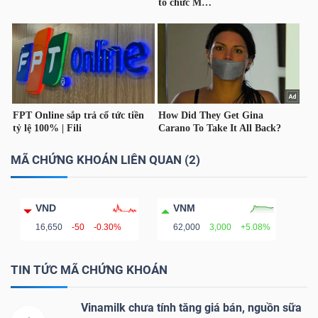
TÀI
CHÍNH
CÁ
NHÂN
MÃ CHỨNG KHOÁN LIÊN QUAN (2)
PHÂN
TÍCH
VIETSTOCKFINANCE
VND
VNM
16,650
-50
-0.30%
62,000
3,000
+5.08%
TIN TỨC MÃ CHỨNG KHOÁN
VĨ
MÔ
Vinamilk chưa tính tăng giá bán, nguồn sữa