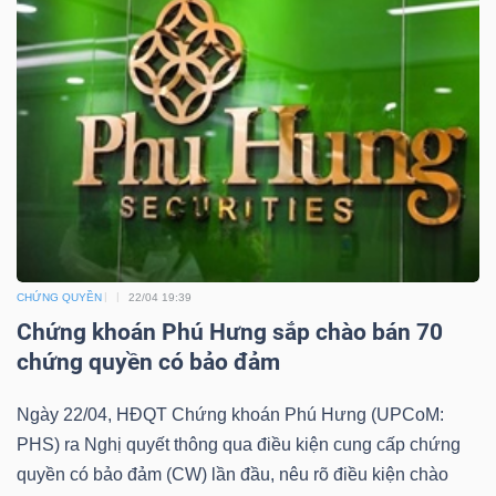
DỊCH
VỤ
TRUYỀN
THÔNG
CHỨNG QUYỀN
22/04 19:39
Chứng khoán Phú Hưng sắp chào bán 70
TIỆN
chứng quyền có bảo đảm
ÍCH
Ngày 22/04, HĐQT Chứng khoán Phú Hưng (UPCoM:
PHS) ra Nghị quyết thông qua điều kiện cung cấp chứng
quyền có bảo đảm (CW) lần đầu, nêu rõ điều kiện chào