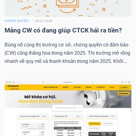
NGUYÊN
VẬT
CHỨNG QUYỀN
04/12 13:02
LIỆU
Mảng CW có đang giúp CTCK hái ra tiền?
Bùng nổ cùng thị trường cơ sở, chứng quyền có đảm bảo
(CW) cũng thăng hoa trong năm 2025. Thị trường mở rộng
CÔNG
nhanh về quy mô và thanh khoản trong năm 2025. Khối...
NGHIỆP
TIÊU
DÙNG
KHÔNG
THIẾT