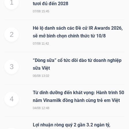
1
tươi đủ đến 2028
07/08 15:45
NGÀNH
Hé lộ danh sách các Đề cử IR Awards 2026,
2
sẽ mở bình chọn chính thức từ 10/8
07/08 11:42
DOANH
NGHIỆP
“Dòng sữa” cổ tức dồi dào từ doanh nghiệp
3
sữa Việt
06/08 13:02
CỔ
PHIẾU
Từ dinh dưỡng đến khát vọng: Hành trình 50
4
năm Vinamilk đồng hành cùng trẻ em Việt
04/08 12:48
PHÁI
Lợi nhuận ròng quý 2 gần 3.2 ngàn tỷ,
SINH