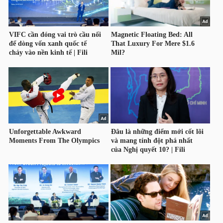
HÀNG
HÓA
KINH
TẾ
THẾ
GIỚI
ĐÔNG
DƯƠNG