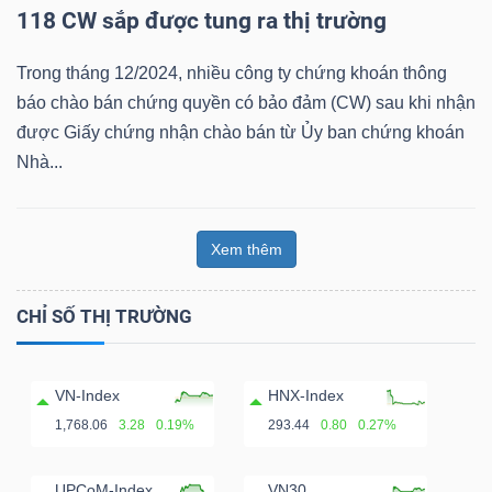
118 CW sắp được tung ra thị trường
Bài
viết
Trong tháng 12/2024, nhiều công ty chứng khoán thông
của
báo chào bán chứng quyền có bảo đảm (CW) sau khi nhận
tác
được Giấy chứng nhận chào bán từ Ủy ban chứng khoán
giả
Nhà...
(-)
Xem thêm
Báo
cáo
CHỈ SỐ THỊ TRƯỜNG
phân
tích
(-)
VN-Index
HNX-Index
1,768.06
3.28
0.19%
293.44
0.80
0.27%
Thuật
UPCoM-Index
VN30