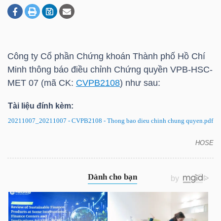
DOANH
NGHIỆP
Công ty Cổ phần Chứng khoán Thành phố Hồ Chí
Minh thông báo điều chỉnh Chứng quyền VPB-HSC-
MET 07 (mã CK:
CVPB2108
) như sau:
BẤT
Tài liệu đính kèm:
ĐỘNG
SẢN
20211007_20211007 - CVPB2108 - Thong bao dieu chinh chung quyen.pdf
HOSE
Thông báo điều chỉnh Chứng quyền CVPB2108
TÀI
CHÍNH