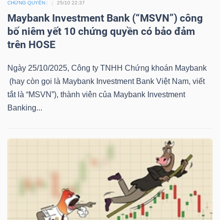
CHỨNG QUYỀN
25/10 22:37
LIỆU
Maybank Investment Bank (“MSVN”) công
bố niêm yết 10 chứng quyền có bảo đảm
Ngành
trên HOSE
(-)
Ngày 25/10/2025, Công ty TNHH Chứng khoán Maybank
VS-
(hay còn gọi là Maybank Investment Bank Việt Nam, viết
SECTOR
tắt là “MSVN”), thành viên của Maybank Investment
Banking...
NĂNG
LƯỢNG