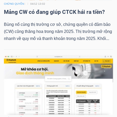
CHỨNG QUYỀN
04/12 13:02
Mảng CW có đang giúp CTCK hái ra tiền?
TRÁI
Bùng nổ cùng thị trường cơ sở, chứng quyền có đảm bảo
PHIẾU
(CW) cũng thăng hoa trong năm 2025. Thị trường mở rộng
nhanh về quy mô và thanh khoản trong năm 2025. Khối...
CÔNG
CỤ
ĐẦU
TƯ
TRUY
XUẤT
DỮ