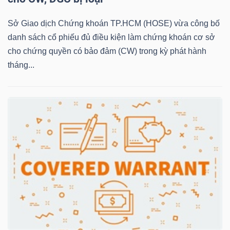
Sở Giao dịch Chứng khoán TP.HCM (HOSE) vừa công bố
danh sách cổ phiếu đủ điều kiện làm chứng khoán cơ sở
NGÀNH
cho chứng quyền có bảo đảm (CW) trong kỳ phát hành
tháng...
DOANH
NGHIỆP
CỔ
PHIẾU
PHÁI
SINH