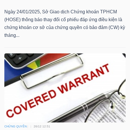
Mã
Ngày 24/01/2025, Sở Giao dịch Chứng khoán TPHCM
chứng
(HOSE) thông báo thay đổi cổ phiếu đáp ứng điều kiện là
khoán
chứng khoán cơ sở của chứng quyền có bảo đảm (CW) kỳ
(-)
tháng...
Tất cả
Cổ phiếu
Chỉ số
Chứng chỉ quỹ
Chứng 
Lãnh
đạo
(-)
Tất cả
Người nội bộ
Người liên quan
Cổ đông lớn
Tin
tức
(-)
CHỨNG QUYỀN
26/12 12:51