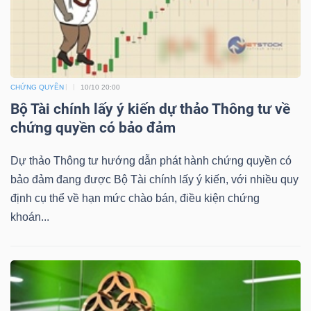
NGUYÊN
VẬT
LIỆU
CHỨNG QUYỀN
10/10 20:00
Bộ Tài chính lấy ý kiến dự thảo Thông tư về
chứng quyền có bảo đảm
CÔNG
NGHIỆP
Dự thảo Thông tư hướng dẫn phát hành chứng quyền có
bảo đảm đang được Bộ Tài chính lấy ý kiến, với nhiều quy
định cụ thể về hạn mức chào bán, điều kiện chứng
khoán...
TIÊU
DÙNG
KHÔNG
THIẾT