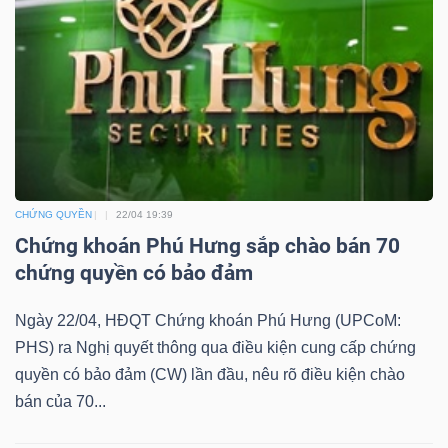
YẾU
TIÊU
DÙNG
THIẾT
YẾU
CHỨNG QUYỀN
22/04 19:39
Chứng khoán Phú Hưng sắp chào bán 70
chứng quyền có bảo đảm
Ngày 22/04, HĐQT Chứng khoán Phú Hưng (UPCoM:
CHĂM
PHS) ra Nghị quyết thông qua điều kiện cung cấp chứng
SÓC
quyền có bảo đảm (CW) lần đầu, nêu rõ điều kiện chào
SỨC
bán của 70...
KHỎE