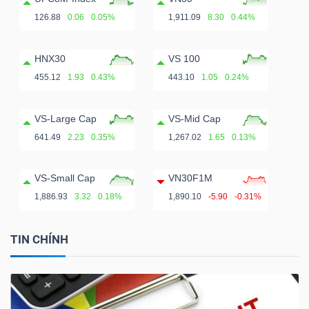
ngữ
(-)
126.88
0.06
0.05%
1,911.09
8.30
0.44%
HNX30
VS 100
Dịch
455.12
1.93
0.43%
443.10
1.05
0.24%
vụ
(-)
VS-Large Cap
VS-Mid Cap
641.49
2.23
0.35%
1,267.02
1.65
0.13%
Đào
VS-Small Cap
VN30F1M
tạo
1,886.93
3.32
0.18%
1,890.10
-5.90
-0.31%
TIN CHÍNH
Sách
tài
chính