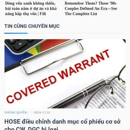
TÀI
CHÍNH
TIN CÙNG CHUYÊN MỤC
CÁ
NHÂN
PHÂN
TÍCH
VIETSTOCKFINANCE
CHỨNG QUYỀN
28/04 17:33
VĨ
HOSE điều chỉnh danh mục cổ phiếu cơ sở
MÔ
cho CW, DGC bị loại