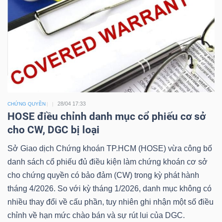
Công
cụ
đầu
tư
28/04 17:33
CHỨNG QUYỀN
HOSE điều chỉnh danh mục cổ phiếu cơ sở
cho CW, DGC bị loại
Sở Giao dịch Chứng khoán TP.HCM (HOSE) vừa công bố
danh sách cổ phiếu đủ điều kiện làm chứng khoán cơ sở
Truyền
cho chứng quyền có bảo đảm (CW) trong kỳ phát hành
thông
tháng 4/2026. So với kỳ tháng 1/2026, danh mục không có
tài
nhiều thay đổi về cấu phần, tuy nhiên ghi nhận một số điều
chính
chỉnh về hạn mức chào bán và sự rút lui của DGC.