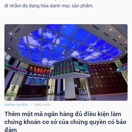
DỊCH
đi nhằm đa dạng hóa danh mục sản phẩm.
VỤ
TRUYỀN
THÔNG
TIỆN
ÍCH
CHỨNG QUYỀN
03/02 12:52
BẤT
Thêm một mã ngân hàng đủ điều kiện làm
ĐỘNG
chứng khoán cơ sở của chứng quyền có bảo
SẢN
đảm