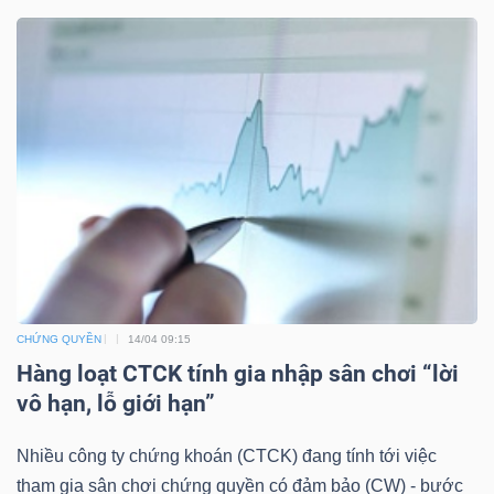
TÀI
CHÍNH
CÔNG
NGHỆ
THÔNG
CHỨNG QUYỀN
14/04 09:15
TIN
Hàng loạt CTCK tính gia nhập sân chơi “lời
vô hạn, lỗ giới hạn”
Nhiều công ty chứng khoán (CTCK) đang tính tới việc
tham gia sân chơi chứng quyền có đảm bảo (CW) - bước