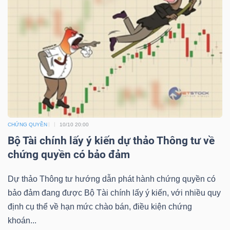
NGUYÊN
VẬT
LIỆU
CÔNG
NGHIỆP
CHỨNG QUYỀN
10/10 20:00
Bộ Tài chính lấy ý kiến dự thảo Thông tư về
chứng quyền có bảo đảm
TIÊU
Dự thảo Thông tư hướng dẫn phát hành chứng quyền có
DÙNG
bảo đảm đang được Bộ Tài chính lấy ý kiến, với nhiều quy
KHÔNG
định cụ thể về hạn mức chào bán, điều kiện chứng
THIẾT
khoán...