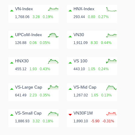
ngữ
(-)
VN-Index
HNX-Index
1,768.06
3.28
0.19%
293.44
0.80
0.27%
Dịch
UPCoM-Index
VN30
vụ
126.88
0.06
0.05%
1,911.09
8.30
0.44%
(-)
HNX30
VS 100
455.12
1.93
0.43%
443.10
1.05
0.24%
Đào
tạo
VS-Large Cap
VS-Mid Cap
641.49
2.23
0.35%
1,267.02
1.65
0.13%
VS-Small Cap
VN30F1M
Sách
1,886.93
3.32
0.18%
1,890.10
-5.90
-0.31%
tài
chính