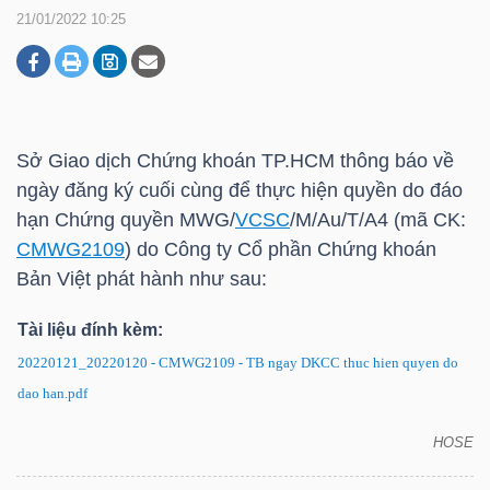
21/01/2022 10:25
DOANH
NGHIỆP
Sở Giao dịch Chứng khoán
TP.HCM
thông báo về
ngày đăng ký cuối cùng để thực hiện quyền do đáo
BẤT
hạn Chứng quyền MWG/
VCSC
/M/Au/T/A4 (mã CK:
ĐỘNG
CMWG2109
) do Công ty Cổ phần Chứng khoán
SẢN
Bản Việt phát hành như sau:
Tài liệu đính kèm:
20220121_20220120 - CMWG2109 - TB ngay DKCC thuc hien quyen do
TÀI
dao han.pdf
CHÍNH
HOSE
Chứng quyền CMWG2109: Thông báo về ngày