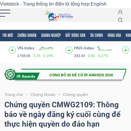
Vietstock - Trang thông tin điện tử tổng hợp
English
TIN MỚI
CHỨNG KHOÁN
DOANH NGHIỆP
BẤT ĐỘNG SẢN
TÀI CHÍNH
HÀNG HÓA
KIN
Tất cả
Tính năng
Ngành
Mã chứng khoán
Lãnh
VN-Index
HNX-Index
Tính
1768.06
3.28
0.19%
293.44
0.80
0.27%
năng
(-)
VIETSTOCK
Trang chủ
Chứng khoán
Chứng quyền
Chứng quyền CMWG2109: Thông
báo về ngày đăng ký cuối cùng để
CHỨNG
thực hiện quyền do đáo hạn
KHOÁN