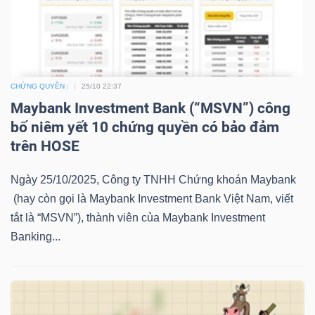
LIỆU
Ngành
(-)
CHỨNG QUYỀN
25/10 22:37
VS-
Maybank Investment Bank (“MSVN”) công
SECTOR
bố niêm yết 10 chứng quyền có bảo đảm
trên HOSE
Ngày 25/10/2025, Công ty TNHH Chứng khoán Maybank
(hay còn gọi là Maybank Investment Bank Việt Nam, viết
tắt là “MSVN”), thành viên của Maybank Investment
NĂNG
Banking...
LƯỢNG