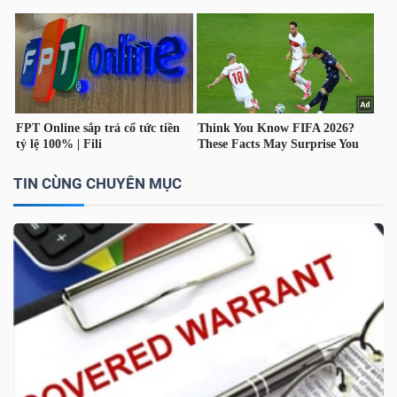
TÀI
CHÍNH
CÁ
NHÂN
TIN CÙNG CHUYÊN MỤC
PHÂN
TÍCH
VIETSTOCKFINANCE
VĨ
MÔ