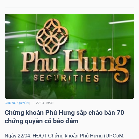
YẾU
TIÊU
DÙNG
THIẾT
YẾU
CHỨNG QUYỀN
22/04 19:39
CHĂM
Chứng khoán Phú Hưng sắp chào bán 70
SÓC
chứng quyền có bảo đảm
SỨC
KHỎE
Ngày 22/04, HĐQT Chứng khoán Phú Hưng (UPCoM: