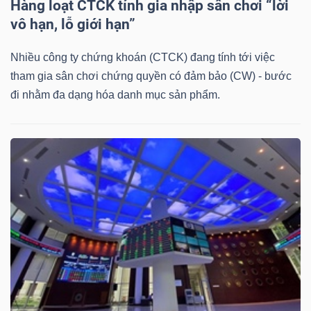
DỊCH
Hàng loạt CTCK tính gia nhập sân chơi “lời
vô hạn, lỗ giới hạn”
VỤ
TRUYỀN
Nhiều công ty chứng khoán (CTCK) đang tính tới việc
THÔNG
tham gia sân chơi chứng quyền có đảm bảo (CW) - bước
đi nhằm đa dạng hóa danh mục sản phẩm.
TIỆN
ÍCH
BẤT
ĐỘNG
SẢN