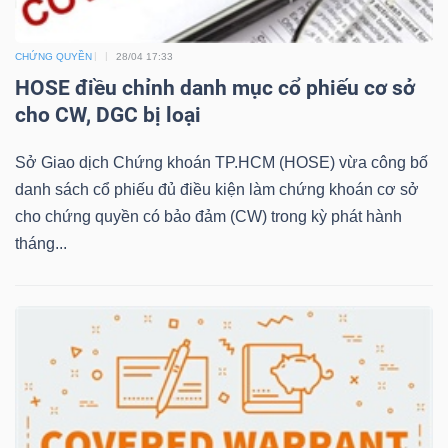
CHỨNG QUYỀN
28/04 17:33
NGÀNH
HOSE điều chỉnh danh mục cổ phiếu cơ sở
cho CW, DGC bị loại
Sở Giao dịch Chứng khoán TP.HCM (HOSE) vừa công bố
DOANH
danh sách cổ phiếu đủ điều kiện làm chứng khoán cơ sở
NGHIỆP
cho chứng quyền có bảo đảm (CW) trong kỳ phát hành
tháng...
CỔ
PHIẾU
PHÁI
SINH