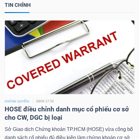
TIN CHÍNH
Công
cụ
đầu
tư
28/04 17:33
CHỨNG QUYỀN
Truyền
HOSE điều chỉnh danh mục cổ phiếu cơ sở
thông
cho CW, DGC bị loại
tài
chính
Sở Giao dịch Chứng khoán TP.HCM (HOSE) vừa công bố
danh sách cổ phiếu đủ điều kiện làm chứng khoán cơ sở