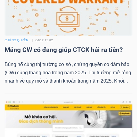
TRÁI
PHIẾU
CHỨNG QUYỀN
04/12 13:02
Mảng CW có đang giúp CTCK hái ra tiền?
CÔNG
Bùng nổ cùng thị trường cơ sở, chứng quyền có đảm bảo
CỤ
(CW) cũng thăng hoa trong năm 2025. Thị trường mở rộng
ĐẦU
nhanh về quy mô và thanh khoản trong năm 2025. Khối...
TƯ
TRUY
XUẤT
DỮ