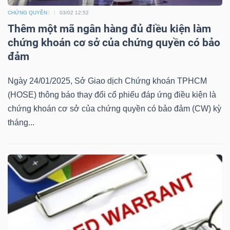
Mã
CHỨNG QUYỀN
03/02 12:52
chứng
Thêm một mã ngân hàng đủ điều kiện làm
khoán
chứng khoán cơ sở của chứng quyền có bảo
(-)
đảm
Tất cả
Cổ phiếu
Chỉ số
Chứng chỉ quỹ
Chứng 
Ngày 24/01/2025, Sở Giao dịch Chứng khoán TPHCM
(HOSE) thông báo thay đổi cổ phiếu đáp ứng điều kiện là
Lãnh
chứng khoán cơ sở của chứng quyền có bảo đảm (CW) kỳ
đạo
tháng...
(-)
Tất cả
Người nội bộ
Người liên quan
Cổ đông lớn
Tin
tức
(-)