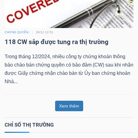
Bài
viết
của
CHỨNG QUYỀN
26/12 12:51
tác
118 CW sắp được tung ra thị trường
giả
(-)
Trong tháng 12/2024, nhiều công ty chứng khoán thông
báo chào bán chứng quyền có bảo đảm (CW) sau khi nhận
được Giấy chứng nhận chào bán từ Ủy ban chứng khoán
Báo
Nhà...
cáo
phân
tích
Xem thêm
(-)
CHỈ SỐ THỊ TRƯỜNG
Thuật