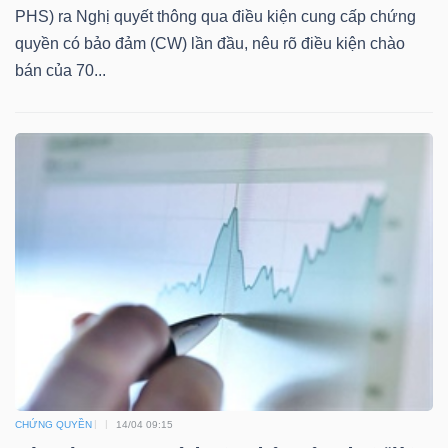
PHS) ra Nghị quyết thông qua điều kiện cung cấp chứng
quyền có bảo đảm (CW) lần đầu, nêu rõ điều kiện chào
bán của 70...
TÀI
CHÍNH
CÔNG
NGHỆ
THÔNG
TIN
CHỨNG QUYỀN
14/04 09:15