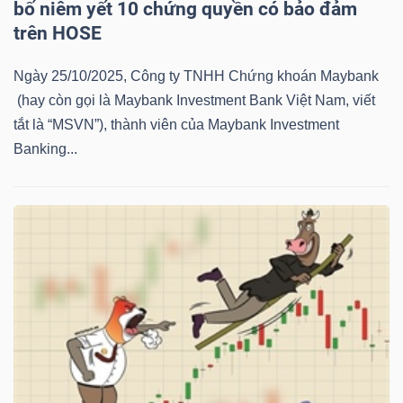
bố niêm yết 10 chứng quyền có bảo đảm
YẾU
trên HOSE
Ngày 25/10/2025, Công ty TNHH Chứng khoán Maybank
(hay còn gọi là Maybank Investment Bank Việt Nam, viết
TIÊU
tắt là “MSVN”), thành viên của Maybank Investment
DÙNG
Banking...
THIẾT
YẾU
CHĂM
SÓC
SỨC
KHỎE