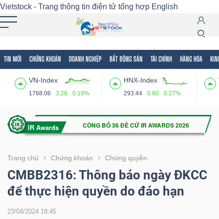
Vietstock - Trang thông tin điện tử tổng hợp
English
TIN MỚI
CHỨNG KHOÁN
DOANH NGHIỆP
BẤT ĐỘNG SẢN
TÀI CHÍNH
HÀNG HÓA
KIN
Tất cả
Tính năng
Ngành
Mã chứng khoán
Lãnh
VN-Index
HNX-Index
Tính
1768.06
3.28
0.19%
293.44
0.80
0.27%
năng
(-)
VIETSTOCK
Trang chủ
Chứng khoán
Chứng quyền
CMBB2316: Thông báo ngày ĐKCC
để thực hiện quyền do đáo hạn
CHỨNG
KHOÁN
23/04/2024 18:45