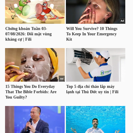
HÀNG
HÓA
KINH
TẾ
THẾ
GIỚI
ĐÔNG
DƯƠNG