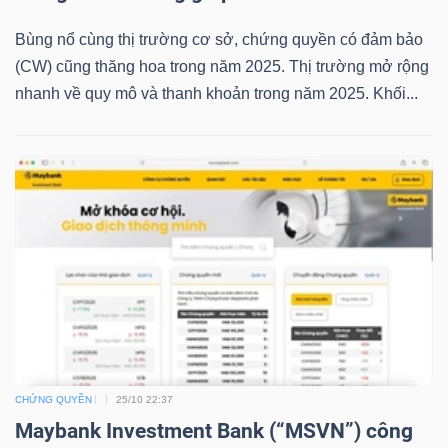
NGUYÊN
Bùng nổ cùng thị trường cơ sở, chứng quyền có đảm bảo
VẬT
(CW) cũng thăng hoa trong năm 2025. Thị trường mở rộng
LIỆU
nhanh về quy mô và thanh khoản trong năm 2025. Khối...
CÔNG
NGHIỆP
TIÊU
DÙNG
KHÔNG
CHỨNG QUYỀN
25/10 22:37
Maybank Investment Bank (“MSVN”) công
THIẾT