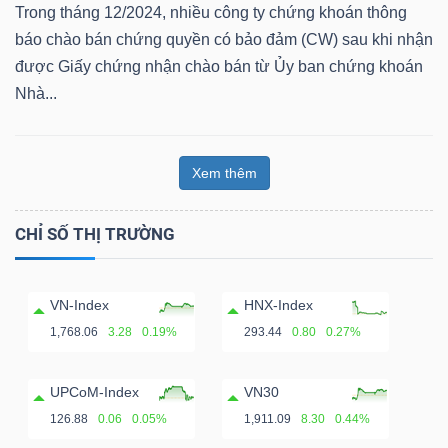
Trong tháng 12/2024, nhiều công ty chứng khoán thông
báo chào bán chứng quyền có bảo đảm (CW) sau khi nhận
được Giấy chứng nhận chào bán từ Ủy ban chứng khoán
Nhà...
Công
cụ
Xem thêm
đầu
tư
CHỈ SỐ THỊ TRƯỜNG
VN-Index
HNX-Index
Truyền
1,768.06
3.28
0.19%
293.44
0.80
0.27%
thông
tài
UPCoM-Index
VN30
chính
126.88
0.06
0.05%
1,911.09
8.30
0.44%