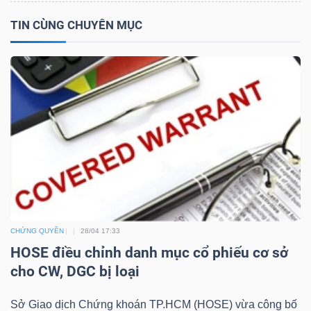
TIN CÙNG CHUYÊN MỤC
TRÁI
PHIẾU
CÔNG
CỤ
ĐẦU
TƯ
CHỨNG QUYỀN
28/04 17:33
HOSE điều chỉnh danh mục cổ phiếu cơ sở
TRUY
cho CW, DGC bị loại
XUẤT
DỮ
Sở Giao dịch Chứng khoán TP.HCM (HOSE) vừa công bố