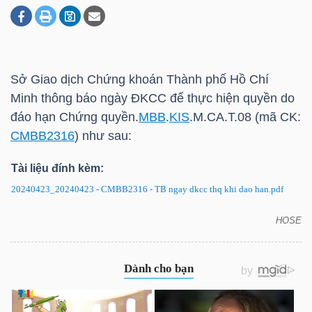
DOANH
NGHIỆP
Sở Giao dịch Chứng khoán Thành phố Hồ Chí
Minh thông báo ngày ĐKCC để thực hiện quyền do
đáo hạn Chứng quyền.
MBB
.
KIS
.M.CA.T.08 (mã CK:
BẤT
CMBB2316
) như sau:
ĐỘNG
Tài liệu đính kèm:
SẢN
20240423_20240423 - CMBB2316 - TB ngay dkcc thq khi dao han.pdf
HOSE
CMBB2316: Thông báo ngày ĐKCC để thực hiện
TÀI
quyền do đáo hạn
CHÍNH