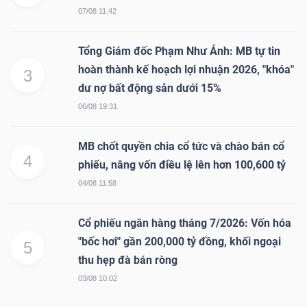
07/08 11:42
NGÀNH
Tổng Giám đốc Phạm Như Ánh: MB tự tin
hoàn thành kế hoạch lợi nhuận 2026, "khóa"
3
dư nợ bất động sản dưới 15%
06/08 19:31
DOANH
NGHIỆP
MB chốt quyền chia cổ tức và chào bán cổ
4
phiếu, nâng vốn điều lệ lên hơn 100,600 tỷ
04/08 11:58
CỔ
PHIẾU
Cổ phiếu ngân hàng tháng 7/2026: Vốn hóa
"bốc hơi" gần 200,000 tỷ đồng, khối ngoại
5
thu hẹp đà bán ròng
PHÁI
03/08 10:02
SINH