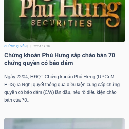
DỊCH
VỤ
TRUYỀN
THÔNG
CHỨNG QUYỀN
22/04 19:39
Chứng khoán Phú Hưng sắp chào bán 70
TIỆN
chứng quyền có bảo đảm
ÍCH
Ngày 22/04, HĐQT Chứng khoán Phú Hưng (UPCoM:
PHS) ra Nghị quyết thông qua điều kiện cung cấp chứng
quyền có bảo đảm (CW) lần đầu, nêu rõ điều kiện chào
bán của 70...
BẤT
ĐỘNG
SẢN