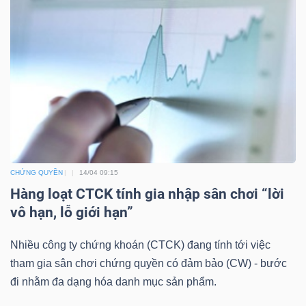
Mã
chứng
khoán
(-)
Tất cả
Cổ phiếu
Chỉ số
Chứng chỉ quỹ
Chứng 
Lãnh
đạo
CHỨNG QUYỀN
14/04 09:15
(-)
Hàng loạt CTCK tính gia nhập sân chơi “lời
vô hạn, lỗ giới hạn”
Tất cả
Người nội bộ
Người liên quan
Cổ đông lớn
Nhiều công ty chứng khoán (CTCK) đang tính tới việc
Tin
tham gia sân chơi chứng quyền có đảm bảo (CW) - bước
tức
đi nhằm đa dạng hóa danh mục sản phẩm.
(-)