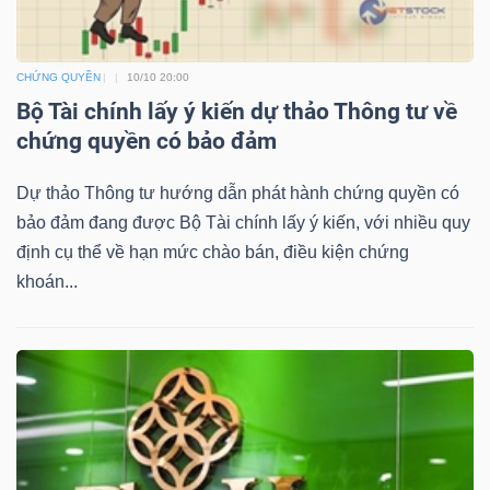
CHỨNG QUYỀN
10/10 20:00
TÀI
Bộ Tài chính lấy ý kiến dự thảo Thông tư về
CHÍNH
chứng quyền có bảo đảm
Dự thảo Thông tư hướng dẫn phát hành chứng quyền có
bảo đảm đang được Bộ Tài chính lấy ý kiến, với nhiều quy
định cụ thể về hạn mức chào bán, điều kiện chứng
CÔNG
khoán...
NGHỆ
THÔNG
TIN