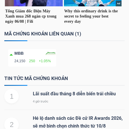
TÀI
CHÍNH
CÁ
MÃ CHỨNG KHOÁN LIÊN QUAN (1)
NHÂN
MBB
24,150
250
+1.05%
PHÂN
TÍCH
TIN TỨC MÃ CHỨNG KHOÁN
VIETSTOCKFINANCE
Lãi suất đầu tháng 8 diễn biến trái chiều
1
4 giờ trước
VĨ
Hé lộ danh sách các Đề cử IR Awards 2026,
MÔ
2
sẽ mở bình chọn chính thức từ 10/8