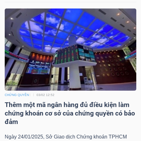
Bài
viết
của
tác
giả
(-)
Báo
cáo
phân
CHỨNG QUYỀN
03/02 12:52
tích
Thêm một mã ngân hàng đủ điều kiện làm
(-)
chứng khoán cơ sở của chứng quyền có bảo
đảm
Thuật
Ngày 24/01/2025, Sở Giao dịch Chứng khoán TPHCM