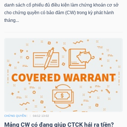
LIỆU
danh sách cổ phiếu đủ điều kiện làm chứng khoán cơ sở
cho chứng quyền có bảo đảm (CW) trong kỳ phát hành
Ngành
tháng...
(-)
VS-
SECTOR
NĂNG
LƯỢNG
CHỨNG QUYỀN
04/12 13:02
Mảng CW có đang giúp CTCK hái ra tiền?