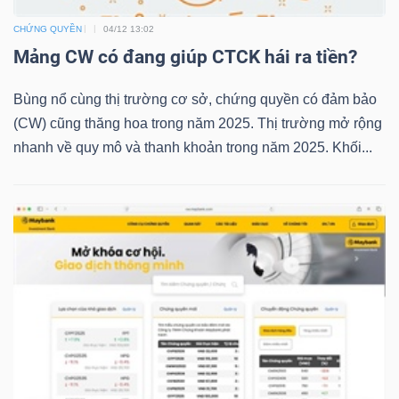
CHỨNG QUYỀN
04/12 13:02
Mảng CW có đang giúp CTCK hái ra tiền?
TRÁI
PHIẾU
Bùng nổ cùng thị trường cơ sở, chứng quyền có đảm bảo
(CW) cũng thăng hoa trong năm 2025. Thị trường mở rộng
nhanh về quy mô và thanh khoản trong năm 2025. Khối...
CÔNG
CỤ
ĐẦU
TƯ
TRUY
XUẤT
DỮ