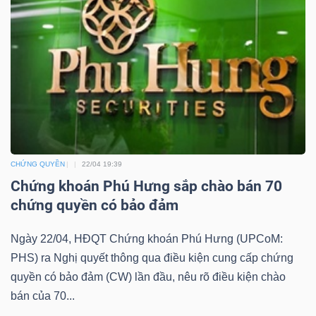
YẾU
TIÊU
DÙNG
THIẾT
YẾU
CHỨNG QUYỀN
22/04 19:39
Chứng khoán Phú Hưng sắp chào bán 70
chứng quyền có bảo đảm
CHĂM
Ngày 22/04, HĐQT Chứng khoán Phú Hưng (UPCoM:
SÓC
PHS) ra Nghị quyết thông qua điều kiện cung cấp chứng
quyền có bảo đảm (CW) lần đầu, nêu rõ điều kiện chào
SỨC
bán của 70...
KHỎE