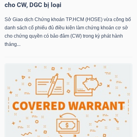
cho CW, DGC bị loại
Sở Giao dịch Chứng khoán TP.HCM (HOSE) vừa công bố
NGÀNH
danh sách cổ phiếu đủ điều kiện làm chứng khoán cơ sở
cho chứng quyền có bảo đảm (CW) trong kỳ phát hành
tháng...
DOANH
NGHIỆP
CỔ
PHIẾU
PHÁI
SINH