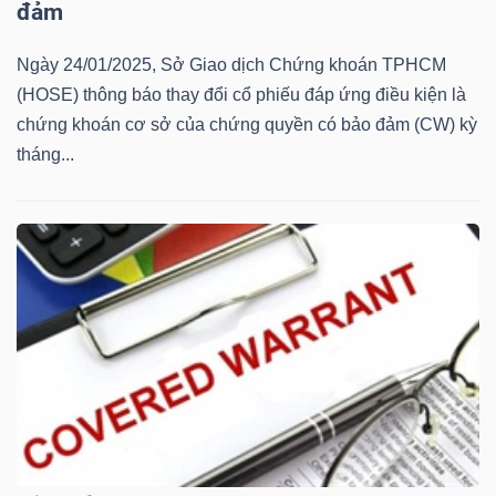
đảm
Mã
chứng
Ngày 24/01/2025, Sở Giao dịch Chứng khoán TPHCM
khoán
(HOSE) thông báo thay đổi cổ phiếu đáp ứng điều kiện là
(-)
chứng khoán cơ sở của chứng quyền có bảo đảm (CW) kỳ
tháng...
Tất cả
Cổ phiếu
Chỉ số
Chứng chỉ quỹ
Chứng 
Lãnh
đạo
(-)
Tất cả
Người nội bộ
Người liên quan
Cổ đông lớn
Tin
tức
(-)