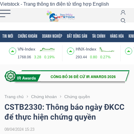
Vietstock - Trang thông tin điện tử tổng hợp
English
TIN MỚI
CHỨNG KHOÁN
DOANH NGHIỆP
BẤT ĐỘNG SẢN
TÀI CHÍNH
HÀNG HÓA
KIN
Tất cả
Tính năng
Ngành
Mã chứng khoán
Lãnh
VN-Index
HNX-Index
Tính
1768.06
3.28
0.19%
293.44
0.80
0.27%
năng
(-)
VIETSTOCK
Trang chủ
Chứng khoán
Chứng quyền
CSTB2330: Thông báo ngày ĐKCC
để thực hiện chứng quyền
CHỨNG
KHOÁN
08/04/2024 15:23