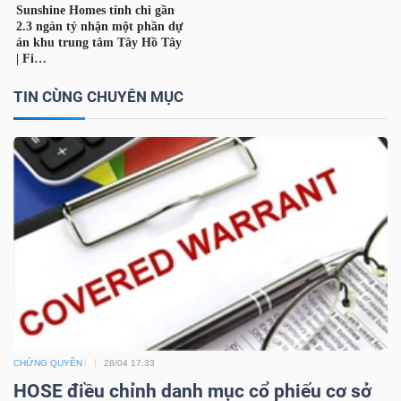
TÀI
CHÍNH
CÁ
TIN CÙNG CHUYÊN MỤC
NHÂN
PHÂN
TÍCH
VIETSTOCKFINANCE
VĨ
CHỨNG QUYỀN
28/04 17:33
MÔ
HOSE điều chỉnh danh mục cổ phiếu cơ sở