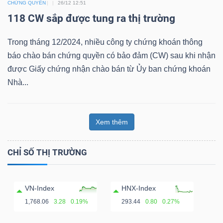
CHỨNG QUYỀN
26/12 12:51
118 CW sắp được tung ra thị trường
Bài
viết
Trong tháng 12/2024, nhiều công ty chứng khoán thông
của
báo chào bán chứng quyền có bảo đảm (CW) sau khi nhận
tác
được Giấy chứng nhận chào bán từ Ủy ban chứng khoán
giả
Nhà...
(-)
Báo
Xem thêm
cáo
phân
CHỈ SỐ THỊ TRƯỜNG
tích
(-)
VN-Index
HNX-Index
1,768.06
3.28
0.19%
293.44
0.80
0.27%
Thuật