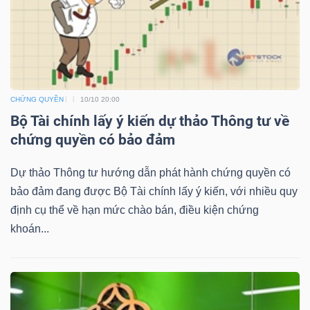
NGUYÊN
VẬT
LIỆU
CHỨNG QUYỀN
10/10 20:00
Bộ Tài chính lấy ý kiến dự thảo Thông tư về
CÔNG
chứng quyền có bảo đảm
NGHIỆP
Dự thảo Thông tư hướng dẫn phát hành chứng quyền có
bảo đảm đang được Bộ Tài chính lấy ý kiến, với nhiều quy
định cụ thể về hạn mức chào bán, điều kiện chứng
khoán...
TIÊU
DÙNG
KHÔNG
THIẾT