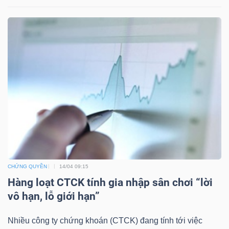
TÀI
CHÍNH
CÔNG
NGHỆ
THÔNG
CHỨNG QUYỀN
14/04 09:15
TIN
Hàng loạt CTCK tính gia nhập sân chơi “lời
vô hạn, lỗ giới hạn”
Nhiều công ty chứng khoán (CTCK) đang tính tới việc