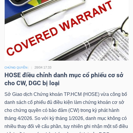
Công
cụ
đầu
tư
28/04 17:33
CHỨNG QUYỀN
HOSE điều chỉnh danh mục cổ phiếu cơ sở
cho CW, DGC bị loại
Sở Giao dịch Chứng khoán TP.HCM (HOSE) vừa công bố
Truyền
danh sách cổ phiếu đủ điều kiện làm chứng khoán cơ sở
thông
cho chứng quyền có bảo đảm (CW) trong kỳ phát hành
tài
tháng 4/2026. So với kỳ tháng 1/2026, danh mục không có
chính
nhiều thay đổi về cấu phần, tuy nhiên ghi nhận một số điều