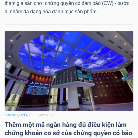
DỊCH
tham gia sân chơi chứng quyền có đảm bảo (CW) - bước
VỤ
đi nhằm đa dạng hóa danh mục sản phẩm.
TRUYỀN
THÔNG
TIỆN
ÍCH
BẤT
CHỨNG QUYỀN
03/02 12:52
ĐỘNG
Thêm một mã ngân hàng đủ điều kiện làm
SẢN
chứng khoán cơ sở của chứng quyền có bảo