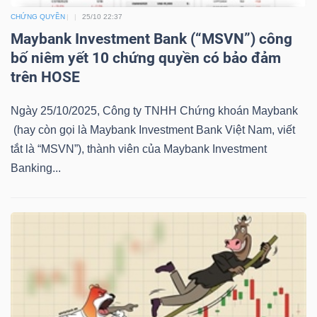
LIỆU
CHỨNG QUYỀN
25/10 22:37
Maybank Investment Bank (“MSVN”) công
Ngành
bố niêm yết 10 chứng quyền có bảo đảm
(-)
trên HOSE
VS-
Ngày 25/10/2025, Công ty TNHH Chứng khoán Maybank
SECTOR
(hay còn gọi là Maybank Investment Bank Việt Nam, viết
tắt là “MSVN”), thành viên của Maybank Investment
Banking...
NĂNG
LƯỢNG