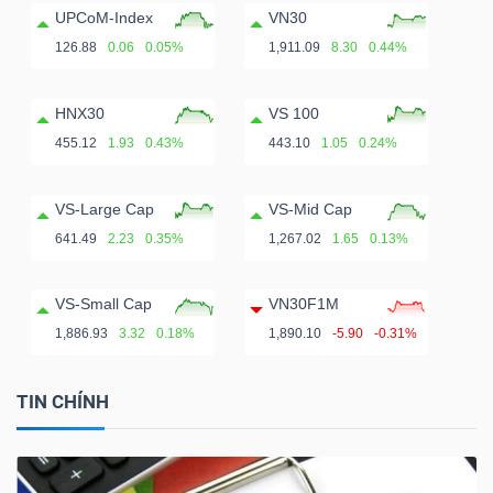
ngữ
UPCoM-Index
VN30
(-)
126.88
0.06
0.05%
1,911.09
8.30
0.44%
Dịch
HNX30
VS 100
vụ
455.12
1.93
0.43%
443.10
1.05
0.24%
(-)
VS-Large Cap
VS-Mid Cap
641.49
2.23
0.35%
1,267.02
1.65
0.13%
Đào
tạo
VS-Small Cap
VN30F1M
1,886.93
3.32
0.18%
1,890.10
-5.90
-0.31%
TIN CHÍNH
Sách
tài
chính