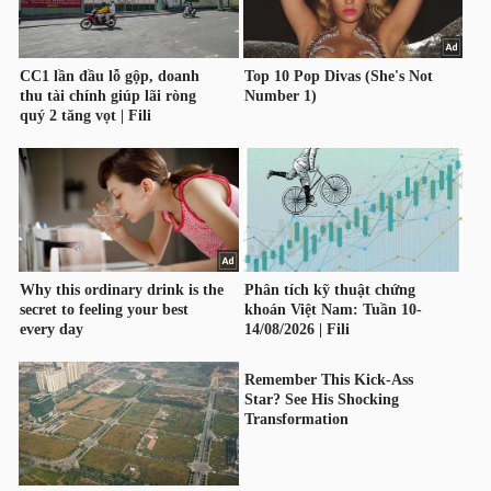
HÀNG
HÓA
KINH
TẾ
THẾ
GIỚI
ĐÔNG
DƯƠNG