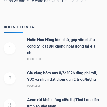
chỉnh về hạn mức chào bán và sự rút lui của DGC.
Dữ
ĐỌC NHIỀU NHẤT
liệu
tài
Huấn Hoa Hồng làm chủ, góp vốn nhiều
chính
công ty, loạt DN không hoạt động tại địa
1
chỉ
08/08 10:38
Giá vàng hôm nay 8/8/2026 tăng phi mã,
2
SJC và nhẫn đắt thêm gần 2 triệu/lượng
08/08 11:05
Aeon rút khỏi mảng siêu thị Thái Lan, dồn
3
lực vào Việt Nam