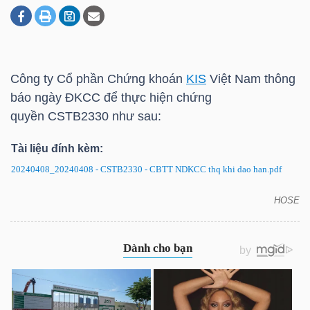
DOANH
NGHIỆP
Công ty Cổ phần Chứng khoán
KIS
Việt Nam thông
báo ngày ĐKCC để thực hiện chứng
quyền CSTB2330 như sau:
BẤT
Tài liệu đính kèm:
ĐỘNG
SẢN
20240408_20240408 - CSTB2330 - CBTT NDKCC thq khi dao han.pdf
HOSE
CSTB2330: Thông báo ngày ĐKCC để thực hiện
chứng quyền
TÀI
CHÍNH