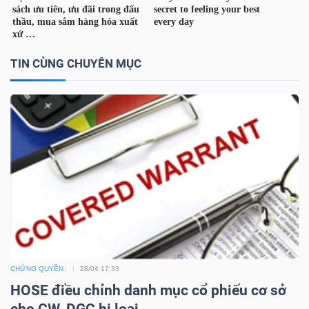
TÀI
CHÍNH
TIN CÙNG CHUYÊN MỤC
CÁ
NHÂN
PHÂN
TÍCH
VIETSTOCKFINANCE
CHỨNG QUYỀN
28/04 17:33
VĨ
HOSE điều chỉnh danh mục cổ phiếu cơ sở
MÔ
cho CW, DGC bị loại