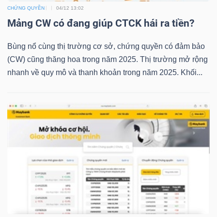
CHỨNG QUYỀN
04/12 13:02
Mảng CW có đang giúp CTCK hái ra tiền?
TRÁI
Bùng nổ cùng thị trường cơ sở, chứng quyền có đảm bảo
PHIẾU
(CW) cũng thăng hoa trong năm 2025. Thị trường mở rộng
nhanh về quy mô và thanh khoản trong năm 2025. Khối...
CÔNG
CỤ
ĐẦU
TƯ
TRUY
XUẤT
DỮ