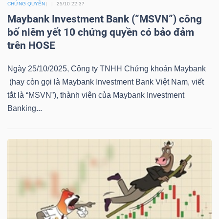
CHỨNG QUYỀN
25/10 22:37
LIỆU
Maybank Investment Bank (“MSVN”) công
bố niêm yết 10 chứng quyền có bảo đảm
Ngành
trên HOSE
(-)
Ngày 25/10/2025, Công ty TNHH Chứng khoán Maybank
VS-
(hay còn gọi là Maybank Investment Bank Việt Nam, viết
SECTOR
tắt là “MSVN”), thành viên của Maybank Investment
Banking...
NĂNG
LƯỢNG