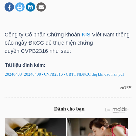
DOANH
NGHIỆP
Công ty Cổ phần Chứng khoán
KIS
Việt Nam thông
báo ngày ĐKCC để thực hiện chứng
quyền CVPB2316 như sau:
BẤT
Tài liệu đính kèm:
ĐỘNG
SẢN
20240408_20240408 - CVPB2316 - CBTT NDKCC thq khi dao han.pdf
HOSE
CVPB2316: Thông báo ngày ĐKCC để thực hiện
chứng quyền
TÀI
CHÍNH