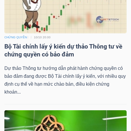
NGUYÊN
VẬT
LIỆU
CHỨNG QUYỀN
10/10 20:00
Bộ Tài chính lấy ý kiến dự thảo Thông tư về
chứng quyền có bảo đảm
CÔNG
NGHIỆP
Dự thảo Thông tư hướng dẫn phát hành chứng quyền có
bảo đảm đang được Bộ Tài chính lấy ý kiến, với nhiều quy
định cụ thể về hạn mức chào bán, điều kiện chứng
khoán...
TIÊU
DÙNG
KHÔNG
THIẾT