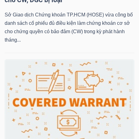
Sở Giao dịch Chứng khoán TP.HCM (HOSE) vừa công bố
NGÀNH
danh sách cổ phiếu đủ điều kiện làm chứng khoán cơ sở
cho chứng quyền có bảo đảm (CW) trong kỳ phát hành
tháng...
DOANH
NGHIỆP
CỔ
PHIẾU
PHÁI
SINH