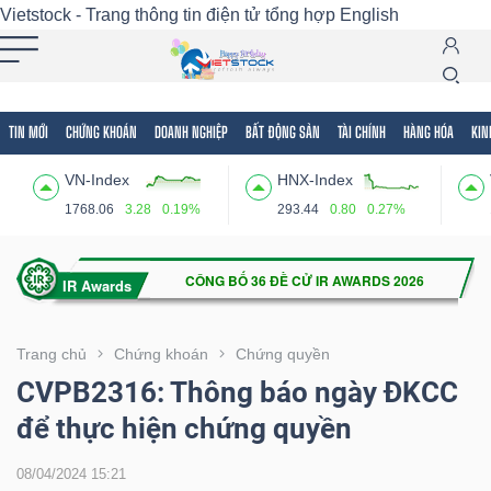
Vietstock - Trang thông tin điện tử tổng hợp
English
TIN MỚI
CHỨNG KHOÁN
DOANH NGHIỆP
BẤT ĐỘNG SẢN
TÀI CHÍNH
HÀNG HÓA
KIN
Tất cả
Tính năng
Ngành
Mã chứng khoán
Lãnh
VN-Index
HNX-Index
Tính
1768.06
3.28
0.19%
293.44
0.80
0.27%
năng
(-)
VIETSTOCK
Trang chủ
Chứng khoán
Chứng quyền
CVPB2316: Thông báo ngày ĐKCC
để thực hiện chứng quyền
CHỨNG
KHOÁN
08/04/2024 15:21