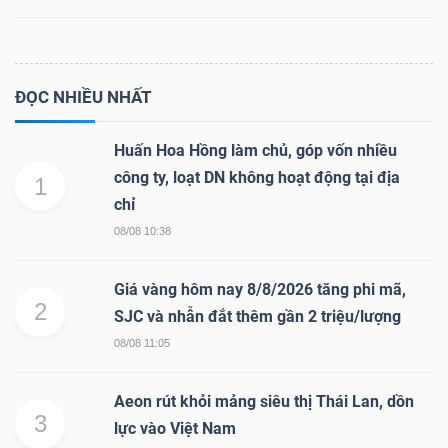
Dữ
ĐỌC NHIỀU NHẤT
liệu
tài
Huấn Hoa Hồng làm chủ, góp vốn nhiều
chính
công ty, loạt DN không hoạt động tại địa
1
chỉ
08/08 10:38
Giá vàng hôm nay 8/8/2026 tăng phi mã,
2
SJC và nhẫn đắt thêm gần 2 triệu/lượng
08/08 11:05
Aeon rút khỏi mảng siêu thị Thái Lan, dồn
3
lực vào Việt Nam