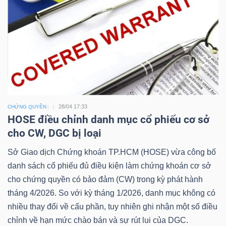
Công
cụ
đầu
tư
28/04 17:33
CHỨNG QUYỀN
HOSE điều chỉnh danh mục cổ phiếu cơ sở
cho CW, DGC bị loại
Sở Giao dịch Chứng khoán TP.HCM (HOSE) vừa công bố
danh sách cổ phiếu đủ điều kiện làm chứng khoán cơ sở
Truyền
cho chứng quyền có bảo đảm (CW) trong kỳ phát hành
thông
tháng 4/2026. So với kỳ tháng 1/2026, danh mục không có
tài
nhiều thay đổi về cấu phần, tuy nhiên ghi nhận một số điều
chính
chỉnh về hạn mức chào bán và sự rút lui của DGC.