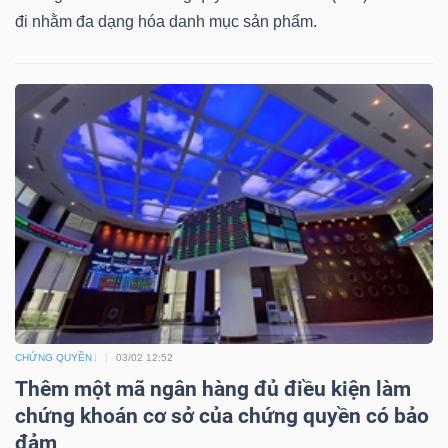
DỊCH
đi nhằm đa dạng hóa danh mục sản phẩm.
VỤ
TRUYỀN
THÔNG
TIỆN
ÍCH
CHỨNG QUYỀN
03/02 12:52
BẤT
Thêm một mã ngân hàng đủ điều kiện làm
ĐỘNG
chứng khoán cơ sở của chứng quyền có bảo
SẢN
đảm