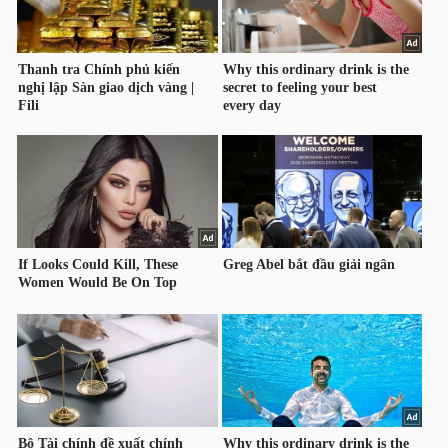
HÀNG
HÓA
KINH
TẾ
THẾ
GIỚI
ĐÔNG
DƯƠNG