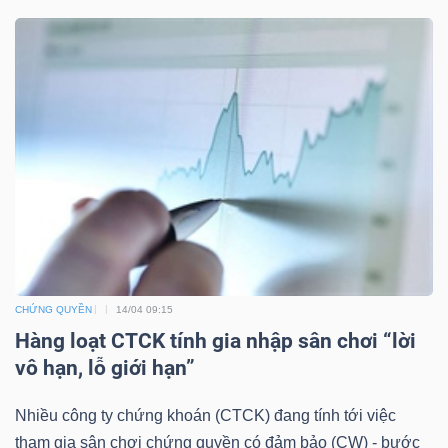
TÀI
CHÍNH
CÔNG
NGHỆ
THÔNG
CHỨNG QUYỀN
14/04 09:15
TIN
Hàng loạt CTCK tính gia nhập sân chơi “lời
vô hạn, lỗ giới hạn”
Nhiều công ty chứng khoán (CTCK) đang tính tới việc
tham gia sân chơi chứng quyền có đảm bảo (CW) - bước