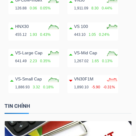
ngữ
UPCoM-Index
VN30
(-)
126.88
0.06
0.05%
1,911.09
8.30
0.44%
HNX30
VS 100
Dịch
455.12
1.93
0.43%
443.10
1.05
0.24%
vụ
(-)
VS-Large Cap
VS-Mid Cap
641.49
2.23
0.35%
1,267.02
1.65
0.13%
Đào
tạo
VS-Small Cap
VN30F1M
1,886.93
3.32
0.18%
1,890.10
-5.90
-0.31%
TIN CHÍNH
Sách
tài
chính