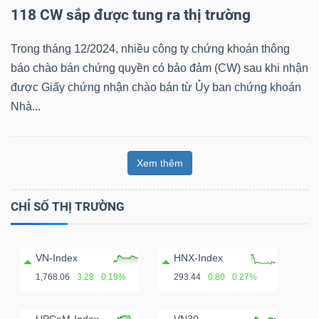
118 CW sắp được tung ra thị trường
Bài
viết
Trong tháng 12/2024, nhiều công ty chứng khoán thông
của
báo chào bán chứng quyền có bảo đảm (CW) sau khi nhận
tác
được Giấy chứng nhận chào bán từ Ủy ban chứng khoán
giả
Nhà...
(-)
Xem thêm
Báo
cáo
CHỈ SỐ THỊ TRƯỜNG
phân
tích
(-)
VN-Index
HNX-Index
1,768.06
3.28
0.19%
293.44
0.80
0.27%
Thuật