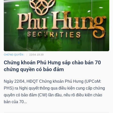
YẾU
TIÊU
DÙNG
THIẾT
YẾU
CHỨNG QUYỀN
22/04 19:39
Chứng khoán Phú Hưng sắp chào bán 70
chứng quyền có bảo đảm
Ngày 22/04, HĐQT Chứng khoán Phú Hưng (UPCoM:
CHĂM
PHS) ra Nghị quyết thông qua điều kiện cung cấp chứng
SÓC
quyền có bảo đảm (CW) lần đầu, nêu rõ điều kiện chào
SỨC
bán của 70...
KHỎE