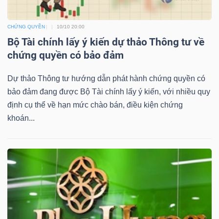
CHỨNG QUYỀN
10/10 20:00
Bộ Tài chính lấy ý kiến dự thảo Thông tư về
TÀI
chứng quyền có bảo đảm
CHÍNH
Dự thảo Thông tư hướng dẫn phát hành chứng quyền có
bảo đảm đang được Bộ Tài chính lấy ý kiến, với nhiều quy
định cụ thể về hạn mức chào bán, điều kiện chứng
khoán...
CÔNG
NGHỆ
THÔNG
TIN