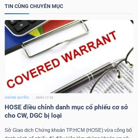
TIN CÙNG CHUYÊN MỤC
TRÁI
PHIẾU
CÔNG
CỤ
ĐẦU
TƯ
CHỨNG QUYỀN
28/04 17:33
HOSE điều chỉnh danh mục cổ phiếu cơ sở
cho CW, DGC bị loại
TRUY
XUẤT
Sở Giao dịch Chứng khoán TP.HCM (HOSE) vừa công bố
DỮ