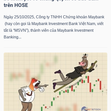
YẾU
trên HOSE
Ngày 25/10/2025, Công ty TNHH Chứng khoán Maybank
(hay còn gọi là Maybank Investment Bank Việt Nam, viết
tắt là “MSVN”), thành viên của Maybank Investment
TIÊU
Banking...
DÙNG
THIẾT
YẾU
CHĂM
SÓC
SỨC
KHỎE