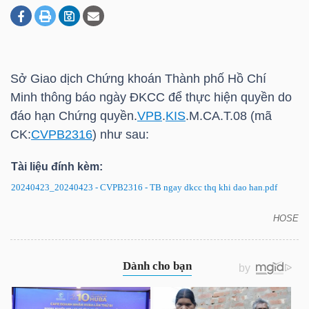
DOANH
NGHIỆP
Sở Giao dịch Chứng khoán Thành phố Hồ Chí
Minh thông báo ngày ĐKCC để thực hiện quyền do
đáo hạn Chứng quyền.
VPB
.
KIS
.M.CA.T.08 (mã
BẤT
CK:
CVPB2316
) như sau:
ĐỘNG
Tài liệu đính kèm:
SẢN
20240423_20240423 - CVPB2316 - TB ngay dkcc thq khi dao han.pdf
HOSE
CVPB2316: Thông báo ngày ĐKCC để thực hiện
TÀI
quyền do đáo hạn
CHÍNH