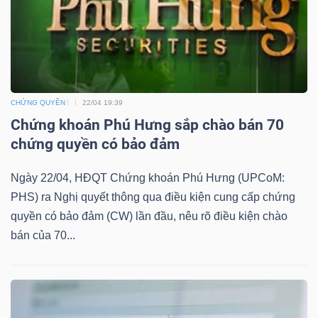
DỊCH
VỤ
TRUYỀN
THÔNG
CHỨNG QUYỀN
22/04 19:39
Chứng khoán Phú Hưng sắp chào bán 70
chứng quyền có bảo đảm
TIỆN
ÍCH
Ngày 22/04, HĐQT Chứng khoán Phú Hưng (UPCoM:
PHS) ra Nghị quyết thông qua điều kiện cung cấp chứng
quyền có bảo đảm (CW) lần đầu, nêu rõ điều kiện chào
bán của 70...
BẤT
ĐỘNG
SẢN