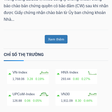
báo chào bán chứng quyền có bảo đảm (CW) sau khi nhận
được Giấy chứng nhận chào bán từ Ủy ban chứng khoán
Nhà...
Công
cụ
Xem thêm
đầu
tư
CHỈ SỐ THỊ TRƯỜNG
VN-Index
HNX-Index
1,768.06
3.28
0.19%
293.44
0.80
0.27%
Truyền
thông
UPCoM-Index
VN30
tài
126.88
0.06
0.05%
1,911.09
8.30
0.44%
chính