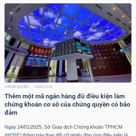
Bài
viết
của
tác
giả
(-)
Báo
cáo
CHỨNG QUYỀN
03/02 12:52
phân
Thêm một mã ngân hàng đủ điều kiện làm
tích
chứng khoán cơ sở của chứng quyền có bảo
(-)
đảm
Ngày 24/01/2025, Sở Giao dịch Chứng khoán TPHCM
Thuật
(HOSE) thông báo thay đổi cổ phiếu đáp ứng điều kiện là