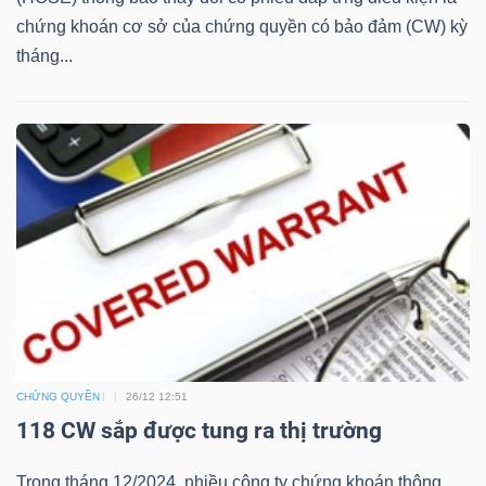
ngữ
chứng khoán cơ sở của chứng quyền có bảo đảm (CW) kỳ
(-)
tháng...
Dịch
vụ
(-)
Đào
tạo
CHỨNG QUYỀN
26/12 12:51
Sách
118 CW sắp được tung ra thị trường
tài
chính
Trong tháng 12/2024, nhiều công ty chứng khoán thông