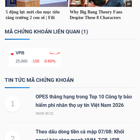
TÀI
CHÍNH
MÃ CHỨNG KHOÁN LIÊN QUAN (1)
CÁ
NHÂN
VPB
25,000
-150
-0.60%
PHÂN
TÍCH
TIN TỨC MÃ CHỨNG KHOÁN
VIETSTOCKFINANCE
OPES thăng hạng trong Top 10 Công ty bảo
1
hiểm phi nhân thọ uy tín Việt Nam 2026
08/08 08:32
VĨ
Theo dấu dòng tiền cá mập 07/08: Khối
MÔ
2