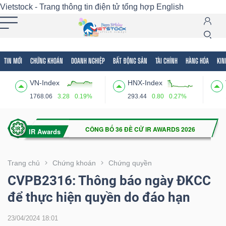
Vietstock - Trang thông tin điện tử tổng hợp
English
TIN MỚI
CHỨNG KHOÁN
DOANH NGHIỆP
BẤT ĐỘNG SẢN
TÀI CHÍNH
HÀNG HÓA
KIN
Tất cả
Tính năng
Ngành
Mã chứng khoán
Lãnh
VN-Index
HNX-Index
Tính
1768.06
3.28
0.19%
293.44
0.80
0.27%
năng
(-)
VIETSTOCK
Trang chủ
Chứng khoán
Chứng quyền
CVPB2316: Thông báo ngày ĐKCC
để thực hiện quyền do đáo hạn
CHỨNG
KHOÁN
23/04/2024 18:01