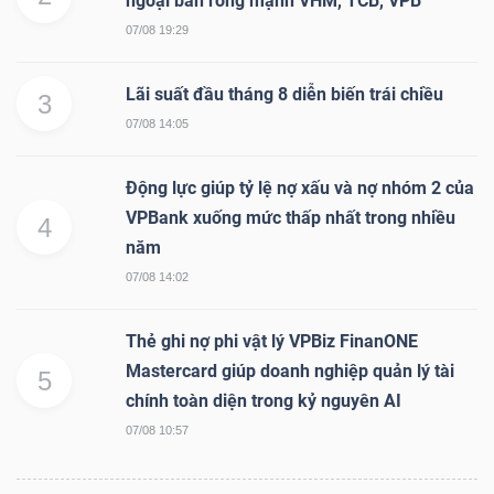
ngoại bán ròng mạnh VHM, TCB, VPB
07/08 19:29
NGÀNH
Lãi suất đầu tháng 8 diễn biến trái chiều
3
07/08 14:05
DOANH
Động lực giúp tỷ lệ nợ xấu và nợ nhóm 2 của
NGHIỆP
VPBank xuống mức thấp nhất trong nhiều
4
năm
07/08 14:02
CỔ
Thẻ ghi nợ phi vật lý VPBiz FinanONE
PHIẾU
Mastercard giúp doanh nghiệp quản lý tài
5
chính toàn diện trong kỷ nguyên AI
07/08 10:57
PHÁI
SINH