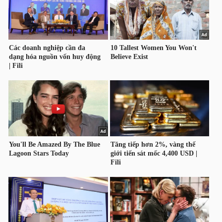
HÀNG
HÓA
KINH
TẾ
THẾ
GIỚI
ĐÔNG
DƯƠNG