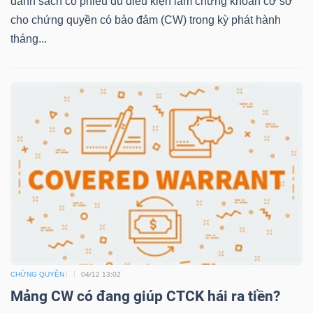
danh sách cổ phiếu đủ điều kiện làm chứng khoán cơ sở
LIỆU
cho chứng quyền có bảo đảm (CW) trong kỳ phát hành
tháng...
Ngành
(-)
VS-
SECTOR
NĂNG
LƯỢNG
CHỨNG QUYỀN
04/12 13:02
Mảng CW có đang giúp CTCK hái ra tiền?