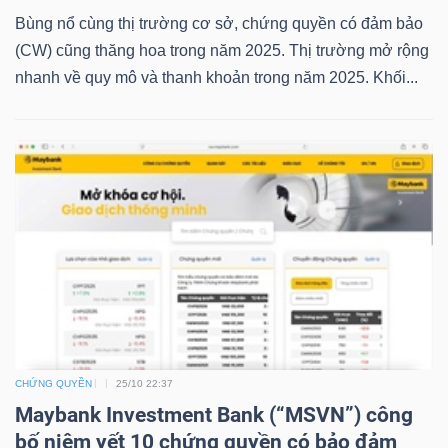
NGUYÊN
Bùng nổ cùng thị trường cơ sở, chứng quyền có đảm bảo
VẬT
(CW) cũng thăng hoa trong năm 2025. Thị trường mở rộng
LIỆU
nhanh về quy mô và thanh khoản trong năm 2025. Khối...
CÔNG
NGHIỆP
TIÊU
DÙNG
CHỨNG QUYỀN
25/10 22:37
KHÔNG
Maybank Investment Bank (“MSVN”) công
THIẾT
bố niêm yết 10 chứng quyền có bảo đảm