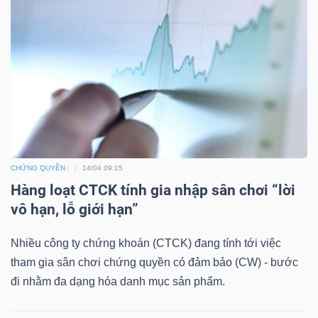
Mã
chứng
khoán
(-)
Tất cả
Cổ phiếu
Chỉ số
Chứng chỉ quỹ
Chứng 
Lãnh
đạo
CHỨNG QUYỀN
14/04 09:15
(-)
Hàng loạt CTCK tính gia nhập sân chơi “lời
vô hạn, lỗ giới hạn”
Tất cả
Người nội bộ
Người liên quan
Cổ đông lớn
Nhiều công ty chứng khoán (CTCK) đang tính tới việc
Tin
tham gia sân chơi chứng quyền có đảm bảo (CW) - bước
tức
đi nhằm đa dạng hóa danh mục sản phẩm.
(-)