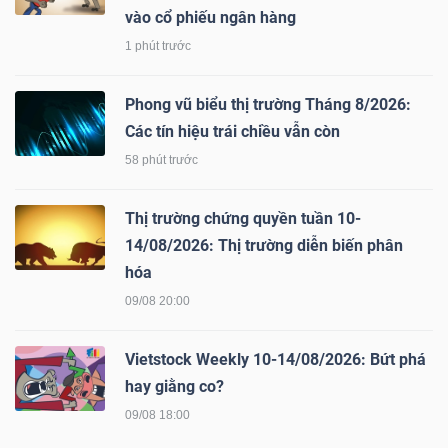
vào cổ phiếu ngân hàng
1 phút trước
NGÀNH
Phong vũ biểu thị trường Tháng 8/2026:
Các tín hiệu trái chiều vẫn còn
58 phút trước
DOANH
NGHIỆP
Thị trường chứng quyền tuần 10-
14/08/2026: Thị trường diễn biến phân
hóa
CỔ
09/08 20:00
PHIẾU
Vietstock Weekly 10-14/08/2026: Bứt phá
hay giằng co?
PHÁI
09/08 18:00
SINH