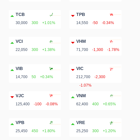
YẾU
TCB
TPB
30,000
300
+1.01%
14,550
-50
-0.34%
TIÊU
VCI
VHM
DÙNG
22,050
300
+1.38%
71,700
-1,300
-1.78%
THIẾT
YẾU
VIB
VIC
14,700
50
+0.34%
212,700
-2,300
-1.07%
VJC
VNM
125,400
-100
-0.08%
62,400
400
+0.65%
CHĂM
SÓC
VPB
VRE
SỨC
25,450
450
+1.80%
25,250
300
+1.20%
KHỎE