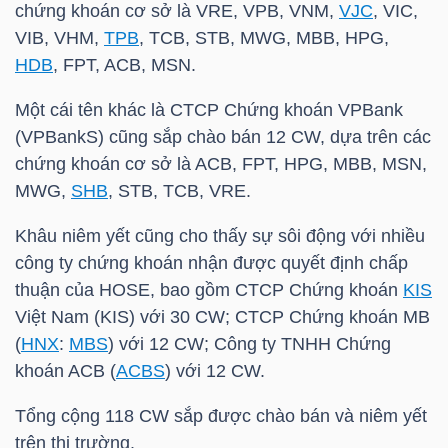
chứng khoán cơ sở là
VRE
,
VPB
,
VNM
,
VJC
,
VIC
,
HÀNG
VIB
,
VHM
,
TPB
,
TCB
,
STB
,
MWG
,
MBB
,
HPG
,
HÓA
HDB
,
FPT
,
ACB
,
MSN
.
Một cái tên khác là CTCP Chứng khoán
VPBank
KINH
(
VPBank
S) cũng sắp chào bán 12 CW, dựa trên các
TẾ
chứng khoán cơ sở là
ACB
,
FPT
,
HPG
,
MBB
,
MSN
,
MWG
,
SHB
,
STB
,
TCB
,
VRE
.
Khâu niêm yết cũng cho thấy sự sôi động với nhiều
THẾ
công ty chứng khoán nhận được quyết định chấp
GIỚI
thuận của
HOSE
, bao gồm CTCP Chứng khoán
KIS
Việt Nam (
KIS
) với 30 CW; CTCP Chứng khoán MB
(
HNX
:
MBS
) với 12 CW; Công ty TNHH Chứng
khoán
ACB
(
ACBS
) với 12 CW.
ĐÔNG
DƯƠNG
Tổng cộng 118 CW sắp được chào bán và niêm yết
trên thị trường.