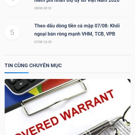
hiểm phi nhân thọ uy tín Việt Nam 2026
DỊCH
08/08 08:32
VỤ
TRUYỀN
Theo dấu dòng tiền cá mập 07/08: Khối
THÔNG
5
ngoại bán ròng mạnh VHM, TCB, VPB
07/08 19:29
TIỆN
TIN CÙNG CHUYÊN MỤC
ÍCH
BẤT
ĐỘNG
SẢN