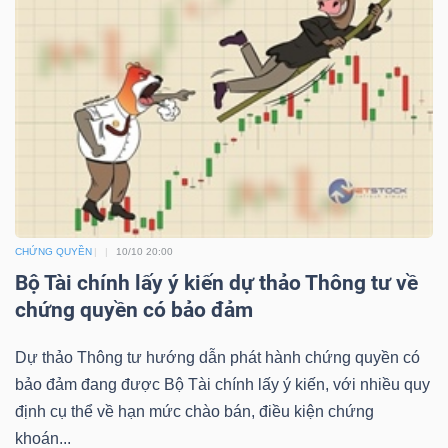
Công
cụ
đầu
tư
CHỨNG QUYỀN
10/10 20:00
Bộ Tài chính lấy ý kiến dự thảo Thông tư về
chứng quyền có bảo đảm
Truyền
Dự thảo Thông tư hướng dẫn phát hành chứng quyền có
thông
bảo đảm đang được Bộ Tài chính lấy ý kiến, với nhiều quy
tài
định cụ thể về hạn mức chào bán, điều kiện chứng
chính
khoán...