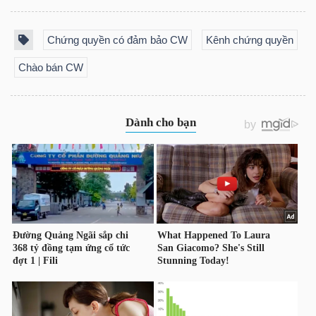
Chứng quyền có đảm bảo CW
Kênh chứng quyền
TRÁI
Chào bán CW
PHIẾU
CÔNG
CỤ
ĐẦU
TƯ
TRUY
XUẤT
DỮ