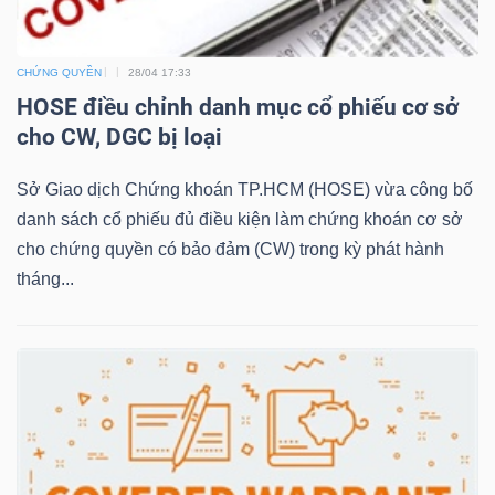
Mã
chứng
CHỨNG QUYỀN
28/04 17:33
khoán
HOSE điều chỉnh danh mục cổ phiếu cơ sở
(-)
cho CW, DGC bị loại
Tất cả
Cổ phiếu
Chỉ số
Chứng chỉ quỹ
Chứng 
Sở Giao dịch Chứng khoán TP.HCM (HOSE) vừa công bố
danh sách cổ phiếu đủ điều kiện làm chứng khoán cơ sở
Lãnh
cho chứng quyền có bảo đảm (CW) trong kỳ phát hành
đạo
tháng...
(-)
Tất cả
Người nội bộ
Người liên quan
Cổ đông lớn
Tin
tức
(-)