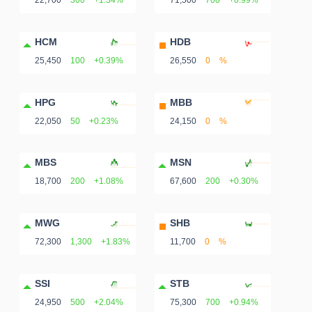
22,700
300
+1.34%
71,500
700
+0.99%
NGUYÊN
VẬT
HCM
HDB
LIỆU
25,450
100
+0.39%
26,550
0
%
HPG
MBB
22,050
50
+0.23%
24,150
0
%
CÔNG
NGHIỆP
MBS
MSN
18,700
200
+1.08%
67,600
200
+0.30%
MWG
SHB
TIÊU
72,300
1,300
+1.83%
11,700
0
%
DÙNG
KHÔNG
SSI
STB
THIẾT
24,950
500
+2.04%
75,300
700
+0.94%