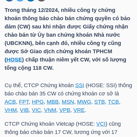
Trong tháng 12/2024, nhiều công ty chứng
khoán thông báo chào bán chứng quyền có bảo
DOANH
đảm (CW) sau khi nhận được Giấy chứng nhận
NGHIỆP
chào bán từ Ủy ban chứng khoán Nhà nước
(UBCKNN), bên cạnh đó, nhiều công ty cũng
được Sở Giao dịch chứng khoán TPHCM
BẤT
(
HOSE
) chấp thuận niêm yết CW, với số lượng
ĐỘNG
tổng cộng 118 CW.
SẢN
Cụ thể, CTCP Chứng khoán
SSI
(
HOSE
:
SSI
) thông
báo chào bán 35 CW có chứng khoán cơ sở là
ACB
,
FPT
,
HPG
,
MBB
,
MSN
,
MWG
,
STB
,
TCB
,
TÀI
VHM
,
VIB
,
VIC
,
VNM
,
VPB
,
VRE
.
CHÍNH
CTCP Chứng khoán Vietcap (
HOSE
:
VCI
) cũng
thông báo chào bán 17 CW, tương ứng với 17