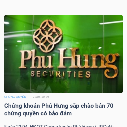
Dữ
liệu
tài
chính
CHỨNG QUYỀN
22/04 19:39
Chứng khoán Phú Hưng sắp chào bán 70
chứng quyền có bảo đảm
Ngày 22/04, HĐQT Chứng khoán Phú Hưng (UPCoM: