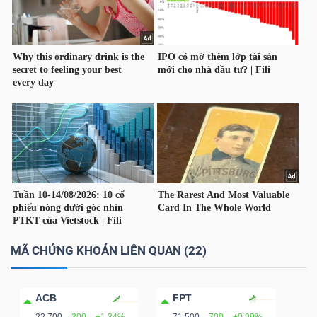
LIỆU
Ngành
(-)
VS-
SECTOR
NĂNG
LƯỢNG
MÃ CHỨNG KHOÁN LIÊN QUAN (22)
ACB
FPT