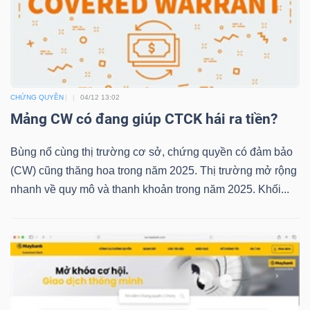
Bài
viết
của
tác
CHỨNG QUYỀN
04/12 13:02
giả
Mảng CW có đang giúp CTCK hái ra tiền?
(-)
Bùng nổ cùng thị trường cơ sở, chứng quyền có đảm bảo
Báo
(CW) cũng thăng hoa trong năm 2025. Thị trường mở rộng
cáo
nhanh về quy mô và thanh khoản trong năm 2025. Khối...
phân
tích
(-)
Thuật