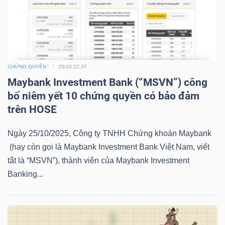
ngữ
(-)
Dịch
vụ
CHỨNG QUYỀN
25/10 22:37
(-)
Maybank Investment Bank (“MSVN”) công
bố niêm yết 10 chứng quyền có bảo đảm
trên HOSE
Đào
tạo
Ngày 25/10/2025, Công ty TNHH Chứng khoán Maybank
(hay còn gọi là Maybank Investment Bank Việt Nam, viết
tắt là “MSVN”), thành viên của Maybank Investment
Banking...
Sách
tài
chính