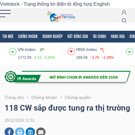
Vietstock - Trang thông tin điện tử tổng hợp
English
TIN MỚI
CHỨNG KHOÁN
DOANH NGHIỆP
BẤT ĐỘNG SẢN
TÀI CHÍNH
HÀNG HÓA
KIN
Tất cả
Tính năng
Ngành
Mã chứng khoán
Lãnh
VN-Index
HNX-Index
Tính
1772.59
4.53
0.26%
289.68
-3.76
-1.28%
năng
(-)
VIETSTOCK
Trang chủ
Chứng khoán
Chứng quyền
118 CW sắp được tung ra thị trường
CHỨNG
26/12/2024 12:51
KHOÁN