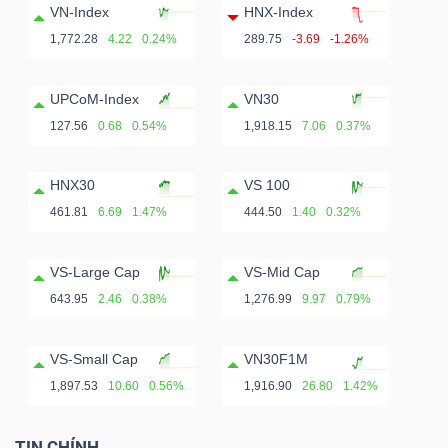
VN-Index
HNX-Index
1,772.28
4.22
0.24%
289.75
-3.69
-1.26%
UPCoM-Index
VN30
127.56
0.68
0.54%
1,918.15
7.06
0.37%
HNX30
VS 100
461.81
6.69
1.47%
444.50
1.40
0.32%
VS-Large Cap
VS-Mid Cap
643.95
2.46
0.38%
1,276.99
9.97
0.79%
VS-Small Cap
VN30F1M
1,897.53
10.60
0.56%
1,916.90
26.80
1.42%
TIN CHÍNH