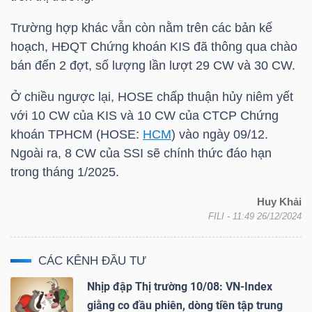
Trường hợp khác vẫn còn nằm trên các bản kế
TÀI
hoạch, HĐQT Chứng khoán
KIS
đã thông qua chào
CHÍNH
bán đến 2 đợt, số lượng lần lượt 29 CW và 30 CW.
CÁ
NHÂN
Ở chiều ngược lại,
HOSE
chấp thuận hủy niêm yết
với 10 CW của
KIS
và 10 CW của CTCP Chứng
khoán TPHCM (
HOSE
:
HCM
) vào ngày 09/12.
Ngoài ra, 8 CW của
SSI
sẽ chính thức đáo hạn
PHÂN
trong tháng 1/2025.
TÍCH
VIETSTOCKFINANCE
Huy Khải
FILI
- 11:49 26/12/2024
CÁC KÊNH ĐẦU TƯ
VĨ
Nhịp đập Thị trường 10/08: VN-Index
MÔ
giằng co đầu phiên, dòng tiền tập trung