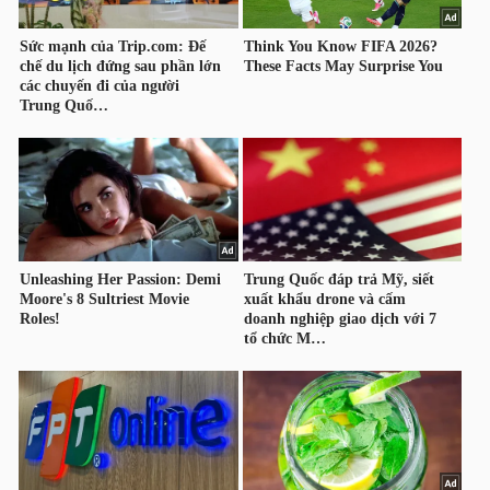
HÀNG
HÓA
KINH
TẾ
THẾ
GIỚI
ĐÔNG
DƯƠNG