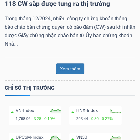
118 CW sắp được tung ra thị trường
Bài
Trong tháng 12/2024, nhiều công ty chứng khoán thông
viết
báo chào bán chứng quyền có bảo đảm (CW) sau khi nhận
của
được Giấy chứng nhận chào bán từ Ủy ban chứng khoán
tác
Nhà...
giả
(-)
Xem thêm
Báo
cáo
CHỈ SỐ THỊ TRƯỜNG
phân
tích
(-)
VN-Index
HNX-Index
1,768.06
3.28
0.19%
293.44
0.80
0.27%
Thuật
UPCoM-Index
VN30