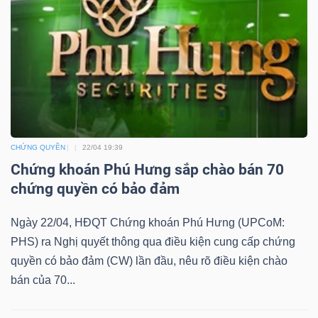
YẾU
TIÊU
DÙNG
THIẾT
CHỨNG QUYỀN
22/04 19:39
YẾU
Chứng khoán Phú Hưng sắp chào bán 70
chứng quyền có bảo đảm
Ngày 22/04, HĐQT Chứng khoán Phú Hưng (UPCoM:
CHĂM
PHS) ra Nghị quyết thông qua điều kiện cung cấp chứng
SÓC
quyền có bảo đảm (CW) lần đầu, nêu rõ điều kiện chào
SỨC
bán của 70...
KHỎE