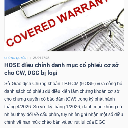
Công
cụ
đầu
tư
28/04 17:33
CHỨNG QUYỀN
HOSE điều chỉnh danh mục cổ phiếu cơ sở
cho CW, DGC bị loại
Sở Giao dịch Chứng khoán TP.HCM (HOSE) vừa công bố
danh sách cổ phiếu đủ điều kiện làm chứng khoán cơ sở
Truyền
cho chứng quyền có bảo đảm (CW) trong kỳ phát hành
thông
tháng 4/2026. So với kỳ tháng 1/2026, danh mục không có
tài
nhiều thay đổi về cấu phần, tuy nhiên ghi nhận một số điều
chính
chỉnh về hạn mức chào bán và sự rút lui của DGC.