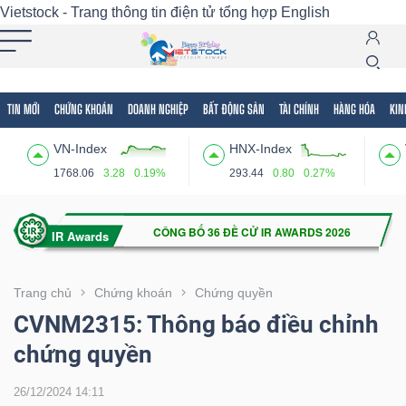
Vietstock - Trang thông tin điện tử tổng hợp
English
TIN MỚI
CHỨNG KHOÁN
DOANH NGHIỆP
BẤT ĐỘNG SẢN
TÀI CHÍNH
HÀNG HÓA
KIN
Tất cả
Tính năng
Ngành
Mã chứng khoán
Lãnh
VN-Index
HNX-Index
Tính
1768.06
3.28
0.19%
293.44
0.80
0.27%
năng
(-)
VIETSTOCK
Trang chủ
Chứng khoán
Chứng quyền
CVNM2315: Thông báo điều chỉnh
chứng quyền
CHỨNG
KHOÁN
26/12/2024 14:11