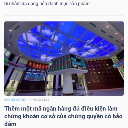
DỊCH
đi nhằm đa dạng hóa danh mục sản phẩm.
VỤ
TRUYỀN
THÔNG
TIỆN
ÍCH
CHỨNG QUYỀN
03/02 12:52
BẤT
Thêm một mã ngân hàng đủ điều kiện làm
ĐỘNG
chứng khoán cơ sở của chứng quyền có bảo
SẢN
đảm