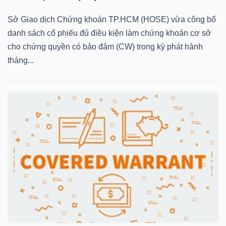
Sở Giao dịch Chứng khoán TP.HCM (HOSE) vừa công bố
danh sách cổ phiếu đủ điều kiện làm chứng khoán cơ sở
NGÀNH
cho chứng quyền có bảo đảm (CW) trong kỳ phát hành
tháng...
DOANH
NGHIỆP
CỔ
PHIẾU
PHÁI
SINH