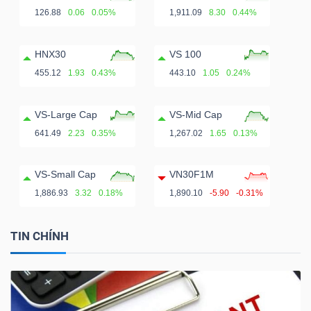
ngữ
126.88
0.06
0.05%
1,911.09
8.30
0.44%
(-)
HNX30
VS 100
Dịch
455.12
1.93
0.43%
443.10
1.05
0.24%
vụ
(-)
VS-Large Cap
VS-Mid Cap
641.49
2.23
0.35%
1,267.02
1.65
0.13%
Đào
VS-Small Cap
VN30F1M
tạo
1,886.93
3.32
0.18%
1,890.10
-5.90
-0.31%
TIN CHÍNH
Sách
tài
chính