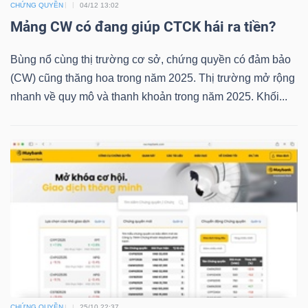
CHỨNG QUYỀN
04/12 13:02
Mảng CW có đang giúp CTCK hái ra tiền?
TRÁI
Bùng nổ cùng thị trường cơ sở, chứng quyền có đảm bảo
PHIẾU
(CW) cũng thăng hoa trong năm 2025. Thị trường mở rộng
nhanh về quy mô và thanh khoản trong năm 2025. Khối...
CÔNG
CỤ
ĐẦU
TƯ
TRUY
XUẤT
DỮ
CHỨNG QUYỀN
25/10 22:37