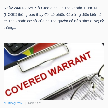
Mã
Ngày 24/01/2025, Sở Giao dịch Chứng khoán TPHCM
chứng
(HOSE) thông báo thay đổi cổ phiếu đáp ứng điều kiện là
khoán
chứng khoán cơ sở của chứng quyền có bảo đảm (CW) kỳ
(-)
tháng...
Tất cả
Cổ phiếu
Chỉ số
Chứng chỉ quỹ
Chứng 
Lãnh
đạo
(-)
Tất cả
Người nội bộ
Người liên quan
Cổ đông lớn
Tin
tức
(-)
CHỨNG QUYỀN
26/12 12:51