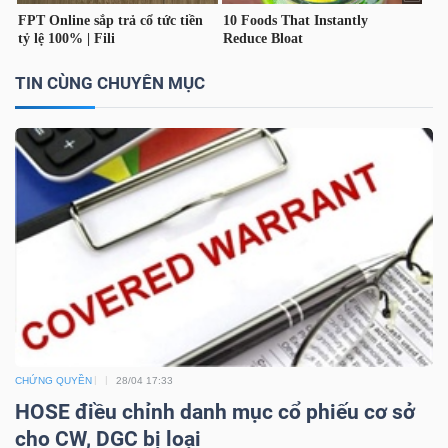
TÀI
CHÍNH
TIN CÙNG CHUYÊN MỤC
CÁ
NHÂN
PHÂN
TÍCH
VIETSTOCKFINANCE
CHỨNG QUYỀN
28/04 17:33
VĨ
HOSE điều chỉnh danh mục cổ phiếu cơ sở
MÔ
cho CW, DGC bị loại