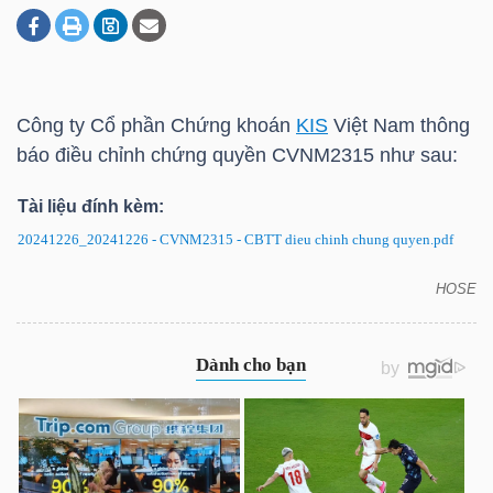
DOANH
NGHIỆP
Công ty Cổ phần Chứng khoán
KIS
Việt Nam thông
báo điều chỉnh chứng quyền CVNM2315 như sau:
Tài liệu đính kèm:
BẤT
ĐỘNG
20241226_20241226 - CVNM2315 - CBTT dieu chinh chung quyen.pdf
SẢN
HOSE
CVNM2315: Thông báo điều chỉnh chứng quyền
TÀI
CHÍNH