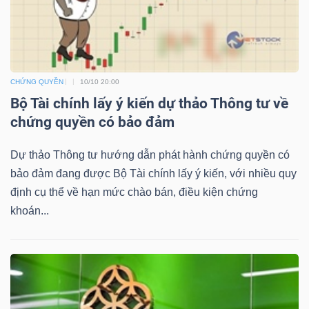
NGUYÊN
VẬT
LIỆU
CHỨNG QUYỀN
10/10 20:00
Bộ Tài chính lấy ý kiến dự thảo Thông tư về
chứng quyền có bảo đảm
CÔNG
NGHIỆP
Dự thảo Thông tư hướng dẫn phát hành chứng quyền có
bảo đảm đang được Bộ Tài chính lấy ý kiến, với nhiều quy
định cụ thể về hạn mức chào bán, điều kiện chứng
khoán...
TIÊU
DÙNG
KHÔNG
THIẾT