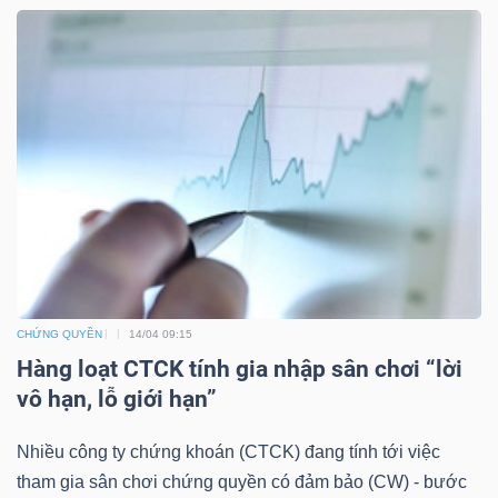
TÀI
CHÍNH
CÔNG
NGHỆ
THÔNG
CHỨNG QUYỀN
14/04 09:15
Hàng loạt CTCK tính gia nhập sân chơi “lời
TIN
vô hạn, lỗ giới hạn”
Nhiều công ty chứng khoán (CTCK) đang tính tới việc
tham gia sân chơi chứng quyền có đảm bảo (CW) - bước