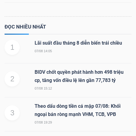
ĐỌC NHIỀU NHẤT
Dữ
liệu
Lãi suất đầu tháng 8 diễn biến trái chiều
tài
1
07/08 14:05
chính
BIDV chốt quyền phát hành hơn 498 triệu
2
cp, tăng vốn điều lệ lên gần 77,783 tỷ
07/08 15:12
Theo dấu dòng tiền cá mập 07/08: Khối
3
ngoại bán ròng mạnh VHM, TCB, VPB
07/08 19:29