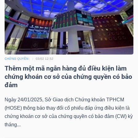
ngữ
(-)
Dịch
vụ
(-)
CHỨNG QUYỀN
03/02 12:52
Thêm một mã ngân hàng đủ điều kiện làm
Đào
chứng khoán cơ sở của chứng quyền có bảo
tạo
đảm
Ngày 24/01/2025, Sở Giao dịch Chứng khoán TPHCM
(HOSE) thông báo thay đổi cổ phiếu đáp ứng điều kiện là
chứng khoán cơ sở của chứng quyền có bảo đảm (CW) kỳ
Sách
tháng...
tài
chính