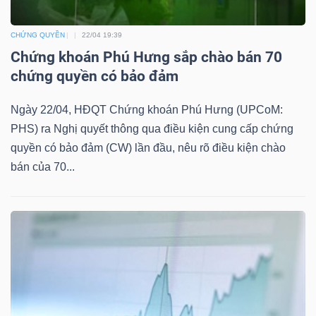
Mã
chứng
CHỨNG QUYỀN
22/04 19:39
Chứng khoán Phú Hưng sắp chào bán 70
khoán
chứng quyền có bảo đảm
(-)
Tất cả
Cổ phiếu
Chỉ số
Chứng chỉ quỹ
Chứng 
Ngày 22/04, HĐQT Chứng khoán Phú Hưng (UPCoM:
PHS) ra Nghị quyết thông qua điều kiện cung cấp chứng
Lãnh
quyền có bảo đảm (CW) lần đầu, nêu rõ điều kiện chào
đạo
bán của 70...
(-)
Tất cả
Người nội bộ
Người liên quan
Cổ đông lớn
Tin
tức
(-)