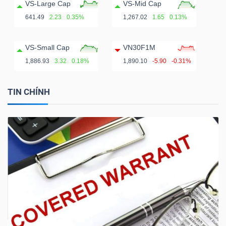
VS-Large Cap
VS-Mid Cap
641.49
2.23
0.35%
1,267.02
1.65
0.13%
VS-Small Cap
VN30F1M
1,886.93
3.32
0.18%
1,890.10
-5.90
-0.31%
TIN CHÍNH