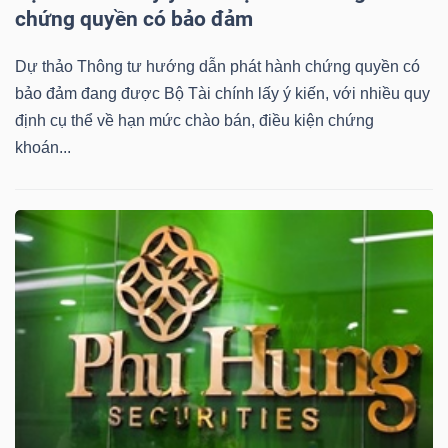
DỊCH
chứng quyền có bảo đảm
VỤ
TRUYỀN
Dự thảo Thông tư hướng dẫn phát hành chứng quyền có
THÔNG
bảo đảm đang được Bộ Tài chính lấy ý kiến, với nhiều quy
định cụ thể về hạn mức chào bán, điều kiện chứng
khoán...
TIỆN
ÍCH
BẤT
ĐỘNG
SẢN