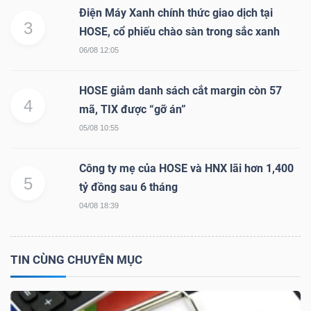
Điện Máy Xanh chính thức giao dịch tại
3
HOSE, cổ phiếu chào sàn trong sắc xanh
06/08 12:05
TRÁI
PHIẾU
HOSE giảm danh sách cắt margin còn 57
4
mã, TIX được “gỡ án”
05/08 10:55
CÔNG
CỤ
Công ty mẹ của HOSE và HNX lãi hơn 1,400
ĐẦU
5
tỷ đồng sau 6 tháng
TƯ
04/08 18:39
TIN CÙNG CHUYÊN MỤC
TRUY
XUẤT
DỮ