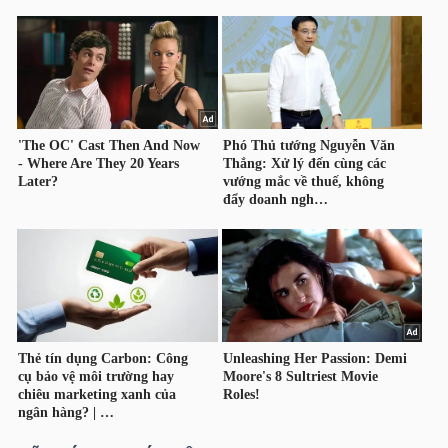
TÀI
CHÍNH
CÁ
NHÂN
PHÂN
TÍCH
VIETSTOCKFINANCE
VĨ
MÔ