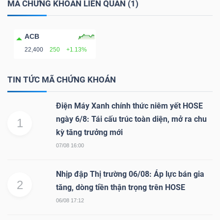
MÃ CHỨNG KHOÁN LIÊN QUAN (1)
NGÀNH
ACB
22,400
250
+1.13%
TIN TỨC MÃ CHỨNG KHOÁN
DOANH
NGHIỆP
Điện Máy Xanh chính thức niêm yết HOSE
ngày 6/8: Tái cấu trúc toàn diện, mở ra chu
1
kỳ tăng trưởng mới
CỔ
07/08 16:00
PHIẾU
Nhịp đập Thị trường 06/08: Áp lực bán gia
2
tăng, dòng tiền thận trọng trên HOSE
PHÁI
06/08 17:12
SINH