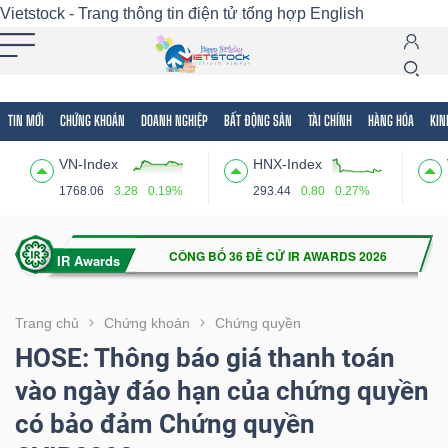
Vietstock - Trang thông tin điện tử tổng hợp
English
TIN MỚI
CHỨNG KHOÁN
DOANH NGHIỆP
BẤT ĐỘNG SẢN
TÀI CHÍNH
HÀNG HÓA
KIN
Tất cả
Tính năng
Ngành
Mã chứng khoán
Lãnh
VN-Index
HNX-Index
Tính
1768.06
3.28
0.19%
293.44
0.80
0.27%
năng
(-)
VIETSTOCK
Trang chủ
Chứng khoán
Chứng quyền
HOSE: Thông báo giá thanh toán
vào ngày đáo hạn của chứng quyền
CHỨNG
có bảo đảm Chứng quyền
KHOÁN