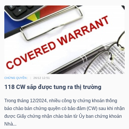
Công
cụ
đầu
tư
CHỨNG QUYỀN
26/12 12:51
118 CW sắp được tung ra thị trường
Truyền
Trong tháng 12/2024, nhiều công ty chứng khoán thông
thông
báo chào bán chứng quyền có bảo đảm (CW) sau khi nhận
tài
được Giấy chứng nhận chào bán từ Ủy ban chứng khoán
chính
Nhà...