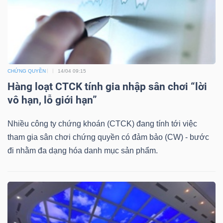
Bài
viết
của
tác
CHỨNG QUYỀN
14/04 09:15
giả
Hàng loạt CTCK tính gia nhập sân chơi “lời
(-)
vô hạn, lỗ giới hạn”
Báo
Nhiều công ty chứng khoán (CTCK) đang tính tới việc
cáo
tham gia sân chơi chứng quyền có đảm bảo (CW) - bước
phân
đi nhằm đa dạng hóa danh mục sản phẩm.
tích
(-)
Thuật