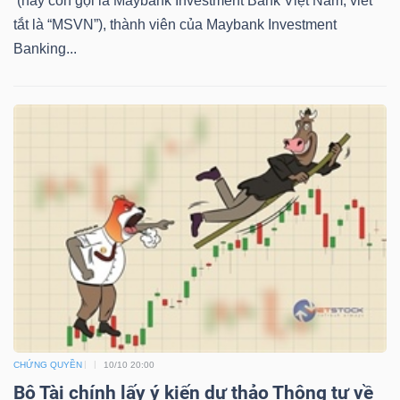
(hay còn gọi là Maybank Investment Bank Việt Nam, viết
tắt là “MSVN”), thành viên của Maybank Investment
Banking...
TÀI
CHÍNH
CÔNG
NGHỆ
THÔNG
TIN
CHỨNG QUYỀN
10/10 20:00
Bộ Tài chính lấy ý kiến dự thảo Thông tư về