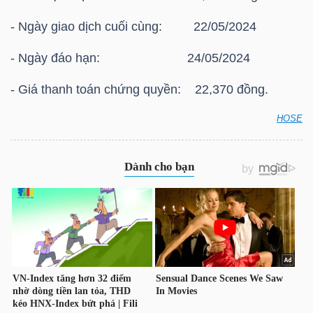
HÀNG
- Ngày giao dịch cuối cùng: 22/05/2024
HÓA
- Ngày đáo hạn: 24/05/2024
- Giá thanh toán chứng quyền: 22,370 đồng.
KINH
TẾ
HOSE
HOSE: Thông báo giá thanh toán vào ngày đáo hạn
của chứng quyền có bảo đảm Chứng quyền
CVIB2302
THẾ
GIỚI
ĐÔNG
DƯƠNG