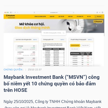
YẾU
TIÊU
DÙNG
THIẾT
YẾU
CHỨNG QUYỀN
25/10 22:37
Maybank Investment Bank (“MSVN”) công
CHĂM
bố niêm yết 10 chứng quyền có bảo đảm
SÓC
trên HOSE
SỨC
KHỎE
Ngày 25/10/2025, Công ty TNHH Chứng khoán Maybank