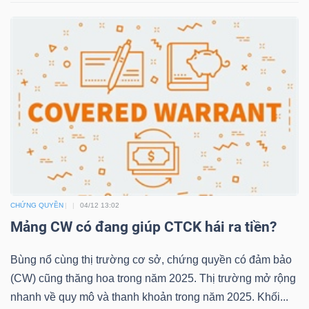
NGUYÊN
VẬT
LIỆU
CÔNG
NGHIỆP
CHỨNG QUYỀN
04/12 13:02
Mảng CW có đang giúp CTCK hái ra tiền?
TIÊU
DÙNG
Bùng nổ cùng thị trường cơ sở, chứng quyền có đảm bảo
KHÔNG
(CW) cũng thăng hoa trong năm 2025. Thị trường mở rộng
THIẾT
nhanh về quy mô và thanh khoản trong năm 2025. Khối...