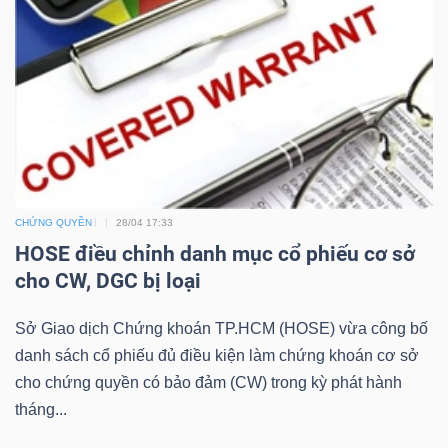
LIỆU
Ngành
(-)
VS-
SECTOR
CHỨNG QUYỀN
28/04 17:33
HOSE điều chỉnh danh mục cổ phiếu cơ sở
cho CW, DGC bị loại
NĂNG
Sở Giao dịch Chứng khoán TP.HCM (HOSE) vừa công bố
LƯỢNG
danh sách cổ phiếu đủ điều kiện làm chứng khoán cơ sở
cho chứng quyền có bảo đảm (CW) trong kỳ phát hành
tháng...