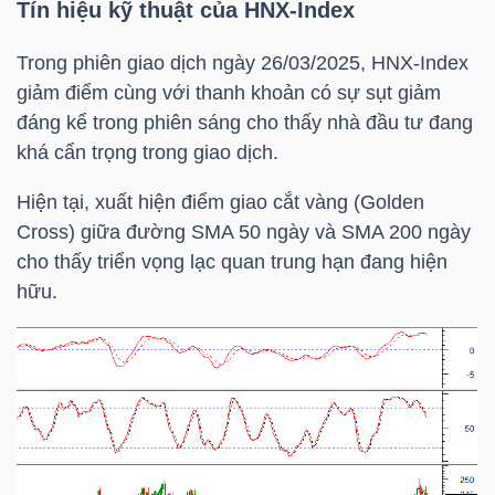
Tín hiệu kỹ thuật của
HNX-Index
TÀI
Trong phiên giao dịch ngày 26/03/2025,
HNX-Index
CHÍNH
giảm điểm cùng với thanh khoản có sự sụt giảm
CÁ
đáng kể trong phiên sáng cho thấy nhà đầu tư đang
NHÂN
khá cẩn trọng trong giao dịch.
Hiện tại, xuất hiện điểm giao cắt vàng (Golden
Cross) giữa đường
SMA 50
ngày và
SMA 20
0 ngày
PHÂN
cho thấy triển vọng lạc quan trung hạn đang hiện
TÍCH
hữu.
VIETSTOCKFINANCE
VĨ
MÔ