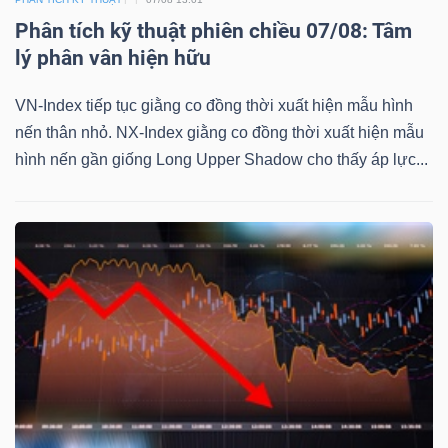
Phân tích kỹ thuật phiên chiều 07/08: Tâm
Bài
lý phân vân hiện hữu
viết
của
VN-Index tiếp tục giằng co đồng thời xuất hiện mẫu hình
tác
nến thân nhỏ. NX-Index giằng co đồng thời xuất hiện mẫu
giả
hình nến gần giống Long Upper Shadow cho thấy áp lực...
(-)
Báo
cáo
phân
tích
(-)
Thuật