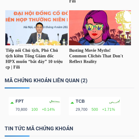
TÀI
CHÍNH
CÔNG
MÃ CHỨNG KHOÁN LIÊN QUAN (2)
NGHỆ
THÔNG
FPT
TCB
TIN
70,800
100
+0.14%
29,700
500
+1.71%
TIN TỨC MÃ CHỨNG KHOÁN