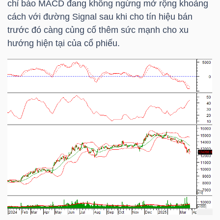
chỉ báo MACD đang không ngừng mở rộng khoảng
cách với đường Signal sau khi cho tín hiệu bán
trước đó càng củng cố thêm sức mạnh cho xu
TRÁI
hướng hiện tại của cổ phiếu.
PHIẾU
CÔNG
CỤ
ĐẦU
TƯ
TRUY
XUẤT
DỮ