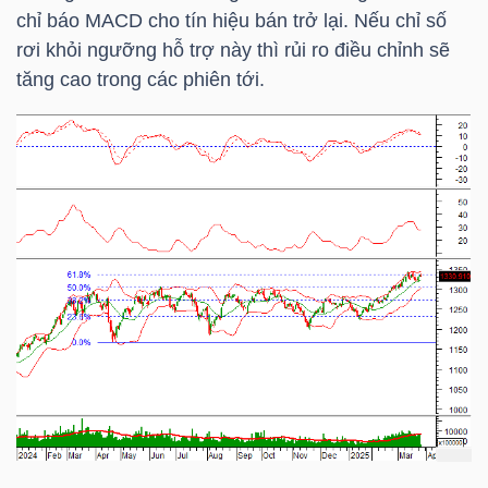
HÀNG
chỉ báo MACD cho tín hiệu bán trở lại. Nếu chỉ số
HÓA
rơi khỏi ngưỡng hỗ trợ này thì rủi ro điều chỉnh sẽ
tăng cao trong các phiên tới.
KINH
TẾ
THẾ
GIỚI
ĐÔNG
DƯƠNG