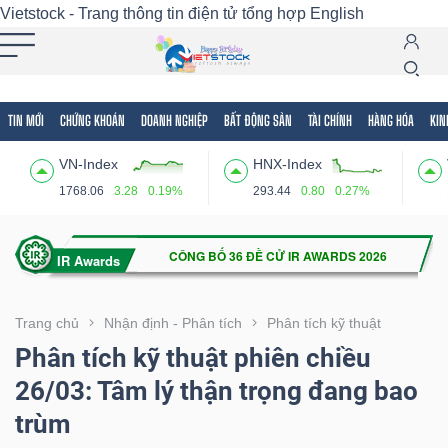
Vietstock - Trang thông tin điện tử tổng hợp
English
TIN MỚI
CHỨNG KHOÁN
DOANH NGHIỆP
BẤT ĐỘNG SẢN
TÀI CHÍNH
HÀNG HÓA
KIN
Tất cả
Tính năng
Ngành
Mã chứng khoán
Lãnh
VN-Index
HNX-Index
Tính
1768.06
3.28
0.19%
293.44
0.80
0.27%
năng
(-)
VIETSTOCK
Trang chủ
Nhận định - Phân tích
Phân tích kỹ thuật
Phân tích kỹ thuật phiên chiều
26/03: Tâm lý thận trọng đang bao
CHỨNG
trùm
KHOÁN