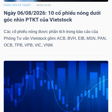
ngữ
PHÂN TÍCH KỸ THUẬT
06/08 10:00
(-)
Ngày 06/08/2026: 10 cổ phiếu nóng dưới
góc nhìn PTKT của Vietstock
Dịch
vụ
Các cổ phiếu nóng được phân tích trong báo cáo của
(-)
Phòng Tư vấn Vietstock gồm: ACB, BVH, EIB, MSN, PAN,
OCB, TPB, VPB, VIC, VNM.
Đào
tạo
Sách
tài
chính