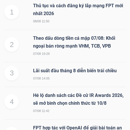
DỊCH
Thủ tục và cách đăng ký lắp mạng FPT mới
VỤ
1
nhất 2026
TRUYỀN
08/08 11:50
THÔNG
Theo dấu dòng tiền cá mập 07/08: Khối
2
ngoại bán ròng mạnh VHM, TCB, VPB
07/08 19:29
TIỆN
ÍCH
Lãi suất đầu tháng 8 diễn biến trái chiều
3
07/08 14:05
Hé lộ danh sách các Đề cử IR Awards 2026,
4
sẽ mở bình chọn chính thức từ 10/8
BẤT
07/08 11:42
ĐỘNG
SẢN
FPT hợp tác với OpenAI để giải bài toán an