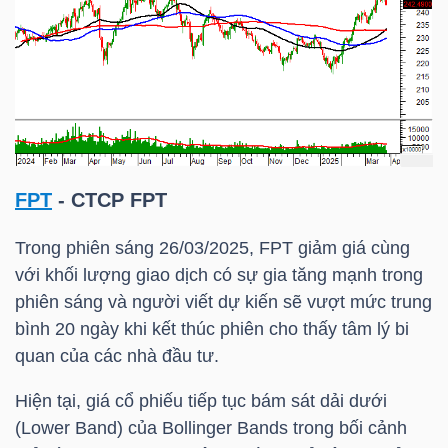
NGÀNH
DOANH
NGHIỆP
FPT
- CTCP
FPT
Trong phiên sáng 26/03/2025,
FPT
giảm giá cùng
với khối lượng giao dịch có sự gia tăng mạnh trong
CỔ
phiên sáng và người viết dự kiến sẽ vượt mức trung
PHIẾU
bình 20 ngày khi kết thúc phiên cho thấy tâm lý bi
quan của các nhà đầu tư.
Hiện tại, giá cổ phiếu tiếp tục bám sát dải dưới
PHÁI
(Lower Band) của Bollinger Bands trong bối cảnh
SINH