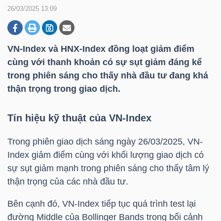
26/03/2025 13:09
DOANH
NGHIỆP
VN-Index
và
HNX-Index
đồng loạt giảm điểm
cùng với thanh khoản có sự sụt giảm đáng kể
trong phiên sáng cho thấy nhà đầu tư đang khá
thận trọng trong giao dịch.
BẤT
ĐỘNG
Tín hiệu kỹ thuật của
VN-Index
SẢN
Trong phiên giao dịch sáng ngày 26/03/2025,
VN-
Index
giảm điểm cùng với khối lượng giao dịch có
TÀI
sự sụt giảm mạnh trong phiên sáng cho thấy tâm lý
CHÍNH
thận trọng của các nhà đầu tư.
Bên cạnh đó,
VN-Index
tiếp tục quá trình test lại
đường Middle của Bollinger Bands trong bối cảnh