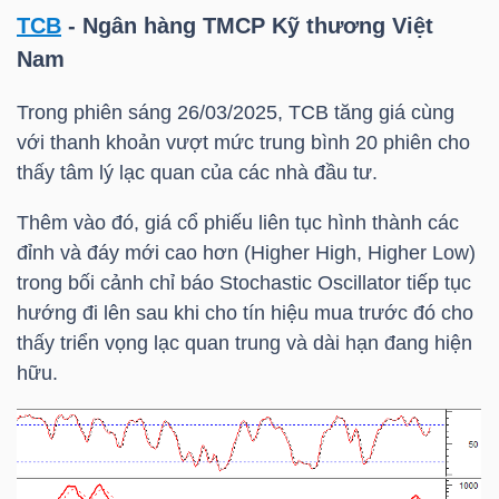
LIỆU
TCB
- Ngân hàng TMCP Kỹ thương Việt
Nam
Ngành
(-)
Trong phiên sáng 26/03/2025,
TCB
tăng giá cùng
với thanh khoản vượt mức trung bình 20 phiên cho
VS-
thấy tâm lý lạc quan của các nhà đầu tư.
SECTOR
Thêm vào đó, giá cổ phiếu liên tục hình thành các
đỉnh và đáy mới cao hơn (Higher High, Higher Low)
trong bối cảnh chỉ báo Stochastic Oscillator tiếp tục
hướng đi lên sau khi cho tín hiệu mua trước đó cho
thấy triển vọng lạc quan trung và dài hạn đang hiện
NĂNG
hữu.
LƯỢNG