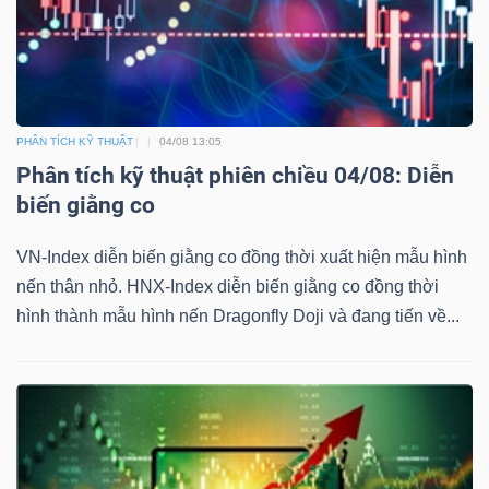
Dữ
liệu
PHÂN TÍCH KỸ THUẬT
04/08 13:05
tài
Phân tích kỹ thuật phiên chiều 04/08: Diễn
chính
biến giằng co
VN-Index diễn biến giằng co đồng thời xuất hiện mẫu hình
nến thân nhỏ. HNX-Index diễn biến giằng co đồng thời
hình thành mẫu hình nến Dragonfly Doji và đang tiến về...