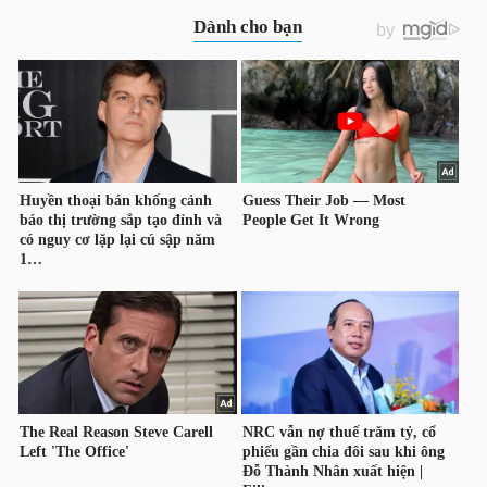
YẾU
TIÊU
DÙNG
THIẾT
YẾU
CHĂM
SÓC
SỨC
KHỎE