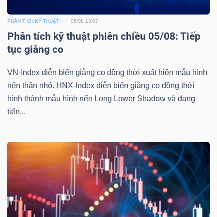
PHÂN TÍCH KỸ THUẬT
05/08 13:07
Phân tích kỹ thuật phiên chiều 05/08: Tiếp
tục giằng co
Công
cụ
VN-Index diễn biến giằng co đồng thời xuất hiện mẫu hình
đầu
nến thân nhỏ. HNX-Index diễn biến giằng co đồng thời
hình thành mẫu hình nến Long Lower Shadow và đang
tư
tiến...
Truyền
thông
tài
chính