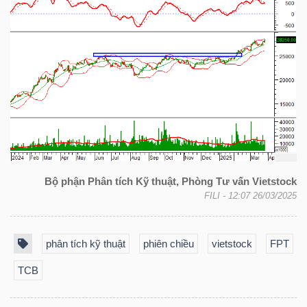
NGUYÊN
VẬT
LIỆU
CÔNG
NGHIỆP
Bộ phận Phân tích Kỹ thuật, Phòng Tư vấn Vietstock
FILI
- 12:07 26/03/2025
TIÊU
phân tích kỹ thuật
phiên chiều
vietstock
FPT
DÙNG
TCB
KHÔNG
THIẾT