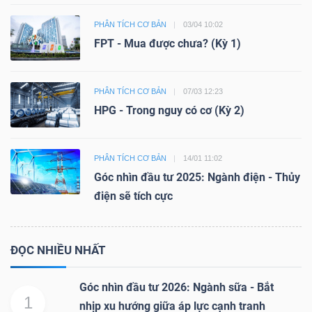
ngữ
(-)
PHÂN TÍCH CƠ BẢN
03/04 10:02
FPT - Mua được chưa? (Kỳ 1)
Dịch
vụ
PHÂN TÍCH CƠ BẢN
07/03 12:23
(-)
HPG - Trong nguy có cơ (Kỳ 2)
PHÂN TÍCH CƠ BẢN
14/01 11:02
Đào
Góc nhìn đầu tư 2025: Ngành điện - Thủy
tạo
điện sẽ tích cực
ĐỌC NHIỀU NHẤT
Sách
Góc nhìn đầu tư 2026: Ngành sữa - Bắt
tài
1
nhịp xu hướng giữa áp lực cạnh tranh
chính