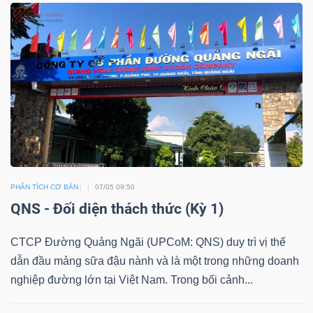
HÀNG
HÓA
KINH
TẾ
THẾ
PHÂN TÍCH CƠ BẢN
07/05 09:50
GIỚI
QNS - Đối diện thách thức (Kỳ 1)
CTCP Đường Quảng Ngãi (UPCoM: QNS) duy trì vị thế
dẫn đầu mảng sữa đậu nành và là một trong những doanh
ĐÔNG
nghiệp đường lớn tại Việt Nam. Trong bối cảnh...
DƯƠNG