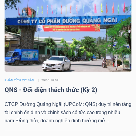
DOANH
NGHIỆP
BẤT
ĐỘNG
SẢN
PHÂN TÍCH CƠ BẢN
20/05 10:02
QNS - Đối diện thách thức (Kỳ 2)
TÀI
CTCP Đường Quảng Ngãi (UPCoM: QNS) duy trì nền tảng
CHÍNH
tài chính ổn định và chính sách cổ tức cao trong nhiều
năm. Đồng thời, doanh nghiệp định hướng mở...