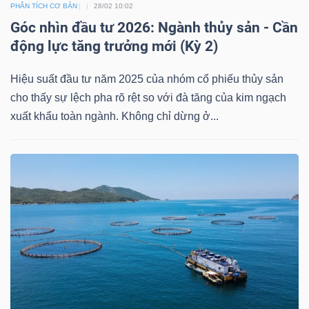
DỊCH
PHÂN TÍCH CƠ BẢN
28/02 10:02
VỤ
Góc nhìn đầu tư 2026: Ngành thủy sản - Cần
TRUYỀN
động lực tăng trưởng mới (Kỳ 2)
THÔNG
Hiệu suất đầu tư năm 2025 của nhóm cổ phiếu thủy sản
cho thấy sự lệch pha rõ rệt so với đà tăng của kim ngạch
xuất khẩu toàn ngành. Không chỉ dừng ở...
TIỆN
ÍCH
BẤT
ĐỘNG
SẢN