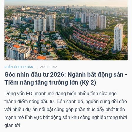
Bài
viết
của
tác
giả
(-)
24/01 10:02
PHÂN TÍCH CƠ BẢN
Báo
Góc nhìn đầu tư 2026: Ngành bất động sản -
cáo
Tiềm năng tăng trưởng lớn (Kỳ 2)
phân
Dòng vốn FDI mạnh mẽ đang biến nhiều tỉnh cửa ngõ
tích
thành điểm nóng đầu tư. Bên cạnh đó, nguồn cung dồi dào
(-)
với nhiều dự án nổi bật cũng góp phần thúc đẩy phát triển
mạnh mẽ lĩnh vực bất động sản khu công nghiệp trong thời
Thuật
gian tới.