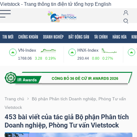
Vietstock - Trang thông tin điện tử tổng hợp
English
TIN MỚI
CHỨNG KHOÁN
DOANH NGHIỆP
BẤT ĐỘNG SẢN
TÀI CHÍNH
HÀNG HÓA
KIN
Tất cả
Tính năng
Ngành
Mã chứng khoán
Lãnh
VN-Index
HNX-Index
Tính
1768.06
3.28
0.19%
293.44
0.80
0.27%
năng
(-)
VIETSTOCK
Trang chủ
Bộ phận Phân tích Doanh nghiệp, Phòng Tư vấn
Vietstock
453 bài viết của tác giả Bộ phận Phân tích
CHỨNG
Doanh nghiệp, Phòng Tư vấn Vietstock
KHOÁN