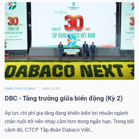
TÀI
CHÍNH
CÁ
NHÂN
PHÂN
TÍCH
VIETSTOCKFINANCE
PHÂN TÍCH CƠ BẢN
09/04 11:02
DBC - Tăng trưởng giữa biến động (Kỳ 2)
Áp lực chi phí gia tăng đang khiến biên lợi nhuận ngành
chăn nuôi trở nên nhạy cảm hơn trong ngắn hạn. Trong bối
VĨ
cảnh đó, CTCP Tập đoàn Dabaco Việt...
MÔ