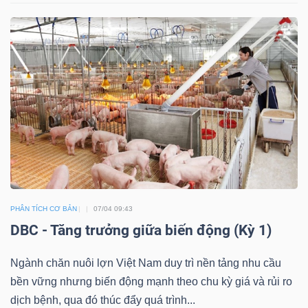
NGÀNH
DOANH
NGHIỆP
CỔ
PHÂN TÍCH CƠ BẢN
07/04 09:43
PHIẾU
DBC - Tăng trưởng giữa biến động (Kỳ 1)
Ngành chăn nuôi lợn Việt Nam duy trì nền tảng nhu cầu
PHÁI
bền vững nhưng biến động mạnh theo chu kỳ giá và rủi ro
SINH
dịch bệnh, qua đó thúc đẩy quá trình...