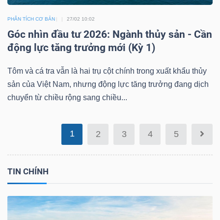
Mã
PHÂN TÍCH CƠ BẢN
27/02 10:02
chứng
Góc nhìn đầu tư 2026: Ngành thủy sản - Cần
khoán
động lực tăng trưởng mới (Kỳ 1)
(-)
Tôm và cá tra vẫn là hai trụ cột chính trong xuất khẩu thủy
Tất cả
Cổ phiếu
Chỉ số
Chứng chỉ quỹ
Chứng 
sản của Việt Nam, nhưng động lực tăng trưởng đang dịch
chuyển từ chiều rộng sang chiều...
Lãnh
đạo
(-)
1
2
3
4
5
Tất cả
Người nội bộ
Người liên quan
Cổ đông lớn
TIN CHÍNH
Tin
tức
(-)