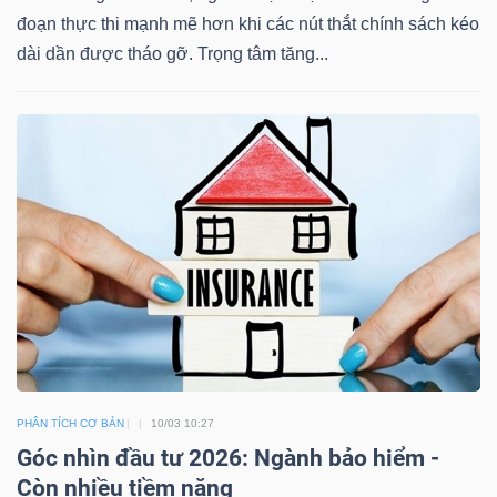
NGUYÊN
đoạn thực thi mạnh mẽ hơn khi các nút thắt chính sách kéo
VẬT
dài dần được tháo gỡ. Trọng tâm tăng...
LIỆU
CÔNG
NGHIỆP
TIÊU
DÙNG
PHÂN TÍCH CƠ BẢN
10/03 10:27
KHÔNG
Góc nhìn đầu tư 2026: Ngành bảo hiểm -
THIẾT
Còn nhiều tiềm năng