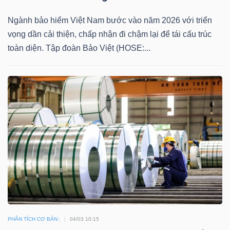
YẾU
Ngành bảo hiểm Việt Nam bước vào năm 2026 với triển
vọng dần cải thiện, chấp nhận đi chậm lại để tái cấu trúc
toàn diện. Tập đoàn Bảo Việt (HOSE:...
TIÊU
DÙNG
THIẾT
YẾU
CHĂM
SÓC
SỨC
KHỎE
PHÂN TÍCH CƠ BẢN
04/03 10:15