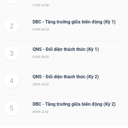
17/03 12:56
DBC - Tăng trưởng giữa biến động (Kỳ 1)
2
07/04 09:43
Công
cụ
QNS - Đối diện thách thức (Kỳ 1)
đầu
3
07/05 09:50
tư
QNS - Đối diện thách thức (Kỳ 2)
4
20/05 10:02
Truyền
thông
DBC - Tăng trưởng giữa biến động (Kỳ 2)
5
tài
09/04 11:02
chính