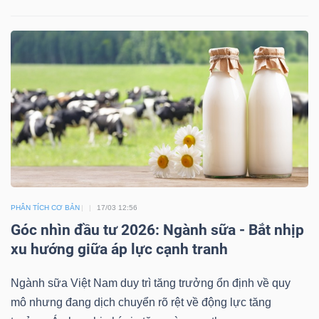
TRÁI
PHIẾU
CÔNG
CỤ
ĐẦU
TƯ
PHÂN TÍCH CƠ BẢN
17/03 12:56
Góc nhìn đầu tư 2026: Ngành sữa - Bắt nhịp
xu hướng giữa áp lực cạnh tranh
TRUY
Ngành sữa Việt Nam duy trì tăng trưởng ổn định về quy
XUẤT
mô nhưng đang dịch chuyển rõ rệt về động lực tăng
DỮ