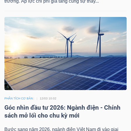
trưởng. Áp lực chi phí gia tăng cùng sự thay...
LIỆU
Ngành
(-)
VS-
SECTOR
NĂNG
PHÂN TÍCH CƠ BẢN
12/03 10:02
LƯỢNG
Góc nhìn đầu tư 2026: Ngành điện - Chính
sách mở lối cho chu kỳ mới
Bước sang năm 2026, ngành điện Việt Nam đi vào giai